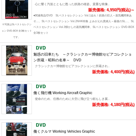
心に響く汽笛とともに甦った鉄路の雄姿。貴重な映像..
販売価格: 4,950円(税込)～
●関連商品/DVD SLベストセレクション Vol.1走れ！鉄路の巨人～蒸気機関車あ
そ...、SLベストセレクション Vol.2NHK特集 よみがえれ貴婦人～最後のSL...、SL
※写真はSLベストセレクシ
ベストセレクション Vol.3懐かしの蒸気機関車、SLベストセレクション DVD-BOX
ョン DVD-BOX 全3枚セット
全3枚セット
です。
魅惑の旧車たち ～クラシックカー博物館セピアコレクショ
ン所蔵・昭和の名車～ DVD
クラシックカー博物館セピアコレクションに所蔵され..
販売価格: 4,400円(税込)
働く飛行機 Working Aircraft Graphic
使命のため、任務のために大空に飛び立つ頼もしき翼..
販売価格: 4,180円(税込)
働くクルマ Working Vehicles Graphic