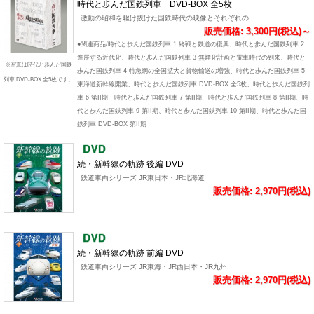
時代と歩んだ国鉄列車 DVD-BOX 全5枚
激動の昭和を駆け抜けた国鉄時代の映像とそれぞれの..
販売価格: 3,300円(税込)～
●関連商品/時代と歩んだ国鉄列車 1 終戦と鉄道の復興、時代と歩んだ国鉄列車 2
進展する近代化、時代と歩んだ国鉄列車 3 無煙化計画と電車時代の到来、時代と
※写真は時代と歩んだ国鉄
歩んだ国鉄列車 4 特急網の全国拡大と貨物輸送の増強、時代と歩んだ国鉄列車 5
列車 DVD-BOX 全5枚です。
東海道新幹線開業、時代と歩んだ国鉄列車 DVD-BOX 全5枚、時代と歩んだ国鉄列
車 6 第II期、時代と歩んだ国鉄列車 7 第II期、時代と歩んだ国鉄列車 8 第II期、時
代と歩んだ国鉄列車 9 第II期、時代と歩んだ国鉄列車 10 第II期、時代と歩んだ国
鉄列車 DVD-BOX 第II期
続・新幹線の軌跡 後編 DVD
鉄道車両シリーズ JR東日本・JR北海道
販売価格: 2,970円(税込)
続・新幹線の軌跡 前編 DVD
鉄道車両シリーズ JR東海・JR西日本・JR九州
販売価格: 2,970円(税込)