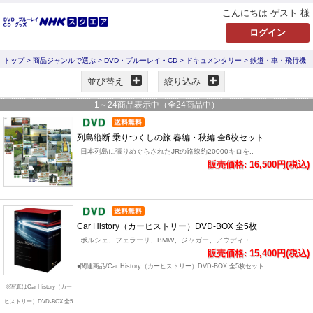
こんにちは ゲスト 様
トップ
> 商品ジャンルで選ぶ >
DVD・ブルーレイ・CD
>
ドキュメンタリー
> 鉄道・車・飛行機
並び替え
絞り込み
1
～
24
商品表示中（全
24
商品中）
列島縦断 乗りつくしの旅 春編・秋編 全6枚セット
日本列島に張りめぐらされたJRの路線約20000キロを..
販売価格: 16,500円(税込)
Car History（カーヒストリー）DVD-BOX 全5枚
ポルシェ、フェラーリ、BMW、ジャガー、アウディ・..
販売価格: 15,400円(税込)
●関連商品/Car History（カーヒストリー）DVD-BOX 全5枚セット
※写真はCar History（カー
ヒストリー）DVD-BOX 全5