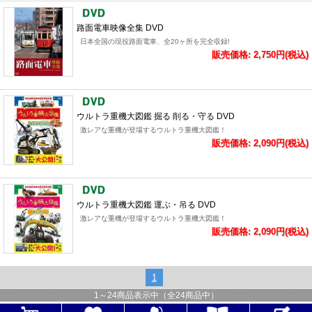
路面電車映像全集 DVD
日本全国の現役路面電車、全20ヶ所を完全収録!
販売価格: 2,750円(税込)
ウルトラ重機大図鑑 掘る 削る・守る DVD
激レアな重機が登場するウルトラ重機大図鑑！
販売価格: 2,090円(税込)
ウルトラ重機大図鑑 運ぶ・吊る DVD
激レアな重機が登場するウルトラ重機大図鑑！
販売価格: 2,090円(税込)
1
1
～
24
商品表示中（全
24
商品中）