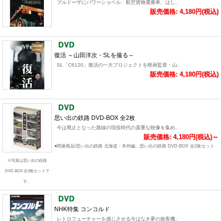
ブルドーザにパワーショベル、航空貨物運搬車、はし..
販売価格: 4,180円(税込)
復活 ～山田洋次・SLを撮る～
SL「C6120」復活の一大プロジェクトを映画監督・山..
販売価格: 4,180円(税込)
思い出の鉄路 DVD-BOX 全2枚
今は廃止となった路線の現役時代の貴重な映像を集め..
販売価格: 4,180円(税込)～
●関連商品/思い出の鉄路 北海道・本州編、思い出の鉄路 DVD-BOX 全2枚セット
※写真は思い出の鉄路
DVD-BOX 全2枚セットで
す。
NHK特集 コンコルド
レトロフューチャーを感じさせる今はなき夢の旅客機..