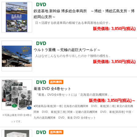
鉄道基地 新幹線 博多総合車両所 ～博総・博総広島支所・博
総岡山支所～
日々活躍する鉄道車両の根城である車両基地を紹介す..
販売価格: 3,850円(税込)
ウルトラ重機 ～究極の超巨大ワールド～
人はなぜこんなものを作り出したのか？独特の感性を..
販売価格: 3,850円(税込)
驀進 DVD 全4巻セット
『驀進』DVD全4巻セットには「北海道の蒸気機関車」..
販売価格: 3,850円(税込)～
●関連商品/驀進[第一巻] 北海道の蒸気機関車 DVD、驀進[第二巻] 東北の蒸気機
関車 DVD、驀進[第三巻] 関東～近畿の蒸気機関車 DVD、驀進[第四巻] 中国・
※写真は驀進 DVD 全4巻セ
九州の蒸気機関車 DVD、驀進 DVD 全4巻セット
ットです。