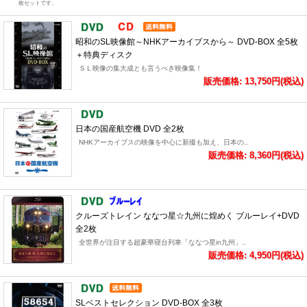
枚セットです。
昭和のSL映像館～NHKアーカイブスから～ DVD-BOX 全5枚
＋特典ディスク
ＳＬ映像の集大成とも言うべき映像集！
販売価格: 13,750円(税込)
日本の国産航空機 DVD 全2枚
NHKアーカイブスの映像を中心に新撮も加え、日本の..
販売価格: 8,360円(税込)
クルーズトレイン ななつ星☆九州に煌めく ブルーレイ+DVD
全2枚
全世界が注目する超豪華寝台列車「ななつ星in九州」..
販売価格: 4,950円(税込)
SLベストセレクション DVD-BOX 全3枚