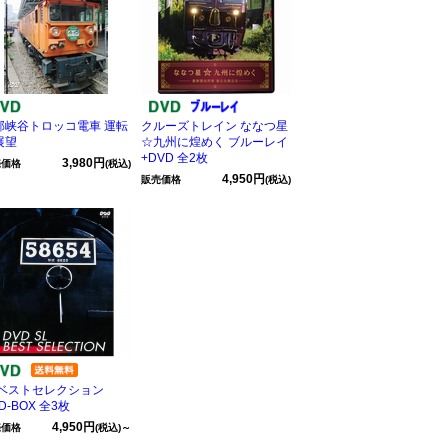
部峡谷トロッコ電車 運転
クルーズトレイン ななつ星
展望
☆九州に煌めく ブルーレイ
+DVD 全2枚
3,980円
売価格
(税込)
4,950円
販売価格
(税込)
Lベストセレクション
D-BOX 全3枚
4,950円
売価格
(税込)～