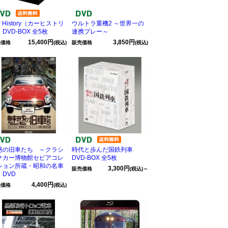
r History（カーヒストリ
ウルトラ重機2 ～世界一の
DVD-BOX 全5枚
連携プレー～
15,400円
3,850円
売価格
(税込)
販売価格
(税込)
惑の旧車たち ～クラシ
時代と歩んだ国鉄列車
クカー博物館セピアコレ
DVD-BOX 全5枚
ション所蔵・昭和の名車
3,300円
販売価格
(税込)～
 DVD
4,400円
売価格
(税込)