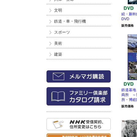
文明
続・新幹
DVD
鉄道・車・飛行機
販売価格
スポーツ
美術
建築
鉄道基地
両所 ～
所・博総
販売価格