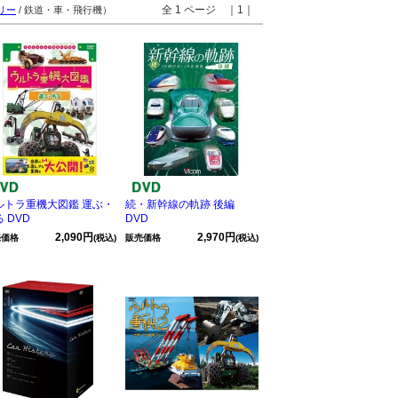
全 1 ページ ｜1｜
リー
/ 鉄道・車・飛行機）
ルトラ重機大図鑑 運ぶ・
続・新幹線の軌跡 後編
 DVD
DVD
2,090円
2,970円
売価格
(税込)
販売価格
(税込)