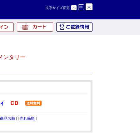
大
中
文字サイズ変更
小
メンタリー
商品名順
] [
売れ筋順
]