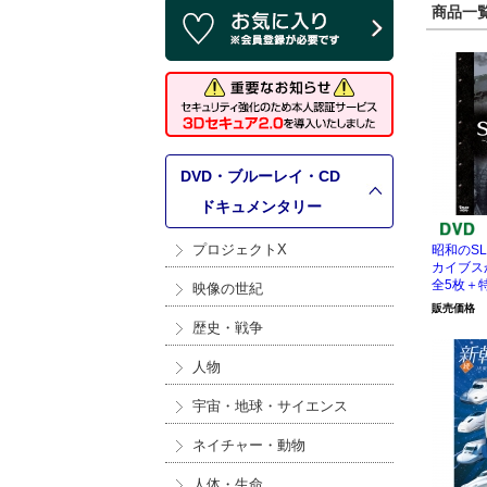
商品一覧 
DVD・ブルーレイ・CD
>
ドキュメンタリー
プロジェクトX
昭和のS
カイブスか
全5枚＋
映像の世紀
販売価格
歴史・戦争
人物
宇宙・地球・サイエンス
ネイチャー・動物
人体・生命