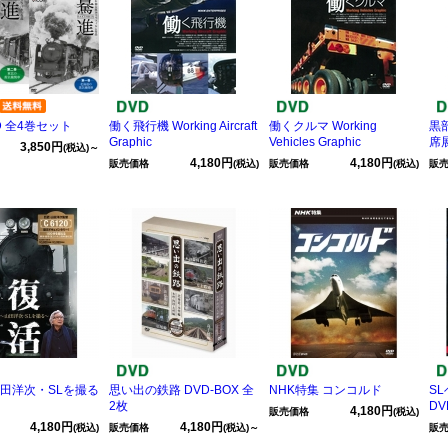
D 全4巻セット
働く飛行機 Working Aircraft
働くクルマ Working
黒
Graphic
Vehicles Graphic
席
3,850円
(税込)～
4,180円
4,180円
販売価格
(税込)
販売価格
(税込)
販
山田洋次・SLを撮る
思い出の鉄路 DVD-BOX 全
NHK特集 コンコルド
S
2枚
DV
4,180円
販売価格
(税込)
4,180円
4,180円
(税込)
販売価格
(税込)～
販