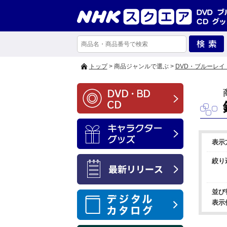
トップ
> 商品ジャンルで選ぶ >
DVD・ブルーレイ
表示
絞り
並び
表示