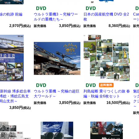
線の軌跡 前編
ウルトラ重機3 ～究極ワー
日本の国産航空機 DVD 全2
Ca
ルドの重機たち～
枚
ー）
2,970円
3,850円
8,360円
(税込)
販売価格
(税込)
販売価格
(税込)
販
 新幹線 博多総合車
ウルトラ重機 ～究極の超巨
列島縦断 乗りつくしの旅 春
魅
博総・博総広島支
大ワールド～
編・秋編 全6枚セット
ッ
岡山支所～
ク
3,850円
16,500円
販売価格
(税込)
販売価格
(税込)
～
3,850円
(税込)
販