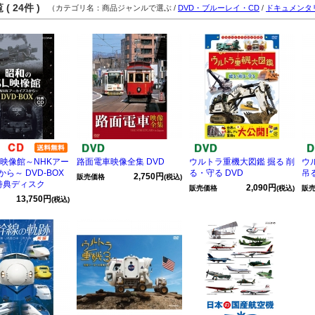
( 24件 )
（カテゴリ名：商品ジャンルで選ぶ /
DVD・ブルーレイ・CD
/
ドキュメンタ
L映像館～NHKアー
路面電車映像全集 DVD
ウルトラ重機大図鑑 掘る 削
ウ
ら～ DVD-BOX
る・守る DVD
吊る
2,750円
販売価格
(税込)
特典ディスク
2,090円
販売価格
(税込)
販
13,750円
(税込)