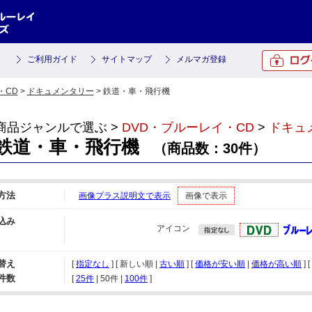
ご利用ガイド
サイトマップ
メルマガ登録
・CD
>
ドキュメンタリー
> 鉄道・車・飛行機
商品ジャンルで選ぶ >
DVD・ブルーレイ・CD
>
ドキュ
鉄道・車・飛行機
（商品数：30件）
方法
画像プラス説明文で表示
画像で表示
込み
アイコン
替え
[
指定なし
] [ 新しい順 |
古い順
] [
価格が安い順
|
価格が高い順
] [
件数
[ 
25件
 | 
50件
 | 
100件
 ]