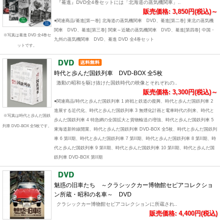
『驀進』DVD全4巻セットには「北海道の蒸気機関車」..
販売価格: 3,850円(税込)～
●関連商品/驀進[第一巻] 北海道の蒸気機関車 DVD、驀進[第二巻] 東北の蒸気機
関車 DVD、驀進[第三巻] 関東～近畿の蒸気機関車 DVD、驀進[第四巻] 中国・
※写真は驀進 DVD 全4巻セ
九州の蒸気機関車 DVD、驀進 DVD 全4巻セット
ットです。
時代と歩んだ国鉄列車 DVD-BOX 全5枚
激動の昭和を駆け抜けた国鉄時代の映像とそれぞれの..
販売価格: 3,300円(税込)～
●関連商品/時代と歩んだ国鉄列車 1 終戦と鉄道の復興、時代と歩んだ国鉄列車 2
進展する近代化、時代と歩んだ国鉄列車 3 無煙化計画と電車時代の到来、時代と
※写真は時代と歩んだ国鉄
歩んだ国鉄列車 4 特急網の全国拡大と貨物輸送の増強、時代と歩んだ国鉄列車 5
列車 DVD-BOX 全5枚です。
東海道新幹線開業、時代と歩んだ国鉄列車 DVD-BOX 全5枚、時代と歩んだ国鉄列
車 6 第II期、時代と歩んだ国鉄列車 7 第II期、時代と歩んだ国鉄列車 8 第II期、時
代と歩んだ国鉄列車 9 第II期、時代と歩んだ国鉄列車 10 第II期、時代と歩んだ国
鉄列車 DVD-BOX 第II期
魅惑の旧車たち ～クラシックカー博物館セピアコレクショ
ン所蔵・昭和の名車～ DVD
クラシックカー博物館セピアコレクションに所蔵され..
販売価格: 4,400円(税込)