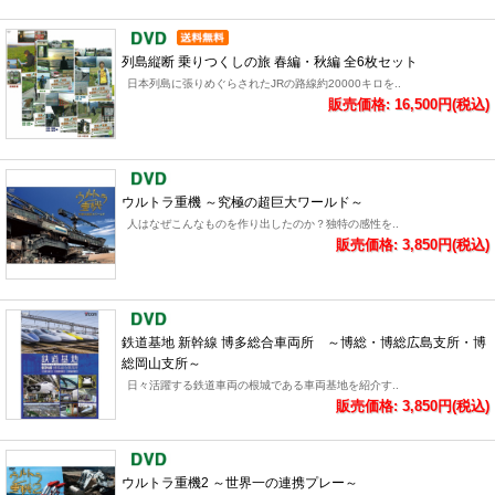
列島縦断 乗りつくしの旅 春編・秋編 全6枚セット
日本列島に張りめぐらされたJRの路線約20000キロを..
販売価格: 16,500円(税込)
ウルトラ重機 ～究極の超巨大ワールド～
人はなぜこんなものを作り出したのか？独特の感性を..
販売価格: 3,850円(税込)
鉄道基地 新幹線 博多総合車両所 ～博総・博総広島支所・博
総岡山支所～
日々活躍する鉄道車両の根城である車両基地を紹介す..
販売価格: 3,850円(税込)
ウルトラ重機2 ～世界一の連携プレー～