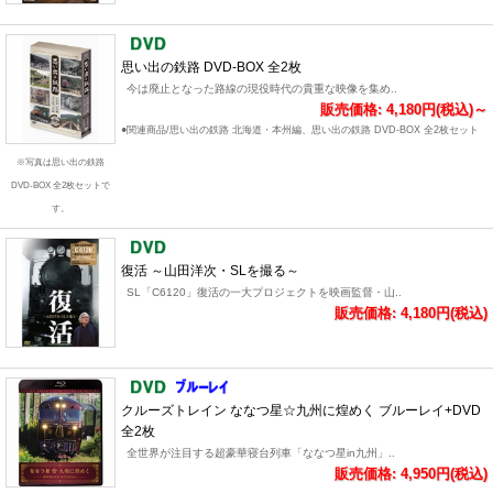
思い出の鉄路 DVD-BOX 全2枚
今は廃止となった路線の現役時代の貴重な映像を集め..
販売価格: 4,180円(税込)～
●関連商品/思い出の鉄路 北海道・本州編、思い出の鉄路 DVD-BOX 全2枚セット
※写真は思い出の鉄路
DVD-BOX 全2枚セットで
す。
復活 ～山田洋次・SLを撮る～
SL「C6120」復活の一大プロジェクトを映画監督・山..
販売価格: 4,180円(税込)
クルーズトレイン ななつ星☆九州に煌めく ブルーレイ+DVD
全2枚
全世界が注目する超豪華寝台列車「ななつ星in九州」..
販売価格: 4,950円(税込)