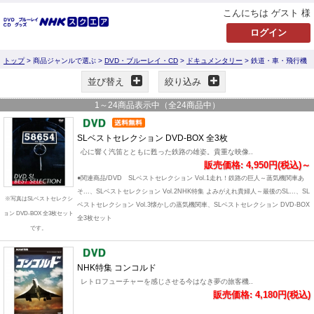
こんにちは ゲスト 様
トップ
> 商品ジャンルで選ぶ >
DVD・ブルーレイ・CD
>
ドキュメンタリー
> 鉄道・車・飛行機
並び替え
絞り込み
1
～
24
商品表示中（全
24
商品中）
SLベストセレクション DVD-BOX 全3枚
心に響く汽笛とともに甦った鉄路の雄姿。貴重な映像..
販売価格: 4,950円(税込)～
●関連商品/DVD SLベストセレクション Vol.1走れ！鉄路の巨人～蒸気機関車あ
そ...、SLベストセレクション Vol.2NHK特集 よみがえれ貴婦人～最後のSL...、SL
※写真はSLベストセレクシ
ベストセレクション Vol.3懐かしの蒸気機関車、SLベストセレクション DVD-BOX
ョン DVD-BOX 全3枚セット
全3枚セット
です。
NHK特集 コンコルド
レトロフューチャーを感じさせる今はなき夢の旅客機..
販売価格: 4,180円(税込)