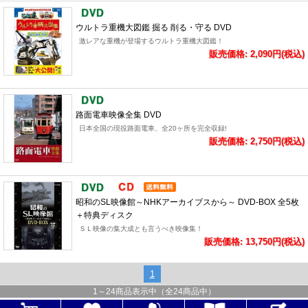
ウルトラ重機大図鑑 掘る 削る・守る DVD
激レアな重機が登場するウルトラ重機大図鑑！
販売価格: 2,090円(税込)
路面電車映像全集 DVD
日本全国の現役路面電車、全20ヶ所を完全収録!
販売価格: 2,750円(税込)
昭和のSL映像館～NHKアーカイブスから～ DVD-BOX 全5枚
＋特典ディスク
ＳＬ映像の集大成とも言うべき映像集！
販売価格: 13,750円(税込)
1
1
～
24
商品表示中（全
24
商品中）