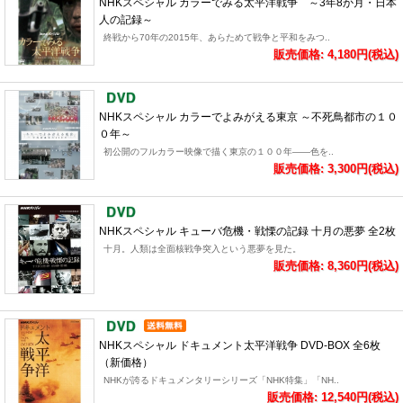
NHKスペシャル カラーでみる太平洋戦争 ～3年8か月・日本
人の記録～
終戦から70年の2015年、あらためて戦争と平和をみつ..
販売価格: 4,180円(税込)
NHKスペシャル カラーでよみがえる東京 ～不死鳥都市の１０
０年～
初公開のフルカラー映像で描く東京の１００年――色を..
販売価格: 3,300円(税込)
NHKスペシャル キューバ危機・戦慄の記録 十月の悪夢 全2枚
十月。人類は全面核戦争突入という悪夢を見た。
販売価格: 8,360円(税込)
NHKスペシャル ドキュメント太平洋戦争 DVD-BOX 全6枚
（新価格）
NHKが誇るドキュメンタリーシリーズ「NHK特集」「NH..
販売価格: 12,540円(税込)