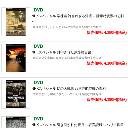
NHKスペシャル 学徒兵 許されざる帰還 ～陸軍特攻隊の悲劇
～
司令官が残した日記と元特攻兵の証言を軸にその真実..
販売価格: 4,180円(税込)
NHKスペシャル 封印された原爆報告書
米国立公文書館に存在する日本が原爆被害の実態を調..
販売価格: 4,180円(税込)
NHKスペシャル 幻の大戦果 台湾沖航空戦の真相
大本営という組織に横たわっていた構造的な問題を浮..
販売価格: 4,180円(税込)
NHKスペシャル 引き裂かれた歳月 ～証言記録 シベリア抑留