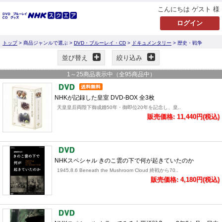
こんにちは ゲスト 様
トップ
> 商品ジャンルで選ぶ >
DVD・ブルーレイ・CD
>
ドキュメンタリー
> 歴史・戦争
並び替え
絞り込み
1
～
25
商品表示中（全
95
商品中）
NHKが記録した皇室 DVD-BOX 全3枚
天皇皇后両陛下御成婚50年・御即位20年を記念し、皇..
販売価格: 11,440円(税込)
NHKスペシャル きのこ雲の下で何が起きていたのか
1945.8.6 Beneath the Mushroom Cloud 終戦から70..
販売価格: 4,180円(税込)