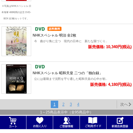
※写真はNHKスペシャル 日
本海軍 400時間の証言 DVD-
BOX 全3枚セットです。
NHKスペシャル 明治 全2枚
今 曲がり角に立つ 現代の日本に 新たな国づくり..
販売価格: 10,340円(税込)
NHKスペシャル 昭和天皇 二つの「独白録」
公には最期まで沈黙を守り通した昭和天皇の心中が初..
販売価格: 4,180円(税込)
1
2
3
4
次へ
1
～
25
商品表示中（全
95
商品中）