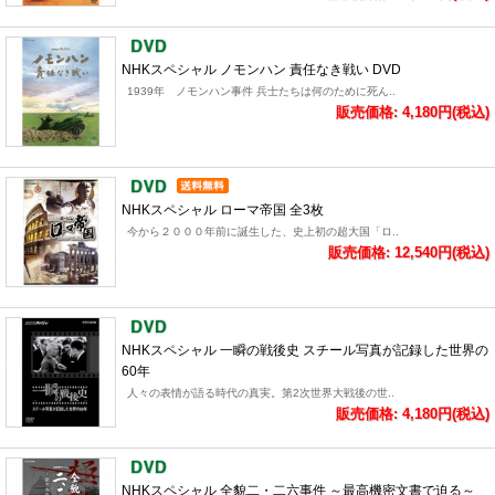
NHKスペシャル ノモンハン 責任なき戦い DVD
1939年 ノモンハン事件 兵士たちは何のために死ん..
販売価格: 4,180円(税込)
NHKスペシャル ローマ帝国 全3枚
今から２０００年前に誕生した、史上初の超大国「ロ..
販売価格: 12,540円(税込)
NHKスペシャル 一瞬の戦後史 スチール写真が記録した世界の
60年
人々の表情が語る時代の真実。第2次世界大戦後の世..
販売価格: 4,180円(税込)
NHKスペシャル 全貌二・二六事件 ～最高機密文書で迫る～