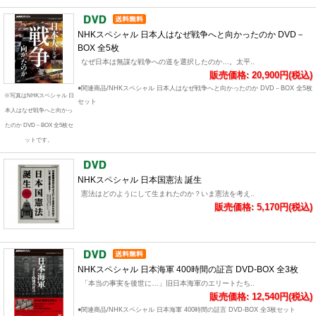
NHKスペシャル 日本人はなぜ戦争へと向かったのか DVD－
BOX 全5枚
なぜ日本は無謀な戦争への道を選択したのか…。太平..
販売価格: 20,900円(税込)
●関連商品/NHKスペシャル 日本人はなぜ戦争へと向かったのか DVD－BOX 全5枚
※写真はNHKスペシャル 日
セット
本人はなぜ戦争へと向かっ
たのか DVD－BOX 全5枚セ
ットです。
NHKスペシャル 日本国憲法 誕生
憲法はどのようにして生まれたのか？いま憲法を考え..
販売価格: 5,170円(税込)
NHKスペシャル 日本海軍 400時間の証言 DVD-BOX 全3枚
「本当の事実を後世に…」旧日本海軍のエリートたち..
販売価格: 12,540円(税込)
●関連商品/NHKスペシャル 日本海軍 400時間の証言 DVD-BOX 全3枚セット