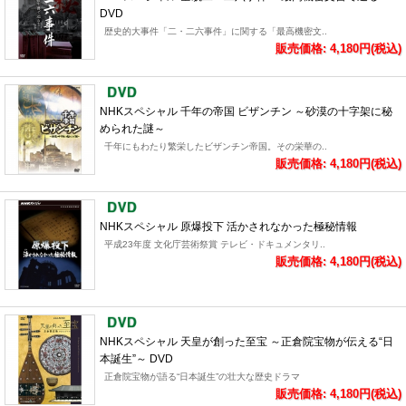
DVD
歴史的大事件「二・二六事件」に関する「最高機密文..
販売価格: 4,180円(税込)
NHKスペシャル 千年の帝国 ビザンチン ～砂漠の十字架に秘
められた謎～
千年にもわたり繁栄したビザンチン帝国。その栄華の..
販売価格: 4,180円(税込)
NHKスペシャル 原爆投下 活かされなかった極秘情報
平成23年度 文化庁芸術祭賞 テレビ・ドキュメンタリ..
販売価格: 4,180円(税込)
NHKスペシャル 天皇が創った至宝 ～正倉院宝物が伝える“日
本誕生”～ DVD
正倉院宝物が語る“日本誕生”の壮大な歴史ドラマ
販売価格: 4,180円(税込)