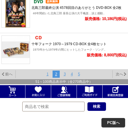
北島三郎最終公演 4578回目のありがとう DVD-BOX 全2枚
46年間続いた北島三郎 座長公演の大千穐楽…涙と感動..
販売価格: 10,186円(税込)
十年フォーク 1970～1979 CD-BOX 全4枚セット
1970年から1979年の間にヒットしたフォーク・ソング..
販売価格: 8,800円(税込)
前へ
1
2
3
4
5
次へ
51
～
100
商品表示中（全
270
商品中）
PC版へ