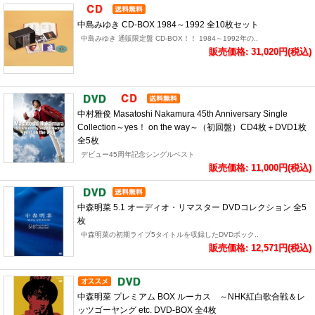
中島みゆき CD-BOX 1984～1992 全10枚セット
中島みゆき 通販限定盤 CD-BOX！！ 1984～1992年の..
販売価格: 31,020円(税込)
中村雅俊 Masatoshi Nakamura 45th Anniversary Single
Collection～yes！ on the way～（初回盤）CD4枚＋DVD1枚
全5枚
デビュー45周年記念シングルベスト
販売価格: 11,000円(税込)
中森明菜 5.1 オーディオ・リマスター DVDコレクション 全5
枚
中森明菜の初期ライブ5タイトルを収録したDVDボック..
販売価格: 12,571円(税込)
中森明菜 プレミアム BOX ルーカス ～NHK紅白歌合戦＆レ
ッツゴーヤング etc. DVD-BOX 全4枚