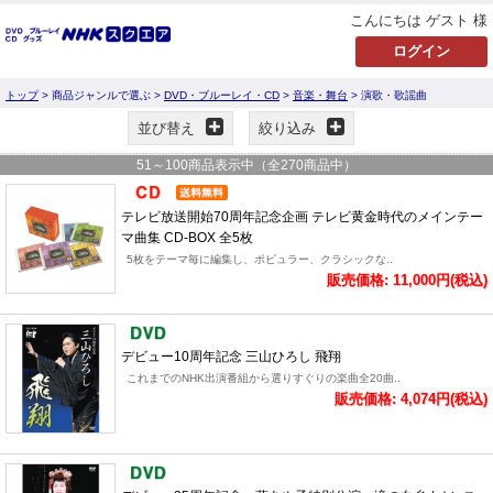
こんにちは ゲスト 様
トップ
> 商品ジャンルで選ぶ >
DVD・ブルーレイ・CD
>
音楽・舞台
> 演歌・歌謡曲
並び替え
絞り込み
51
～
100
商品表示中（全
270
商品中）
テレビ放送開始70周年記念企画 テレビ黄金時代のメインテー
マ曲集 CD-BOX 全5枚
5枚をテーマ毎に編集し、ポピュラー、クラシックな..
販売価格: 11,000円(税込)
デビュー10周年記念 三山ひろし 飛翔
これまでのNHK出演番組から選りすぐりの楽曲全20曲..
販売価格: 4,074円(税込)