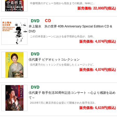
中森明菜のデビュー当初から現在までの軌跡。NHKに..
販売価格: 22,000円(税込)
井上陽水 氷の世界 40th Anniversary Special Edition CD &
DVD
この日本音楽シーンにおける金字塔的な作品が、当時..
販売価格: 4,074円(税込)
伍代夏子 ビデオヒットコレクション
伍代夏子のヒットシングルを収録したミュージックビ..
販売価格: 4,074円(税込)
伍代夏子 歌手生活30周年記念コンサート ～心より感謝を込め
て～
2015年7月に東京渋谷公会堂にて開催された歌手生活3..
販売価格: 6,619円(税込)