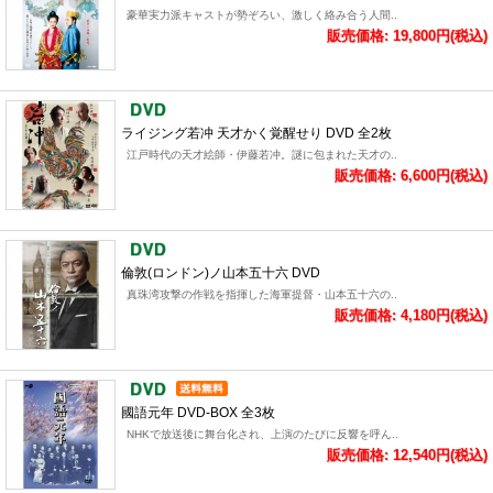
豪華実力派キャストが勢ぞろい、激しく絡み合う人間..
販売価格: 19,800円(税込)
ライジング若冲 天才かく覚醒せり DVD 全2枚
江戸時代の天才絵師・伊藤若冲。謎に包まれた天才の..
販売価格: 6,600円(税込)
倫敦(ロンドン)ノ山本五十六 DVD
真珠湾攻撃の作戦を指揮した海軍提督・山本五十六の..
販売価格: 4,180円(税込)
國語元年 DVD-BOX 全3枚
NHKで放送後に舞台化され、上演のたびに反響を呼ん..
販売価格: 12,540円(税込)