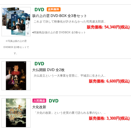
坂の上の雲 DVD-BOX 全3巻セット
これまで決して映像化が許されなかった司馬遼太郎原..
販売価格: 54,340円(税込)
●関連商品/坂の上の雲 DVDBOX 全3巻セット
※写真は坂の上の雲
DVDBOX 全3巻セットで
す。
大仏開眼 DVD 全2枚
大仏造立という一大事業を背景に、平城京に生きた人..
販売価格: 6,600円(税込)
大化改新
「大化の改新」という史実の裏で語られる事のない、..
販売価格: 3,300円(税込)