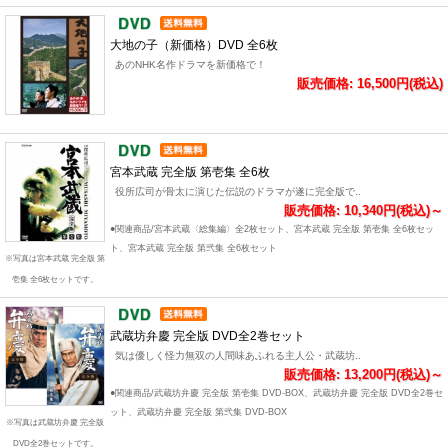
大地の子（新価格）DVD 全6枚
あのNHK名作ドラマを新価格で！
販売価格: 16,500円(税込)
宮本武蔵 完全版 第壱集 全6枚
役所広司が骨太に演じた伝説のドラマが遂に完全版で..
販売価格: 10,340円(税込)～
●関連商品/宮本武蔵〈総集編〉全2枚セット、宮本武蔵 完全版 第壱集 全6枚セッ
ト、宮本武蔵 完全版 第弐集 全6枚セット
※写真は宮本武蔵 完全版 第
壱集 全6枚セットです。
武蔵坊弁慶 完全版 DVD全2巻セット
気は優しく怪力無双の人間味あふれる主人公・武蔵坊..
販売価格: 13,200円(税込)～
●関連商品/武蔵坊弁慶 完全版 第壱集 DVD-BOX、武蔵坊弁慶 完全版 DVD全2巻セ
ット、武蔵坊弁慶 完全版 第弐集 DVD-BOX
※写真は武蔵坊弁慶 完全版
DVD全2巻セットです。