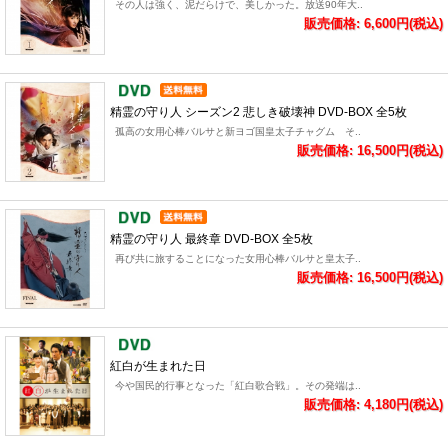
その人は強く、泥だらけで、美しかった。放送90年大..
販売価格: 6,600円(税込)
精霊の守り人 シーズン2 悲しき破壊神 DVD-BOX 全5枚
孤高の女用心棒バルサと新ヨゴ国皇太子チャグム そ..
販売価格: 16,500円(税込)
精霊の守り人 最終章 DVD-BOX 全5枚
再び共に旅することになった女用心棒バルサと皇太子..
販売価格: 16,500円(税込)
紅白が生まれた日
今や国民的行事となった「紅白歌合戦」。その発端は..
販売価格: 4,180円(税込)