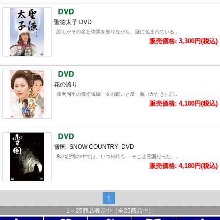
聖徳太子 DVD
誰もがその名と偉業を知りながら、謎に包まれている..
販売価格: 3,300円(税込)
花の誇り
藤沢周平の傑作短編・女の戦いと愛、敵（かたき）討..
販売価格: 4,180円(税込)
雪国 -SNOW COUNTRY- DVD
私の記憶の中では、いつ何時も… そこは雪国だった。..
販売価格: 4,180円(税込)
1
1
～
25
商品表示中（全
25
商品中）