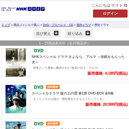
こんにちは ゲスト 様
トップ
> 商品ジャンルで選ぶ >
DVD・ブルーレイ・CD
>
国内ドラマ
> 歴史ドラマ
並び替え
絞り込み
1
～
25
商品表示中（全
25
商品中）
NHKスペシャル ドラマ さよなら、アルマ ～赤紙をもらった
犬～
戦争という運命に翻弄された“無言の兵士・アルマ”。..
販売価格: 4,180円(税込)
スペシャルドラマ 坂の上の雲 第1部 DVD-BOX 全6枚
まことに小さな国が、開化期をむかえようとしている。
販売価格: 20,900円(税込)