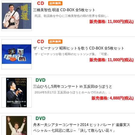
三橋美智也 唄道 CD-BOX 全5枚セット
民謡、歌謡曲を中心に三橋美智也の唄の世界を収録し..
販売価格: 11,000円(税込)
ザ・ピーナッツ 昭和ヒットを歌う CD-BOX 全5枚セット
ザ・ピーナッツが歌う昭和のヒットソング集。「可愛..
販売価格: 11,000円(税込)
三山ひろし5周年コンサート in 五反田ゆうぽうと
2014年5月17日 五反田ゆうぽうとホールで行われた、..
販売価格: 4,888円(税込)
舟木一夫シアターコンサート2014 ヒットパレード 遠藤実ス
ペシャル～七回忌に偲ぶ～「決して散らない花々」