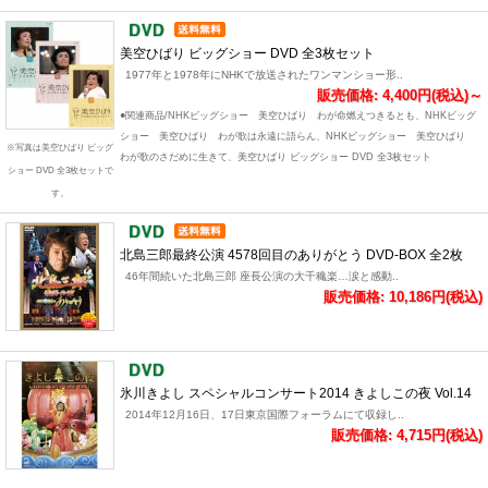
美空ひばり ビッグショー DVD 全3枚セット
1977年と1978年にNHKで放送されたワンマンショー形..
販売価格: 4,400円(税込)～
●関連商品/NHKビッグショー 美空ひばり わが命燃えつきるとも、NHKビッグ
ショー 美空ひばり わが歌は永遠に語らん、NHKビッグショー 美空ひばり
※写真は美空ひばり ビッグ
わが歌のさだめに生きて、美空ひばり ビッグショー DVD 全3枚セット
ショー DVD 全3枚セットで
す。
北島三郎最終公演 4578回目のありがとう DVD-BOX 全2枚
46年間続いた北島三郎 座長公演の大千穐楽…涙と感動..
販売価格: 10,186円(税込)
氷川きよし スペシャルコンサート2014 きよしこの夜 Vol.14
2014年12月16日、17日東京国際フォーラムにて収録し..
販売価格: 4,715円(税込)