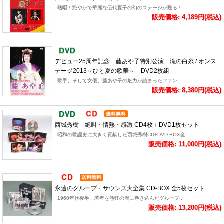
熱唱！艶やかで華麗な伍代夏子の幻のステージが甦る！
販売価格: 4,189円(税込)
デビュー25周年記念 藤あや子特別公演 滝の白糸 / オンス
テージ2013～ひと夏の歌華～ DVD2枚組
歌手、そして女優、藤あや子の魅力が詰まったファン..
販売価格: 8,380円(税込)
西城秀樹 絶叫・情熱・感激 CD4枚＋DVD1枚セット
昭和の歌謡史に大きく貢献した西城秀樹CD+DVD BOX全..
販売価格: 11,000円(税込)
永遠のグループ・サウンズ大全集 CD-BOX 全5枚セット
1960年代後半、若者を熱狂の渦に巻き込んだグループ..
販売価格: 13,200円(税込)