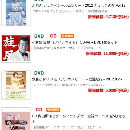
氷川きよし スペシャルコンサート2012 きよしこの夜 Vol.12
2012年12月に行われたスペシャルステージの模様を収録
販売価格: 4,713円(税込)
小林旭 旋風 （ダイナマイト） CD4枚＋DVD1枚セット
永遠不滅の歌う映画スター“マイトガイ”小林旭。 19..
販売価格: 11,000円(税込)
水森かおり メモリアルコンサート～歌謡紀行～2012.9.25
デビュー記念日として開催されたコンサートの模様を..
販売価格: 5,028円(税込)
CD 内山田洋とクールファイブ ザ・歌謡コーラス 全5枚セッ
ト
空前絶後のコーラス・グループ「内山田 洋とクール..