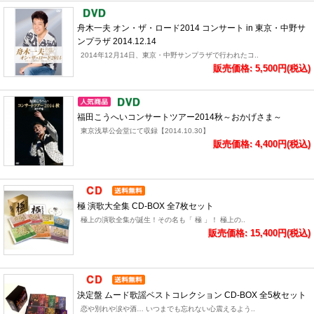
舟木一夫 オン・ザ・ロード2014 コンサート in 東京・中野サ
ンプラザ 2014.12.14
2014年12月14日、東京・中野サンプラザで行われたコ..
販売価格: 5,500円(税込)
福田こうへいコンサートツアー2014秋～おかげさま～
東京浅草公会堂にて収録【2014.10.30】
販売価格: 4,400円(税込)
極 演歌大全集 CD-BOX 全7枚セット
極上の演歌全集が誕生！その名も「 極 」！ 極上の..
販売価格: 15,400円(税込)
決定盤 ムード歌謡ベストコレクション CD-BOX 全5枚セット
恋や別れや涙や酒… いつまでも忘れない心震えるよう..