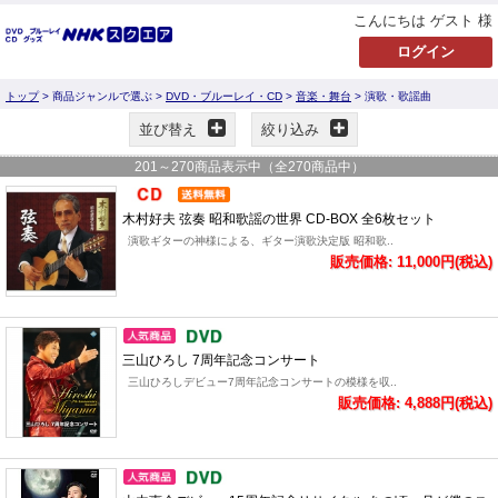
こんにちは ゲスト 様
トップ
> 商品ジャンルで選ぶ >
DVD・ブルーレイ・CD
>
音楽・舞台
> 演歌・歌謡曲
並び替え
絞り込み
201
～
270
商品表示中（全
270
商品中）
木村好夫 弦奏 昭和歌謡の世界 CD-BOX 全6枚セット
演歌ギターの神様による、ギター演歌決定版 昭和歌..
販売価格: 11,000円(税込)
三山ひろし 7周年記念コンサート
三山ひろしデビュー7周年記念コンサートの模様を収..
販売価格: 4,888円(税込)