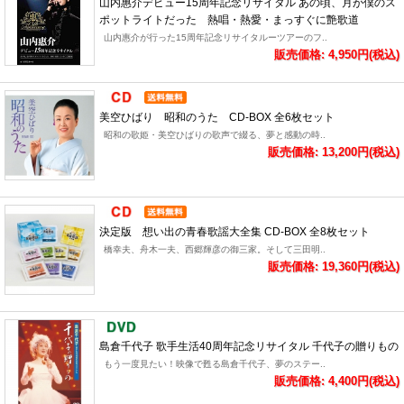
山内惠介デビュー15周年記念リサイタル あの頃、月が僕のス
ポットライトだった 熱唱・熱愛・まっすぐに艶歌道
山内惠介が行った15周年記念リサイタルーツアーのフ..
販売価格: 4,950円(税込)
美空ひばり 昭和のうた CD-BOX 全6枚セット
昭和の歌姫・美空ひばりの歌声で綴る、夢と感動の時..
販売価格: 13,200円(税込)
決定版 想い出の青春歌謡大全集 CD-BOX 全8枚セット
橋幸夫、舟木一夫、西郷輝彦の御三家。そして三田明..
販売価格: 19,360円(税込)
島倉千代子 歌手生活40周年記念リサイタル 千代子の贈りもの
もう一度見たい！映像で甦る島倉千代子、夢のステー..
販売価格: 4,400円(税込)