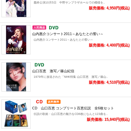
最終公演10月5日 中野サンプラザホールでの模様を..
販売価格: 4,950円(税込)
山内惠介コンサート2011～あなたとの誓い～
山内惠介コンサート2011～あなたとの誓い～
販売価格: 4,400円(税込)
山口百恵 激写／篠山紀信
1979年に放送された「NHK特集 山口百恵 激写／篠山..
販売価格: 4,510円(税込)
CD 山口百恵 コンプリート百恵伝説 全6枚セット
伝説の歌姫・山口百恵の魅力をCD6枚になんと123曲を..
販売価格: 15,840円(税込)