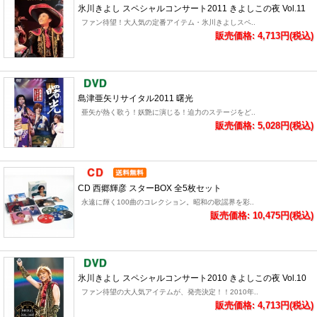
氷川きよし スペシャルコンサート2011 きよしこの夜 Vol.11
ファン待望！大人気の定番アイテム・氷川きよしスペ..
販売価格: 4,713円(税込)
島津亜矢リサイタル2011 曙光
亜矢が熱く歌う！妖艶に演じる！迫力のステージをど..
販売価格: 5,028円(税込)
CD 西郷輝彦 スターBOX 全5枚セット
永遠に輝く100曲のコレクション。昭和の歌謡界を彩..
販売価格: 10,475円(税込)
氷川きよし スペシャルコンサート2010 きよしこの夜 Vol.10
ファン待望の大人気アイテムが、発売決定！！2010年..
販売価格: 4,713円(税込)