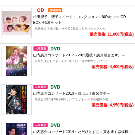
松田聖子 聖子スイート・コレクション～80’sヒッツ CD-
BOX 全5枚セット
代表曲＆名曲の数々をＣＤ5枚組にしたボックスセッ..
販売価格: 11,000円(税込)
山内惠介コンサート2012～20代最後！惠介魅せます。～
追加公演として行った10月21日 初の中野サンプラザ..
販売価格: 4,400円(税込)
山内惠介コンサート2013～歳は三十白皙美男～
最終公演10月20日中野サンプラザホールでの模様を映..
販売価格: 4,950円(税込)
山内惠介コンサート2014～ただひとすじに貫き通す恋模様～