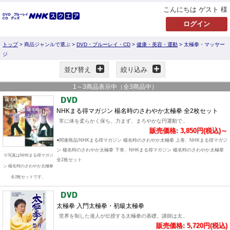
こんにちは ゲスト 様
トップ
> 商品ジャンルで選ぶ >
DVD・ブルーレイ・CD
>
健康・美容・運動
> 太極拳・マッサー
ジ
並び替え
絞り込み
1
～
3
商品表示中（全
3
商品中）
NHKまる得マガジン 楊名時のさわやか太極拳 全2枚セット
常に体を柔らかく保ち、力まず、まろやかな円運動で..
販売価格: 3,850円(税込)～
●関連商品/NHKまる得マガジン 楊名時のさわやか太極拳 上巻、NHKまる得マガジ
ン 楊名時のさわやか太極拳 下巻、NHKまる得マガジン 楊名時のさわやか太極拳
※写真はNHKまる得マガジ
全2枚セット
ン 楊名時のさわやか太極拳
全2枚セットです。
太極拳 入門太極拳・初級太極拳
世界を制した達人が伝授する太極拳の基礎。講師は太..
販売価格: 5,720円(税込)