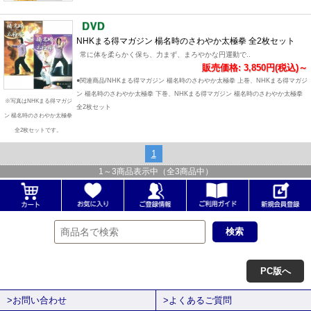
NHKまる得マガジン 楊名時のさわやか太極拳 全2枚セット
常に体を柔らかく保ち、力まず、まろやかな円運動で..
販売価格: 3,850円(税込)～
●関連商品/NHKまる得マガジン 楊名時のさわやか太極拳 上巻、NHKまる得マガジ
ン 楊名時のさわやか太極拳 下巻、NHKまる得マガジン 楊名時のさわやか太極拳
※写真はNHKまる得マガジ
全2枚セット
ン 楊名時のさわやか太極拳
全2枚セットです。
1
1
～
3
商品表示中（全
3
商品中）
PC版へ
>お問い合わせ
>よくあるご質問