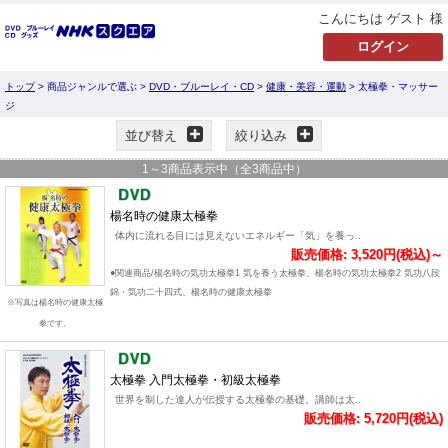
こんにちは ゲスト 様
トップ
> 商品ジャンルで選ぶ >
DVD・ブルーレイ・CD
>
健康・美容・運動
> 太極拳・マッサー
ジ
並び替え
絞り込み
1
～
3
商品表示中（全
3
商品中）
楊名時の健康太極拳
体内に流れる目には見えないエネルギー「気」を養っ..
販売価格: 3,520円(税込)～
●関連商品/楊名時の気功太極拳1 気を養う太極拳、楊名時の気功太極拳2 気功八段
錦・気功二十四式、楊名時の健康太極拳
※写真は楊名時の健康太極
拳です。
太極拳 入門太極拳・初級太極拳
世界を制した達人が伝授する太極拳の基礎。講師は太..
販売価格: 5,720円(税込)