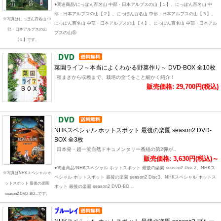
●関連商品/にっぽん百名山 中部・日本アルプスの山【１】、にっぽん百名山 中
部・日本アルプスの山【２】、にっぽん百名山 中部・日本アルプスの山【３】、
※写真はにっぽん百名山 中
にっぽん百名山 中部・日本アルプスの山【４】、にっぽん百名山 中部・日本アル
部・日本アルプスの山
プスの山⑤
【１】です。
菜園ライフ～本当によくわかる野菜作り～ DVD-BOX 全10枚
種まきから収穫まで、栽培の全てをこと細かく紹介！
販売価格: 29,700円(税込)
NHKスペシャル ホットスポット 最後の楽園 season2 DVD-
BOX 全3枚
日本発・超一流自然ドキュメンタリー番組の第2弾が..
販売価格: 3,630円(税込)～
●関連商品/NHKスペシャル ホットスポット 最後の楽園 season2 Disc2、NHKス
※写真はNHKスペシャル ホ
ペシャル ホットスポット 最後の楽園 season2 Disc3、NHKスペシャル ホットス
ットスポット 最後の楽園
ポット 最後の楽園 season2 DVD-BO...
season2 DVD-BO...です。