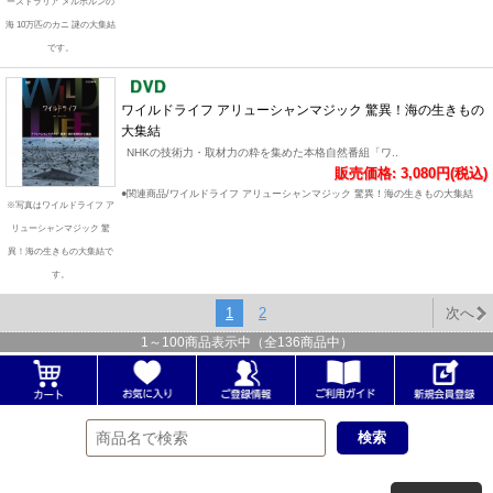
ーストラリア メルボルンの
海 10万匹のカニ 謎の大集結
です。
ワイルドライフ アリューシャンマジック 驚異！海の生きもの
大集結
NHKの技術力・取材力の粋を集めた本格自然番組「ワ..
販売価格: 3,080円(税込)
●関連商品/ワイルドライフ アリューシャンマジック 驚異！海の生きもの大集結
※写真はワイルドライフ ア
リューシャンマジック 驚
異！海の生きもの大集結で
す。
1
2
次へ
1
～
100
商品表示中（全
136
商品中）