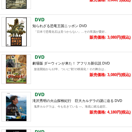
知られざる恐竜王国ニッポン DVD
「日本で恐竜化石は見つからない」…その常識が愛好..
販売価格: 3,080円(税込)
劇場版 ダーウィンが来た！ アフリカ新伝説 DVD
放送開始から12年、ついに“初”の映画化！その舞台は..
販売価格: 3,080円(税込)
滝沢秀明の火山探検紀行 巨大カルデラの謎に迫る DVD
鬼界カルデラは、今も生きている ―。海底に眠る超巨..
販売価格: 4,180円(税込)