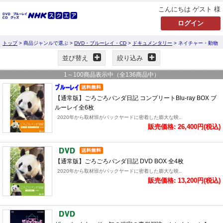
こんにちは ゲスト 様
トップ
> 商品ジャンルで選ぶ >
DVD・ブルーレイ・CD
>
ドキュメンタリー
> ネイチャー・動物
並び替え
絞り込み
1
～
100
商品表示中（全
136
商品中）
【通常版】ごろごろパンダ日記 コンプリートBlu-ray BOX ブ
ルーレイ全6枚
2020年から取材班がバックヤードに密着した膨大な映..
販売価格: 26,400円(税込)
【通常版】ごろごろパンダ日記 DVD BOX 全4枚
2020年から取材班がバックヤードに密着した膨大な映..
販売価格: 13,200円(税込)