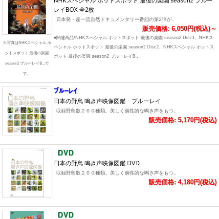
NHKスペシャル ホットスポット 最後の楽園 season2 ブルー
レイBOX 全2枚
日本発・超一流自然ドキュメンタリー番組の第2弾が..
販売価格: 6,050円(税込)～
●関連商品/NHKスペシャル ホットスポット 最後の楽園 season2 Disc1、NHKス
※写真はNHKスペシャル ホ
ペシャル ホットスポット 最後の楽園 season2 Disc2、NHKスペシャル ホットス
ットスポット 最後の楽園
ポット 最後の楽園 season2 ブルーレイB...
season2 ブルーレイB...で
す。
日本の野鳥 鳴き声映像図鑑 ブルーレイ
収録野鳥数２６０種類。美しく個性的な鳴き声をもつ..
販売価格: 5,170円(税込)
日本の野鳥 鳴き声映像図鑑 DVD
収録野鳥数２６０種類。美しく個性的な鳴き声をもつ..
販売価格: 4,180円(税込)