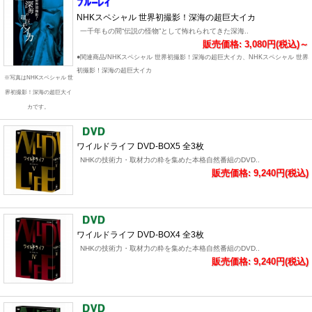
NHKスペシャル 世界初撮影！深海の超巨大イカ
一千年もの間“伝説の怪物”として怖れられてきた深海..
販売価格: 3,080円(税込)～
●関連商品/NHKスペシャル 世界初撮影！深海の超巨大イカ、NHKスペシャル 世界
初撮影！深海の超巨大イカ
※写真はNHKスペシャル 世
界初撮影！深海の超巨大イ
カです。
ワイルドライフ DVD-BOX5 全3枚
NHKの技術力・取材力の粋を集めた本格自然番組のDVD..
販売価格: 9,240円(税込)
ワイルドライフ DVD-BOX4 全3枚
NHKの技術力・取材力の粋を集めた本格自然番組のDVD..
販売価格: 9,240円(税込)