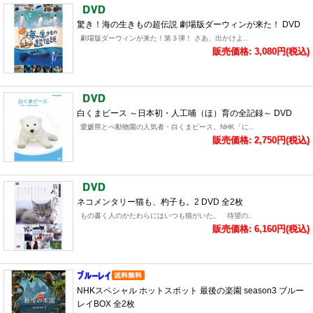
驚き！海の生きもの超伝説 劇場版ダーウィンが来た！ DVD
劇場版ダーウィンが来た！第３弾！ さあ、出かけよ..
販売価格: 3,080円(税込)
白くまピース ～日本初・人工哺（ほ）育の全記録～ DVD
愛媛県とべ動物園の人気者・白くまピース。NHK「に..
販売価格: 2,750円(税込)
ネコメンタリー猫も、杓子も。2 DVD 全2枚
もの書く人のかたわらにはいつも猫がいた。 待望の..
販売価格: 6,160円(税込)
NHKスペシャル ホットスポット 最後の楽園 season3 ブルー
レイBOX 全2枚