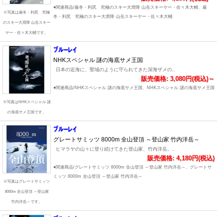
●関連商品/厳冬・利尻 究極のスキー大滑降 山岳スキーヤー・佐々木大輔、厳
※写真は厳冬・利尻 究極
冬・利尻 究極のスキー大滑降 山岳スキーヤー・佐々木大輔
のスキー大滑降 山岳スキー
ヤー・佐々木大輔です。
NHKスペシャル 謎の海底サメ王国
日本の近海に、聖域のように守られてきた深海ザメの..
販売価格: 3,080円(税込)～
●関連商品/NHKスペシャル 謎の海底サメ王国、NHKスペシャル 謎の海底サメ王国
※写真はNHKスペシャル 謎
の海底サメ王国です。
グレートサミッツ 8000m 全山登頂 ～登山家 竹内洋岳～
ヒマラヤの山々に登り続けてきた登山家、竹内洋岳。..
販売価格: 4,180円(税込)
●関連商品/グレートサミッツ 8000m 全山登頂 ～登山家 竹内洋岳～、グレートサ
ミッツ 8000m 全山登頂 ～登山家 竹内洋岳～
※写真はグレートサミッツ
8000m 全山登頂 ～登山家
竹内洋岳～です。