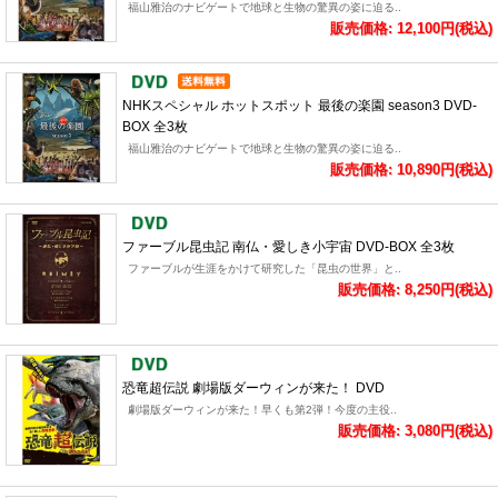
福山雅治のナビゲートで地球と生物の驚異の姿に迫る..
販売価格: 12,100円(税込)
NHKスペシャル ホットスポット 最後の楽園 season3 DVD-
BOX 全3枚
福山雅治のナビゲートで地球と生物の驚異の姿に迫る..
販売価格: 10,890円(税込)
ファーブル昆虫記 南仏・愛しき小宇宙 DVD-BOX 全3枚
ファーブルが生涯をかけて研究した「昆虫の世界」と..
販売価格: 8,250円(税込)
恐竜超伝説 劇場版ダーウィンが来た！ DVD
劇場版ダーウィンが来た！早くも第2弾！今度の主役..
販売価格: 3,080円(税込)