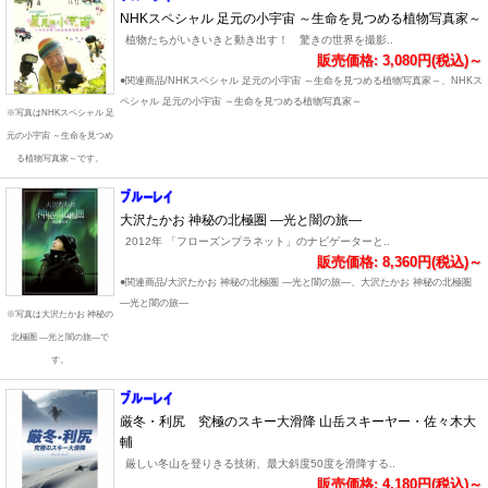
NHKスペシャル 足元の小宇宙 ～生命を見つめる植物写真家～
植物たちがいきいきと動き出す！ 驚きの世界を撮影..
販売価格: 3,080円(税込)～
●関連商品/NHKスペシャル 足元の小宇宙 ～生命を見つめる植物写真家～、NHKス
ペシャル 足元の小宇宙 ～生命を見つめる植物写真家～
※写真はNHKスペシャル 足
元の小宇宙 ～生命を見つめ
る植物写真家～です。
大沢たかお 神秘の北極圏 ―光と闇の旅―
2012年 「フローズンプラネット」のナビゲーターと..
販売価格: 8,360円(税込)～
●関連商品/大沢たかお 神秘の北極圏 ―光と闇の旅―、大沢たかお 神秘の北極圏
―光と闇の旅―
※写真は大沢たかお 神秘の
北極圏 ―光と闇の旅―で
す。
厳冬・利尻 究極のスキー大滑降 山岳スキーヤー・佐々木大
輔
厳しい冬山を登りきる技術、最大斜度50度を滑降する..
販売価格: 4,180円(税込)～