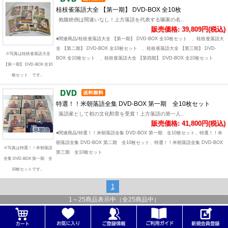
桂枝雀落語大全 【第一期】 DVD-BOX 全10枚
抱腹絶倒は間違いなし！上方落語を代表する噺家の名..
販売価格: 39,809円(税込)
●関連商品/桂枝雀落語大全 【第一期】 DVD-BOX 全10枚セット 、桂枝雀落語大
全 【第二期】 DVD-BOX 全10枚セット 、桂枝雀落語大全 【第三期】 DVD-
※写真は桂枝雀落語大全
BOX 全10枚セット 、桂枝雀落語大全 【第四期】 DVD-BOX 全10枚セット
【第一期】 DVD-BOX 全10
枚セット です。
特選！！米朝落語全集 DVD-BOX 第一期 全10枚セット
落語家として初の文化勲章を受賞！上方落語の第一人..
販売価格: 41,800円(税込)
●関連商品/特選！！米朝落語全集 DVD-BOX 第一期 全10枚セット、特選！！米
朝落語全集 DVD-BOX 第二期 全10枚セット、特選！！米朝落語全集 DVD-BOX
※写真は特選！！米朝落語
第三期 全10枚セット
全集 DVD-BOX 第一期 全
10枚セットです。
1
1
～
25
商品表示中（全
25
商品中）