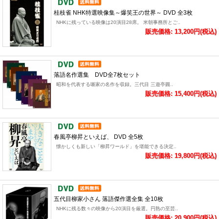
桂枝雀 NHK特選映像集～爆笑王の世界～ DVD 全3枚
NHKに残っている映像は20演目28席。 米朝事務所とご..
販売価格: 13,200円(税込)
落語名作選集 DVD全7枚セット
昭和を代表する噺家の名作を収録。三代目 三遊亭圓..
販売価格: 15,400円(税込)
春風亭柳昇といえば、 DVD 全5枚
懐かしくも新しい「柳昇ワールド」を堪能できる決定..
販売価格: 19,800円(税込)
五代目柳家小さん 落語傑作選全集 全10枚
NHKに残る数々の映像から20演目を厳選。円熟の至芸..
販売価格: 20,900円(税込)