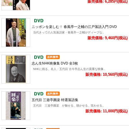
販売価格: 6,285円(税込)
ニッポンを楽しむ！ 春風亭一之輔の江戸落語入門 DVD
当代きっての人気落語家・春風亭一之輔がディープな..
販売価格: 9,460円(税込)
志ん生NHK映像集 DVD 全3枚
NHKに残る、名人・五代目 古今亭志ん生の貴重な映像..
販売価格: 10,560円(税込)
五代目 三遊亭圓楽 特選落語集
五代目 三遊亭圓楽 が魅せる、聴かせる、笑わせる..
販売価格: 11,000円(税込)