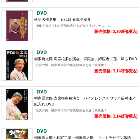
落語名作選集 五代目 春風亭柳昇
NHKで放送された落語の名作を紹介するシリーズ。人..
販売価格: 2,200円(税込)
柳家喬太郎 寄席根多独演会 寿限無／綿医者／孫、帰る DVD
伝説の男、柳家喬太郎の爆笑独演会を遂に映像化！
販売価格: 3,142円(税込)
柳家喬太郎 寄席根多独演会 バイオレンスチワワ／反対俥／
紙入れ DVD
伝説の男、柳家喬太郎の爆笑独演会を遂に映像化！
販売価格: 3,142円(税込)
柳家喬太郎・林家二楽・柳家喬之助 ウルトラセブン落語