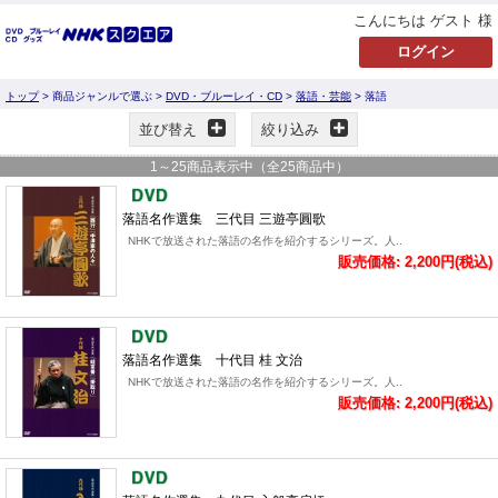
こんにちは ゲスト 様
トップ
> 商品ジャンルで選ぶ >
DVD・ブルーレイ・CD
>
落語・芸能
> 落語
並び替え
絞り込み
1
～
25
商品表示中（全
25
商品中）
落語名作選集 三代目 三遊亭圓歌
NHKで放送された落語の名作を紹介するシリーズ。人..
販売価格: 2,200円(税込)
落語名作選集 十代目 桂 文治
NHKで放送された落語の名作を紹介するシリーズ。人..
販売価格: 2,200円(税込)