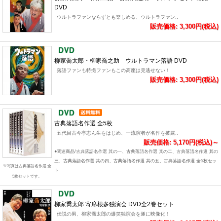
DVD
ウルトラファンならずとも楽しめる、ウルトラファン..
販売価格: 3,300円(税込)
柳家喬太郎・柳家喬之助 ウルトラマン落語 DVD
落語ファンも特撮ファンもこの高座は見逃せない！
販売価格: 3,300円(税込)
古典落語名作選 全5枚
五代目古今亭志ん生をはじめ、一流演者が名作を披露..
販売価格: 5,170円(税込)～
●関連商品/古典落語名作選 其の一、古典落語名作選 其の二、古典落語名作選 其の
三、古典落語名作選 其の四、古典落語名作選 其の五、古典落語名作選 全5枚セッ
※写真は古典落語名作選 全
ト
5枚セットです。
柳家喬太郎 寄席根多独演会 DVD全2巻セット
伝説の男、柳家喬太郎の爆笑独演会を遂に映像化！