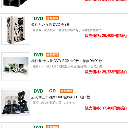
歌丸という男 DVD 全8枚
落語界一の人気者・桂歌丸の魅力をより身近に堪能で..
販売価格: 26,400円(税込)
桂枝雀 十八番 DVD-BOX 全9枚＋特典DVD1枚
選りすぐりの18席！初収録の高座目白押し！全てが傑..
販売価格: 29,332円(税込)
志ん朝三十四席 DVD全8枚＋CD全5枚
高座に咲いた江戸の華、ふたたび
販売価格: 37,400円(税込)