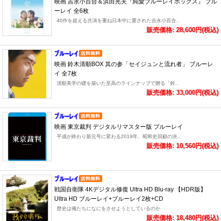
映画 吉永小百合＆浜田光夫『純愛ブルーレイボックス』 ブル
ーレイ 全6枚
40作を超える共演を重ね日本中に愛された吉永小百合..
販売価格: 28,600円(税込)
映画 鈴木清順BOX 其の参「セイジュンと流れ者」 ブルーレ
イ 全7枚
清順美学の礎を築いた至高のラインナップで贈る「鈴..
販売価格: 33,000円(税込)
映画 東京裁判 デジタルリマスター版 ブルーレイ
平成が終わり新元号に変わる2019年、昭和史回顧の決..
販売価格: 10,560円(税込)
戦国自衛隊 4Kデジタル修復 Ultra HD Blu-ray 【HDR版】
Ultra HD ブルーレイ+ブルーレイ2枚+CD
歴史は俺たちになにをさせようとしているのか
販売価格: 18,480円(税込)