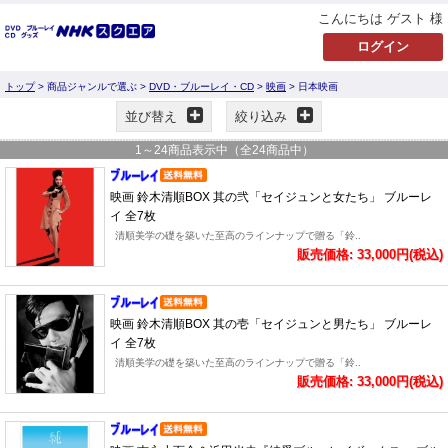
こんにちは ゲスト 様
トップ
> 商品ジャンルで選ぶ >
DVD・ブルーレイ・CD
>
映画
> 日本映画
並び替え
絞り込み
1
～
24
商品表示中（全
24
商品中）
映画 鈴木清順BOX 其の弐「セイジュンと女たち」 ブルーレ
イ 全7枚
清順美学の礎を築いた至高のラインナップで贈る「鈴..
販売価格: 33,000円(税込)
映画 鈴木清順BOX 其の壱「セイジュンと男たち」 ブルーレ
イ 全7枚
清順美学の礎を築いた至高のラインナップで贈る「鈴..
販売価格: 33,000円(税込)