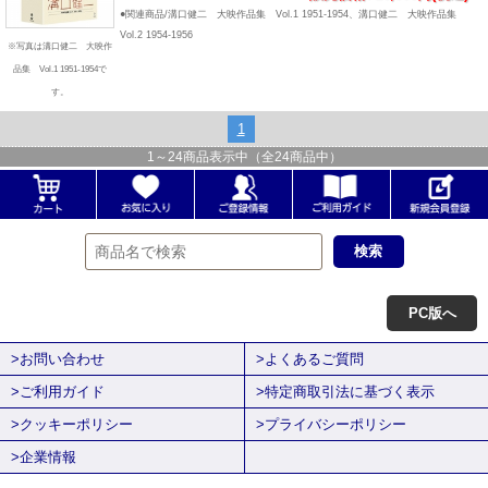
●関連商品/溝口健二 大映作品集 Vol.1 1951-1954、溝口健二 大映作品集
Vol.2 1954-1956
※写真は溝口健二 大映作
品集 Vol.1 1951-1954で
す。
1
1
～
24
商品表示中（全
24
商品中）
PC版へ
>お問い合わせ
>よくあるご質問
>ご利用ガイド
>特定商取引法に基づく表示
>クッキーポリシー
>プライバシーポリシー
>企業情報