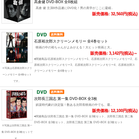
高倉健 DVD-BOX 全8枚組
高倉 健 主演8作品遂にDVD化！男の美学がここに凝縮..
販売価格: 32,560円(税込)
石原裕次郎スクリーンメモリー 全4巻セット
映画の中の裕ちゃんがよみがえる！大ヒット映画と大..
販売価格: 3,142円(税込)～
●関連商品/石原裕次郎スクリーンメモリー1、石原裕次郎スクリーンメモリー2、石
原裕次郎スクリーンメモリー3、石原裕次郎スクリーンメモリー4、石原裕次郎ス
※写真は石原裕次郎スクリ
クリーンメモリー 全4巻セット
ーンメモリー 全4巻セット
です。
次郎長三国志 第一集 DVD-BOX 全3枚
娯楽時代劇の決定版！数ある次郎長映画の中でも、最..
販売価格: 12,100円(税込)
●関連商品/次郎長三国志 第一集 DVD-BOX 全3枚セット、次郎長三国志 第二集
DVD-BOX 全3枚セット、次郎長三国志 第三集 DVD-BOX 全3枚セット
※写真は次郎長三国志 第一
集 DVD-BOX 全3枚セットで
す。