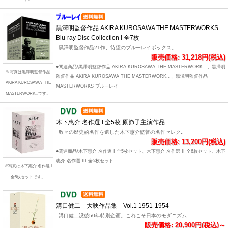
黒澤明監督作品 AKIRA KUROSAWA THE MASTERWORKS
Blu-ray Disc Collection I 全7枚
黒澤明監督作品21作、待望のブルーレイボックス。
販売価格: 31,218円(税込)
●関連商品/黒澤明監督作品 AKIRA KUROSAWA THE MASTERWORK...、黒澤明
※写真は黒澤明監督作品
監督作品 AKIRA KUROSAWA THE MASTERWORK...、黒澤明監督作品
AKIRA KUROSAWA THE
MASTERWORKS ブルーレイ
MASTERWORK...です。
木下惠介 名作選 I 全5枚 原節子主演作品
数々の歴史的名作を遺した木下惠介監督の名作セレク..
販売価格: 13,200円(税込)
●関連商品/木下惠介 名作選 I 全5枚セット、木下惠介 名作選 II 全6枚セット、木下
惠介 名作選 III 全5枚セット
※写真は木下惠介 名作選 I
全5枚セットです。
溝口健二 大映作品集 Vol.1 1951-1954
溝口健二没後50年特別企画。これこそ日本のモダニズム
販売価格: 20,900円(税込)～