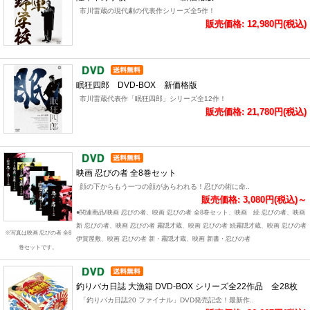
市川雷蔵の現代劇の代表作シリーズ全5作！
販売価格: 12,980円(税込)
眠狂四郎 DVD-BOX 新価格版
市川雷蔵代表作「眠狂四郎」シリーズ全12作！
販売価格: 21,780円(税込)
映画 忍びの者 全8巻セット
顔の下からもう一つの顔があらわれる！忍びの術に命..
販売価格: 3,080円(税込)～
●関連商品/映画 忍びの者、映画 忍びの者 全8巻セット、映画 続 忍びの者、映画
新 忍びの者、映画 忍びの者 霧隠才蔵、映画 忍びの者 続霧隠才蔵、映画 忍びの者
※写真は映画 忍びの者 全8
伊賀屋敷、映画 忍びの者 新・霧隠才蔵、映画 新書・忍びの者
巻セットです。
釣りバカ日誌 大漁箱 DVD-BOX シリーズ全22作品 全28枚
「釣りバカ日誌20 ファイナル」DVD発売記念！最新作..