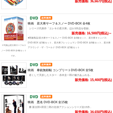
販売価格: 36,667円(税込)
映画 若大将サーフ＆スノー DVD-BOX 全4枚
シリーズ代表作「エレキの若大将」ほか3作品を収録..
販売価格: 16,500円(税込)～
●関連商品/若大将サーフ＆スノー DVD-BOX 全4枚セット、若大将キャンパス
DVD-BOX 全5枚セット、若大将フレッシュマン DVD-BOX 全6枚セット、若大将
※写真は若大将サーフ＆ス
アラウンド・ザ・ワールド DVD-BOX 全5枚セット
ノー DVD-BOX 全4枚セット
です。
映画 拳銃無頼帖 コンプリートDVD‐BOX 全5枚
若くして夭折したスター・赤木圭一郎の魅力あふれる..
販売価格: 15,400円(税込)
映画 悪名 DVD-BOX 全15枚
勝 新太郎×田宮二郎の任侠アクションシリーズ全15作..
販売価格: 34,650円(税込)