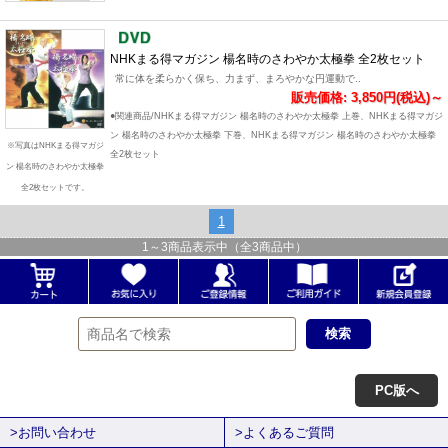
NHKまる得マガジン 楊名時のさわやか太極拳 全2枚セット
常に体を柔らかく保ち、力まず、まろやかな円運動で..
販売価格: 3,850円(税込)～
●関連商品/NHKまる得マガジン 楊名時のさわやか太極拳 上巻、NHKまる得マガジ
ン 楊名時のさわやか太極拳 下巻、NHKまる得マガジン 楊名時のさわやか太極拳
※写真はNHKまる得マガジ
全2枚セット
ン 楊名時のさわやか太極拳
全2枚セットです。
1
1
～
3
商品表示中（全
3
商品中）
PC版へ
>お問い合わせ
>よくあるご質問