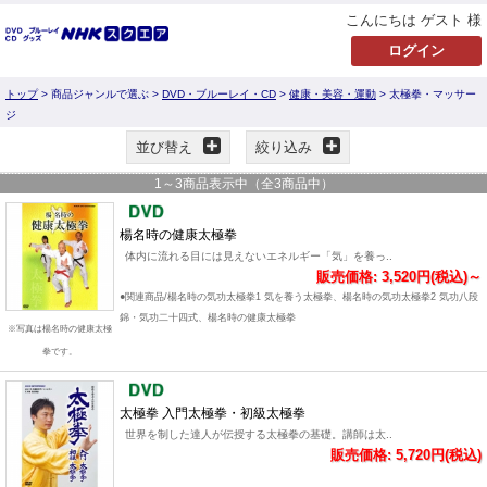
こんにちは ゲスト 様
トップ
> 商品ジャンルで選ぶ >
DVD・ブルーレイ・CD
>
健康・美容・運動
> 太極拳・マッサー
ジ
並び替え
絞り込み
1
～
3
商品表示中（全
3
商品中）
楊名時の健康太極拳
体内に流れる目には見えないエネルギー「気」を養っ..
販売価格: 3,520円(税込)～
●関連商品/楊名時の気功太極拳1 気を養う太極拳、楊名時の気功太極拳2 気功八段
錦・気功二十四式、楊名時の健康太極拳
※写真は楊名時の健康太極
拳です。
太極拳 入門太極拳・初級太極拳
世界を制した達人が伝授する太極拳の基礎。講師は太..
販売価格: 5,720円(税込)