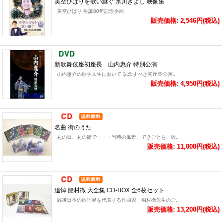
美空ひばりを歌い継ぐ 氷川きよし 映像集
美空ひばり 生誕80年記念企画
販売価格: 2,546円(税込)
新歌舞伎座初座長 山内惠介 特別公演
山内惠介の歌手人生において 記念すべき初座長公演..
販売価格: 4,950円(税込)
名曲 街のうた
あの日、あの街で・・・当時の風景、できごとを、歌..
販売価格: 11,000円(税込)
追悼 船村徹 大全集 CD-BOX 全6枚セット
戦後日本の歌謡界を代表する作曲家、船村徹先生のご..
販売価格: 13,200円(税込)