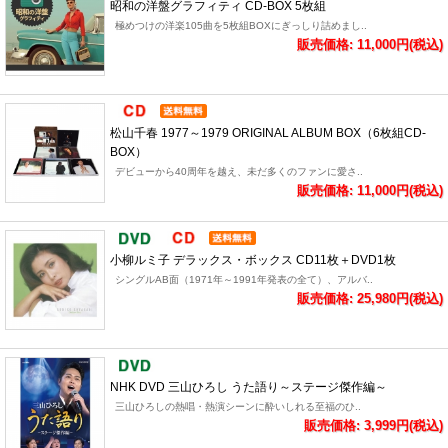
昭和の洋盤グラフィティ CD-BOX 5枚組
極めつけの洋楽105曲を5枚組BOXにぎっしり詰めまし..
販売価格: 11,000円(税込)
松山千春 1977～1979 ORIGINAL ALBUM BOX（6枚組CD-
BOX）
デビューから40周年を越え、未だ多くのファンに愛さ..
販売価格: 11,000円(税込)
小柳ルミ子 デラックス・ボックス CD11枚＋DVD1枚
シングルAB面（1971年～1991年発表の全て）、アルバ..
販売価格: 25,980円(税込)
NHK DVD 三山ひろし うた語り～ステージ傑作編～
三山ひろしの熱唱・熱演シーンに酔いしれる至福のひ..
販売価格: 3,999円(税込)