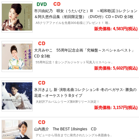
市川由紀乃 唄女（うたいびと）III ～昭和歌謡コレクション
＆阿久悠作品集（初回限定盤）（DVD付）CD＋DVD 全3枚
A5クリアファイルを先着300名様にプレゼント！ 唯..
販売価格: 4,583円(税込)
大月みやこ 55周年記念企画「究極盤～スペシャルベスト」
CD 全3枚
55周年記念！全シングルジャケット写真入りスペシャ..
販売価格: 5,602円(税込)
氷川きよし 新･演歌名曲コレクション8 -冬のペガサス- 勝負の
花道～オーケストラ Bタイプ
大好評アルバムシリーズ第8弾リリース決定！
販売価格: 3,157円(税込)
山内惠介 The BEST 18singles CD
デビューから現在までに発売されたシングル表題曲を..