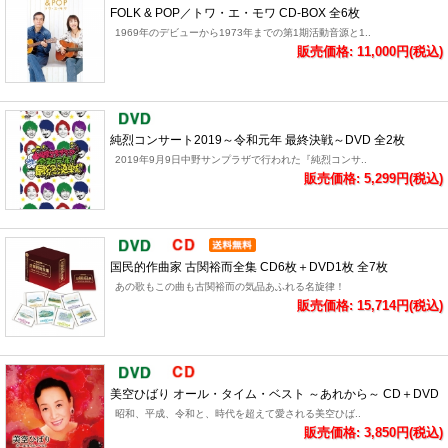
FOLK & POP／トワ・エ・モワ CD-BOX 全6枚
1969年のデビューから1973年までの第1期活動音源と1..
販売価格: 11,000円(税込)
純烈コンサート2019～令和元年 最終決戦～DVD 全2枚
2019年9月9日中野サンプラザで行われた『純烈コンサ..
販売価格: 5,299円(税込)
国民的作曲家 古関裕而全集 CD6枚＋DVD1枚 全7枚
あの歌もこの曲も古関裕而の気品あふれる名旋律！
販売価格: 15,714円(税込)
美空ひばり オール・タイム・ベスト ～あれから～ CD＋DVD
昭和、平成、令和と、時代を超えて愛される美空ひば..
販売価格: 3,850円(税込)