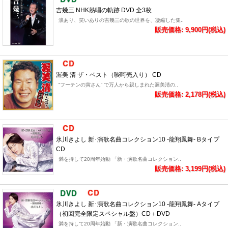
吉幾三 NHK熱唱の軌跡 DVD 全3枚
涙あり、笑いありの吉幾三の歌の世界を、凝縮した集..
販売価格: 9,900円(税込)
渥美 清 ザ・ベスト（啖呵売入り） CD
“フーテンの寅さん” で万人から親しまれた渥美清の..
販売価格: 2,178円(税込)
氷川きよし 新･演歌名曲コレクション10 -龍翔鳳舞- Bタイプ
CD
満を持して20周年始動 「新・演歌名曲コレクション..
販売価格: 3,199円(税込)
氷川きよし 新･演歌名曲コレクション10 -龍翔鳳舞- Aタイプ
（初回完全限定スペシャル盤）CD＋DVD
満を持して20周年始動 「新・演歌名曲コレクション..