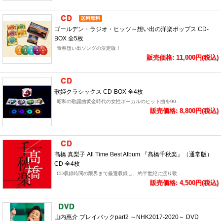
ゴールデン・ラジオ・ヒッツ～想い出の洋楽ポップス CD-
BOX 全5枚
青春想い出ソングの決定版！
販売価格: 11,000円(税込)
歌姫クラシックス CD-BOX 全4枚
昭和の歌謡曲黄金時代の女性ボーカルのヒット曲を90..
販売価格: 8,800円(税込)
髙橋 真梨子 All Time Best Album 『髙橋千秋楽』（通常版）
CD 全4枚
CD収録時間の限界まで厳選収録し、約半世紀に渡り歌..
販売価格: 4,500円(税込)
山内惠介 プレイバックpart2 ～NHK2017-2020～ DVD