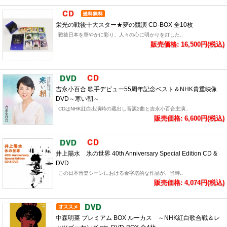
栄光の戦後十大スター★夢の競演 CD-BOX 全10枚
戦後日本を華やかに彩り、人々の心に明かりを灯した..
販売価格: 16,500円(税込)
吉永小百合 歌手デビュー55周年記念ベスト＆NHK貴重映像
DVD～寒い朝～
CDはNHK紅白出演時の蔵出し音源2曲と吉永小百合主演..
販売価格: 6,600円(税込)
井上陽水 氷の世界 40th Anniversary Special Edition CD &
DVD
この日本音楽シーンにおける金字塔的な作品が、当時..
販売価格: 4,074円(税込)
中森明菜 プレミアム BOX ルーカス ～NHK紅白歌合戦＆レ