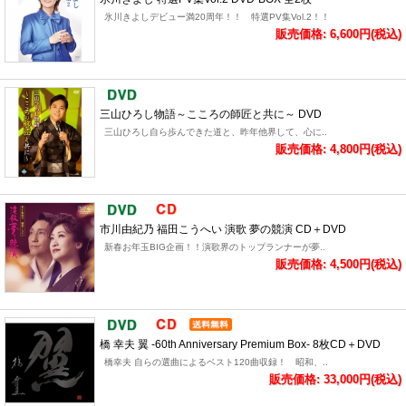
氷川きよしデビュー満20周年！！ 特選PV集Vol.2！！
販売価格: 6,600円(税込)
三山ひろし物語～こころの師匠と共に～ DVD
三山ひろし自ら歩んできた道と、昨年他界して、心に..
販売価格: 4,800円(税込)
市川由紀乃 福田こうへい 演歌 夢の競演 CD＋DVD
新春お年玉BIG企画！！演歌界のトップランナーが夢..
販売価格: 4,500円(税込)
橋 幸夫 翼 -60th Anniversary Premium Box- 8枚CD＋DVD
橋幸夫 自らの選曲によるベスト120曲収録！ 昭和、..
販売価格: 33,000円(税込)