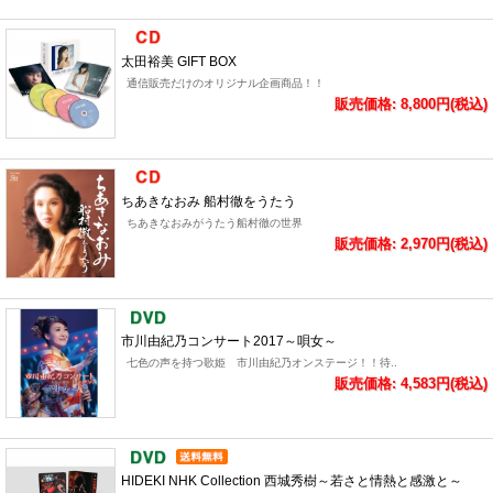
太田裕美 GIFT BOX
通信販売だけのオリジナル企画商品！！
販売価格: 8,800円(税込)
ちあきなおみ 船村徹をうたう
ちあきなおみがうたう船村徹の世界
販売価格: 2,970円(税込)
市川由紀乃コンサート2017～唄女～
七色の声を持つ歌姫 市川由紀乃オンステージ！！待..
販売価格: 4,583円(税込)
HIDEKI NHK Collection 西城秀樹～若さと情熱と感激と～