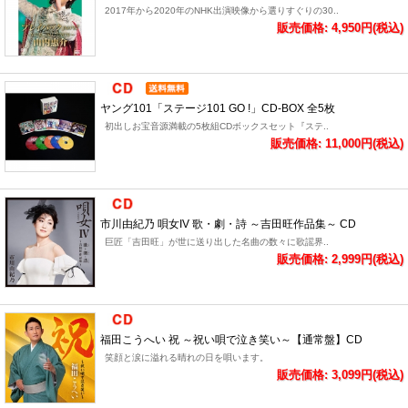
2017年から2020年のNHK出演映像から選りすぐりの30..
販売価格: 4,950円(税込)
ヤング101「ステージ101 GO !」CD-BOX 全5枚
初出しお宝音源満載の5枚組CDボックスセット『ステ..
販売価格: 11,000円(税込)
市川由紀乃 唄女IV 歌・劇・詩 ～吉田旺作品集～ CD
巨匠「吉田旺」が世に送り出した名曲の数々に歌謡界..
販売価格: 2,999円(税込)
福田こうへい 祝 ～祝い唄で泣き笑い～【通常盤】CD
笑顔と涙に溢れる晴れの日を唄います。
販売価格: 3,099円(税込)