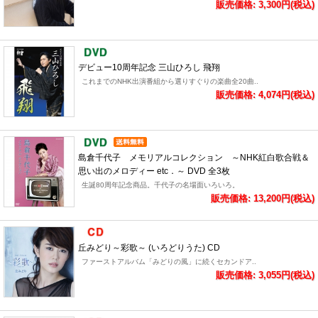
販売価格: 3,300円(税込)
デビュー10周年記念 三山ひろし 飛翔
これまでのNHK出演番組から選りすぐりの楽曲全20曲..
販売価格: 4,074円(税込)
島倉千代子 メモリアルコレクション ～NHK紅白歌合戦＆
思い出のメロディー etc．～ DVD 全3枚
生誕80周年記念商品。千代子の名場面いろいろ。
販売価格: 13,200円(税込)
丘みどり～彩歌～ (いろどりうた) CD
ファーストアルバム「みどりの風」に続くセカンドア..
販売価格: 3,055円(税込)