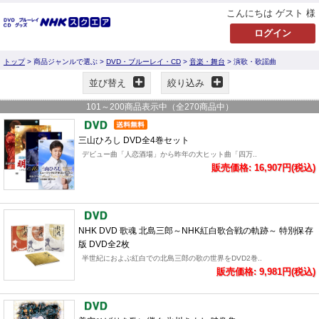
こんにちは ゲスト 様
トップ
> 商品ジャンルで選ぶ >
DVD・ブルーレイ・CD
>
音楽・舞台
> 演歌・歌謡曲
並び替え
絞り込み
101
～
200
商品表示中（全
270
商品中）
三山ひろし DVD全4巻セット
デビュー曲「人恋酒場」から昨年の大ヒット曲「四万..
販売価格: 16,907円(税込)
NHK DVD 歌魂 北島三郎～NHK紅白歌合戦の軌跡～ 特別保存
版 DVD全2枚
半世紀におよぶ紅白での北島三郎の歌の世界をDVD2巻..
販売価格: 9,981円(税込)