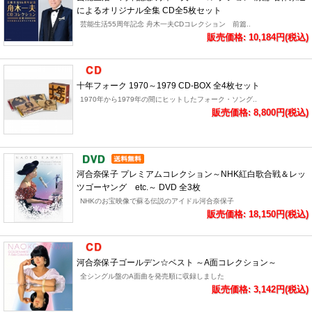
によるオリジナル全集 CD全5枚セット
芸能生活55周年記念 舟木一夫CDコレクション 前篇..
販売価格: 10,184円(税込)
十年フォーク 1970～1979 CD-BOX 全4枚セット
1970年から1979年の間にヒットしたフォーク・ソング..
販売価格: 8,800円(税込)
河合奈保子 プレミアムコレクション～NHK紅白歌合戦＆レッ
ツゴーヤング etc.～ DVD 全3枚
NHKのお宝映像で蘇る伝説のアイドル河合奈保子
販売価格: 18,150円(税込)
河合奈保子ゴールデン☆ベスト ～A面コレクション～
全シングル盤のA面曲を発売順に収録しました
販売価格: 3,142円(税込)