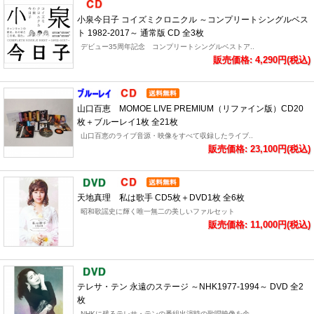
小泉今日子 コイズミクロニクル ～コンプリートシングルベス
ト 1982-2017～ 通常版 CD 全3枚
デビュー35周年記念 コンプリートシングルベストア..
販売価格: 4,290円(税込)
山口百恵 MOMOE LIVE PREMIUM（リファイン版）CD20
枚＋ブルーレイ1枚 全21枚
山口百恵のライブ音源・映像をすべて収録したライブ..
販売価格: 23,100円(税込)
天地真理 私は歌手 CD5枚＋DVD1枚 全6枚
昭和歌謡史に輝く唯一無二の美しいファルセット
販売価格: 11,000円(税込)
テレサ・テン 永遠のステージ ～NHK1977-1994～ DVD 全2
枚
NHKに残るテレサ・テンの番組出演時の歌唱映像を余..