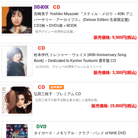
宮崎美子 Yoshiko Miyazaki 『スティル・メロウ ～40th アニ
バーサリー・アーカイブス』 (Deluxe Edition 生産限定盤)
CD3枚＋DVD1枚＋BOOK
歌手デビュー40周年記念盤。
販売価格: 9,900円(税込)
松本伊代 トレジャー・ヴォイス [40th Anniversary Song
Book] ～Dedicated to Kyohei Tsutsumi 通常盤 CD
12月22日、デビュー40周年アルバムをリリース
販売価格: 3,300円(税込)
弘田三枝子・プレミアム CD
弘田三枝子の歌手活動を集大成した追悼企画。
販売価格: 19,800円(税込)
タイガース・メモリアル・クラブ・バンド of NHK DVD