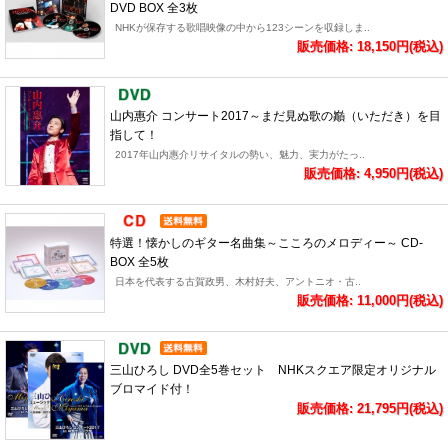
DVD BOX 全3枚
NHKが保存する歌唱映像の中から123シーンを収録しま..
販売価格: 18,150円(税込)
山内惠介 コンサート2017～まだ見ぬ歌の巓（いただき）を目
指して！
2017年山内惠介リサイタルの勢い、魅力、実力がたっ..
販売価格: 4,950円(税込)
特選！懐かしのギター名曲集～こころのメロディー～ CD-
BOX 全5枚
日本を代表する古賀政男、木村好夫、アントニオ・古..
販売価格: 11,000円(税込)
三山ひろし DVD全5巻セット NHKスクエア限定オリジナル
ブロマイド付！
販売価格: 21,795円(税込)