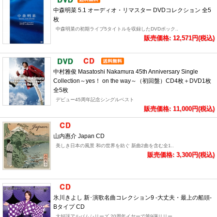
中森明菜 5.1 オーディオ・リマスター DVDコレクション 全5
枚
中森明菜の初期ライブ5タイトルを収録したDVDボック..
販売価格: 12,571円(税込)
中村雅俊 Masatoshi Nakamura 45th Anniversary Single
Collection～yes！ on the way～（初回盤）CD4枚＋DVD1枚
全5枚
デビュー45周年記念シングルベスト
販売価格: 11,000円(税込)
山内惠介 Japan CD
美しき日本の風景 和の世界を紡ぐ 新曲2曲を含む全1..
販売価格: 3,300円(税込)
氷川きよし 新･演歌名曲コレクション9 -大丈夫・最上の船頭-
Bタイプ CD
大好評アルバムシリーズ 20周年イヤーで第9弾リリー..