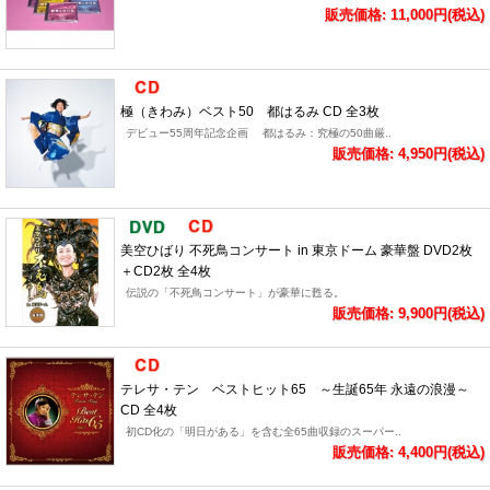
販売価格: 11,000円(税込)
極（きわみ）ベスト50 都はるみ CD 全3枚
デビュー55周年記念企画 都はるみ：究極の50曲厳..
販売価格: 4,950円(税込)
美空ひばり 不死鳥コンサート in 東京ドーム 豪華盤 DVD2枚
＋CD2枚 全4枚
伝説の「不死鳥コンサート」が豪華に甦る。
販売価格: 9,900円(税込)
テレサ・テン ベストヒット65 ～生誕65年 永遠の浪漫～
CD 全4枚
初CD化の「明日がある」を含む全65曲収録のスーパー..
販売価格: 4,400円(税込)