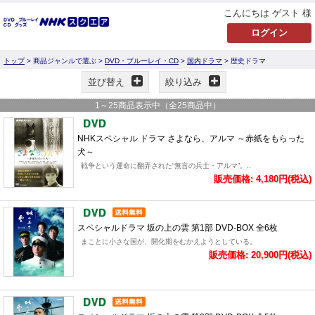
こんにちは ゲスト 様
トップ
> 商品ジャンルで選ぶ >
DVD・ブルーレイ・CD
>
国内ドラマ
> 歴史ドラマ
並び替え
絞り込み
1
～
25
商品表示中（全
25
商品中）
NHKスペシャル ドラマ さよなら、アルマ ～赤紙をもらった
犬～
戦争という運命に翻弄された“無言の兵士・アルマ”。..
販売価格: 4,180円(税込)
スペシャルドラマ 坂の上の雲 第1部 DVD-BOX 全6枚
まことに小さな国が、開化期をむかえようとしている。
販売価格: 20,900円(税込)