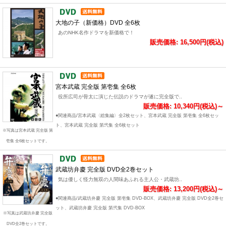
大地の子（新価格）DVD 全6枚
あのNHK名作ドラマを新価格で！
販売価格: 16,500円(税込)
宮本武蔵 完全版 第壱集 全6枚
役所広司が骨太に演じた伝説のドラマが遂に完全版で..
販売価格: 10,340円(税込)～
●関連商品/宮本武蔵〈総集編〉全2枚セット、宮本武蔵 完全版 第壱集 全6枚セッ
ト、宮本武蔵 完全版 第弐集 全6枚セット
※写真は宮本武蔵 完全版 第
壱集 全6枚セットです。
武蔵坊弁慶 完全版 DVD全2巻セット
気は優しく怪力無双の人間味あふれる主人公・武蔵坊..
販売価格: 13,200円(税込)～
●関連商品/武蔵坊弁慶 完全版 第壱集 DVD-BOX、武蔵坊弁慶 完全版 DVD全2巻セ
ット、武蔵坊弁慶 完全版 第弐集 DVD-BOX
※写真は武蔵坊弁慶 完全版
DVD全2巻セットです。