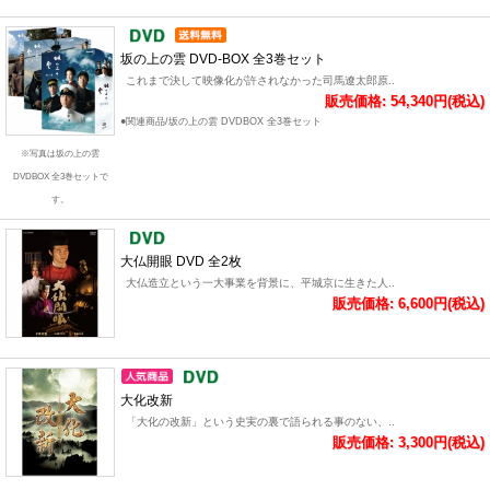
坂の上の雲 DVD-BOX 全3巻セット
これまで決して映像化が許されなかった司馬遼太郎原..
販売価格: 54,340円(税込)
●関連商品/坂の上の雲 DVDBOX 全3巻セット
※写真は坂の上の雲
DVDBOX 全3巻セットで
す。
大仏開眼 DVD 全2枚
大仏造立という一大事業を背景に、平城京に生きた人..
販売価格: 6,600円(税込)
大化改新
「大化の改新」という史実の裏で語られる事のない、..
販売価格: 3,300円(税込)