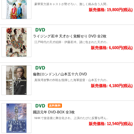
豪華実力派キャストが勢ぞろい、激しく絡み合う人間..
販売価格: 19,800円(税込)
ライジング若冲 天才かく覚醒せり DVD 全2枚
江戸時代の天才絵師・伊藤若冲。謎に包まれた天才の..
販売価格: 6,600円(税込)
倫敦(ロンドン)ノ山本五十六 DVD
真珠湾攻撃の作戦を指揮した海軍提督・山本五十六の..
販売価格: 4,180円(税込)
國語元年 DVD-BOX 全3枚
NHKで放送後に舞台化され、上演のたびに反響を呼ん..
販売価格: 12,540円(税込)