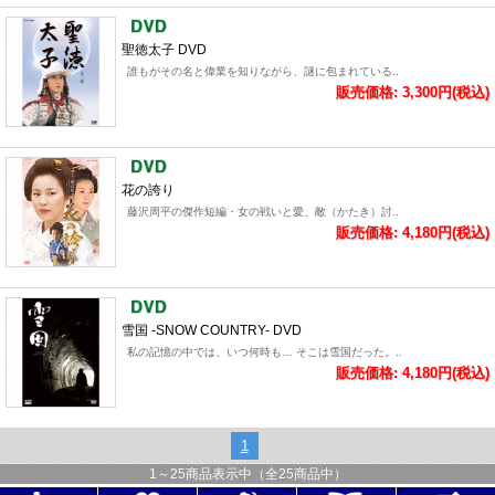
聖徳太子 DVD
誰もがその名と偉業を知りながら、謎に包まれている..
販売価格: 3,300円(税込)
花の誇り
藤沢周平の傑作短編・女の戦いと愛、敵（かたき）討..
販売価格: 4,180円(税込)
雪国 -SNOW COUNTRY- DVD
私の記憶の中では、いつ何時も… そこは雪国だった。..
販売価格: 4,180円(税込)
1
1
～
25
商品表示中（全
25
商品中）