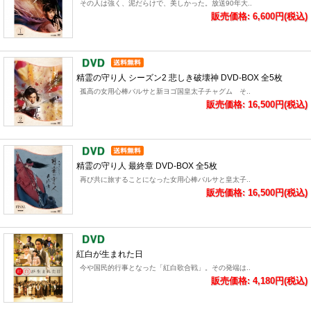
その人は強く、泥だらけで、美しかった。放送90年大..
販売価格: 6,600円(税込)
精霊の守り人 シーズン2 悲しき破壊神 DVD-BOX 全5枚
孤高の女用心棒バルサと新ヨゴ国皇太子チャグム そ..
販売価格: 16,500円(税込)
精霊の守り人 最終章 DVD-BOX 全5枚
再び共に旅することになった女用心棒バルサと皇太子..
販売価格: 16,500円(税込)
紅白が生まれた日
今や国民的行事となった「紅白歌合戦」。その発端は..
販売価格: 4,180円(税込)