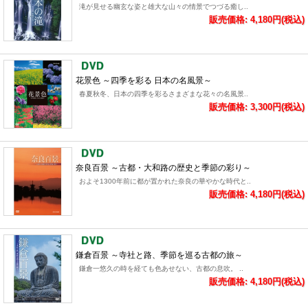
滝が見せる幽玄な姿と雄大な山々の情景でつづる癒し..
販売価格: 4,180円(税込)
花景色 ～四季を彩る 日本の名風景～
春夏秋冬、日本の四季を彩るさまざまな花々の名風景..
販売価格: 3,300円(税込)
奈良百景 ～古都・大和路の歴史と季節の彩り～
およそ1300年前に都が置かれた奈良の華やかな時代と..
販売価格: 4,180円(税込)
鎌倉百景 ～寺社と路、季節を巡る古都の旅～
鎌倉一悠久の時を経ても色あせない、古都の息吹。 ..
販売価格: 4,180円(税込)