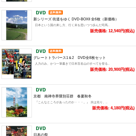
新シリーズ 街道をゆく DVD-BOXII 全6枚（新価格）
日本という国の来し方、行く末を思いつつ歩んだ司馬..
販売価格: 12,540円(税込)
グレートトラバース1＆2 DVD全8枚セット
人力のみ、かつ一筆書きで日本百名山のすべてを登る..
販売価格: 20,900円(税込)
京都 南禅寺界隈別荘群 春夏秋冬
『こんなところがあったのか・・・。』 水は光り、..
販売価格: 4,180円(税込)
日本の祭