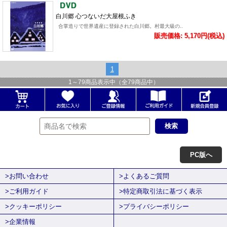
白川郷 心つないだ大屋根ふき
合掌造りで世界遺産に登録された白川郷。村最大級の..
販売価格: 5,170円(税込)
1
1
～
79
商品表示中（全
79
商品中）
PC版へ
>お問い合わせ
>よくあるご質問
>ご利用ガイド
>特定商取引法に基づく表示
>クッキーポリシー
>プライバシーポリシー
>企業情報