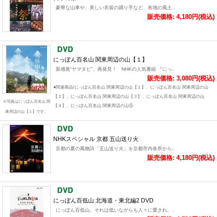
豪華な山車や、美しい衣装の踊り手など、各地の風土..
販売価格: 4,180円(税込)
にっぽん百名山 関東周辺の山【１】
新感覚“ヤマタビ”、再発見！ NHKの人気番組 『にっ..
販売価格: 3,080円(税込)
●関連商品/にっぽん百名山 関東周辺の山【１】、にっぽん百名山 関東周辺の山
【２】、にっぽん百名山 関東周辺の山【３】、にっぽん百名山 関東周辺の山
※写真はにっぽん百名山 関
【４】、にっぽん百名山 関東周辺の山⑤
東周辺の山【１】です。
NHKスペシャル 京都 五山送り火
京都の夏の風物詩「五山送り火」を京都市内各所から..
販売価格: 4,180円(税込)
にっぽん百低山 北海道・東北編2 DVD
にっぽん百低山。それは低いながらも人々に愛され、..