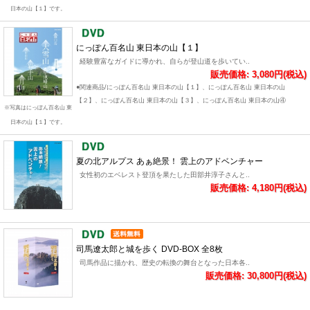
日本の山【１】です。
にっぽん百名山 東日本の山【１】
経験豊富なガイドに導かれ、自らが登山道を歩いてい..
販売価格: 3,080円(税込)
●関連商品/にっぽん百名山 東日本の山【１】、にっぽん百名山 東日本の山
【２】、にっぽん百名山 東日本の山【３】、にっぽん百名山 東日本の山④
※写真はにっぽん百名山 東
日本の山【１】です。
夏の北アルプス あぁ絶景！ 雲上のアドベンチャー
女性初のエベレスト登頂を果たした田部井淳子さんと..
販売価格: 4,180円(税込)
司馬遼太郎と城を歩く DVD-BOX 全8枚
司馬作品に描かれ、歴史の転換の舞台となった日本各..
販売価格: 30,800円(税込)