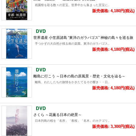
祇園祭を彩る数々の至宝。世界中から集まった至宝に..
販売価格: 4,180円(税込)
世界遺産 小笠原諸島 “東洋のガラパゴス” 神秘の島々を巡る旅
手つかずの大自然が残る南の楽園。東洋のガラパゴス..
販売価格: 4,180円(税込)
離島に行こう ～日本の島の原風景・歴史・文化を辿る～
離島、わたしたちの旅情をかきたてるその響き・・日..
販売価格: 4,180円(税込)
さくら ～花薫る日本の絶景～
日本列島の桜を「名所」「夜桜」「名木」のカテゴリ..
販売価格: 3,300円(税込)