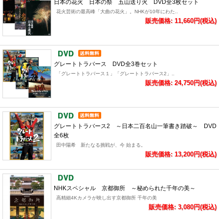
日本の花火 日本の祭 五山送り火 DVD全3枚セット
花火芸術の最高峰「大曲の花火」。NHKが10年にわた..
販売価格: 11,660円(税込)
グレートトラバース DVD全3巻セット
「グレートトラバース１」「グレートトラバース2」..
販売価格: 24,750円(税込)
グレートトラバース2 ～日本二百名山一筆書き踏破～ DVD
全6枚
田中陽希 新たなる挑戦が、今 始まる。
販売価格: 13,200円(税込)
NHKスペシャル 京都御所 ～秘められた千年の美～
高精細4Kカメラが映し出す京都御所 千年の美
販売価格: 3,080円(税込)