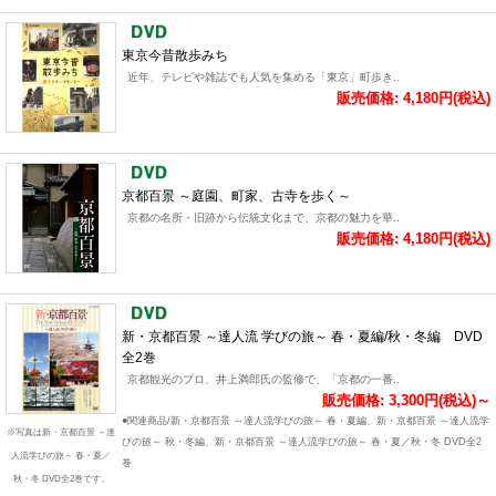
東京今昔散歩みち
近年、テレビや雑誌でも人気を集める「東京」町歩き..
販売価格: 4,180円(税込)
京都百景 ～庭園、町家、古寺を歩く～
京都の名所・旧跡から伝統文化まで、京都の魅力を華..
販売価格: 4,180円(税込)
新・京都百景 ～達人流 学びの旅～ 春・夏編/秋・冬編 DVD
全2巻
京都観光のプロ、井上満郎氏の監修で、「京都の一番..
販売価格: 3,300円(税込)～
●関連商品/新・京都百景 ～達人流学びの旅～ 春・夏編、新・京都百景 ～達人流学
※写真は新・京都百景 ～達
びの旅～ 秋・冬編、新・京都百景 ～達人流学びの旅～ 春・夏／秋・冬 DVD全2
人流学びの旅～ 春・夏／
巻
秋・冬 DVD全2巻です。