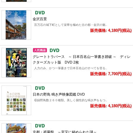
金沢百景
百万石の城下町として栄華を極めた古の都・金沢の魅..
販売価格: 4,180円(税込)
グレートトラバース ～ 日本百名山一筆書き踏破 ～ ディレ
クターズカット版 DVD 2枚
人力のみ、かつ一筆書きで日本百名山のすべてを登る..
販売価格: 7,700円(税込)
日本の野鳥 鳴き声映像図鑑 DVD
収録野鳥数２６０種類。美しく個性的な鳴き声をもつ..
販売価格: 4,180円(税込)
京都・祇園祭 ～至宝に秘められた謎～