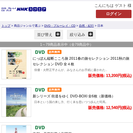
こんにちは ゲスト 様
トップ
> 商品ジャンルで選ぶ >
DVD・ブルーレイ・CD
>
自然・紀行
> 日本
並び替え
絞り込み
1
～
79
商品表示中（全
79
商品中）
にっぽん縦断こころ旅 2011春の旅セレクション 2011秋の旅
セレクション DVD 全４枚
俳優・火野正平さんが、みなさんのお手紙に書かれた..
販売価格: 13,200円(税込)
新シリーズ 街道をゆく DVD-BOXI 全6枚（新価格）
日本という国の来し方、行く末を思いつつ歩んだ司馬..
販売価格: 12,540円(税込)