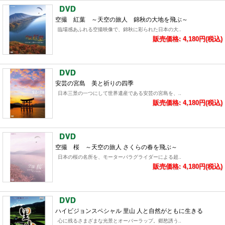
空撮 紅葉 ～天空の旅人 錦秋の大地を飛ぶ～
臨場感あふれる空撮映像で、錦秋に彩られた日本の大..
販売価格: 4,180円(税込)
安芸の宮島 美と祈りの四季
日本三景の一つにして世界遺産である安芸の宮島を、..
販売価格: 4,180円(税込)
空撮 桜 ～天空の旅人 さくらの春を飛ぶ～
日本の桜の名所を、モーターパラグライダーによる超..
販売価格: 4,180円(税込)
ハイビジョンスペシャル 里山 人と自然がともに生きる
心に残るさまざまな光景とオーバーラップ。郷愁誘う..