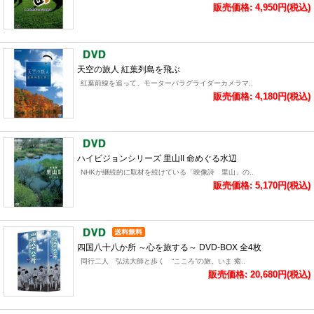
販売価格: 4,950円(税込)
天空の旅人 紅葉列島を飛ぶ
紅葉前線を追って、モーターパラグライダーカメラマ..
販売価格: 4,180円(税込)
ハイビジョンシリーズ 里山II 命めぐる水辺
NHKが継続的に取材を続けている「映像詩 里山」の..
販売価格: 5,170円(税込)
四国八十八か所 ～心を旅する～ DVD-BOX 全4枚
同行二人 弘法大師と歩く “こころ”の旅。いま 癒..
販売価格: 20,680円(税込)