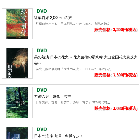
紅葉前線 2,000kmの旅
紅葉前線とともに日本列島を北から南へ。列島各地を..
販売価格: 3,300円(税込)
美の競演 日本の花火 ～花火芸術の最高峰 大曲全国花火競技大
会～
花火芸術の最高峰「大曲の花火」。NHKが10年にわた..
販売価格: 3,300円(税込)
奇跡の庭 京都・苔寺
世界遺産、京都・西芳寺、通称「苔寺」 苔が奏でる..
販売価格: 3,080円(税込)
日本の滝 名山渓、名勝を歩く