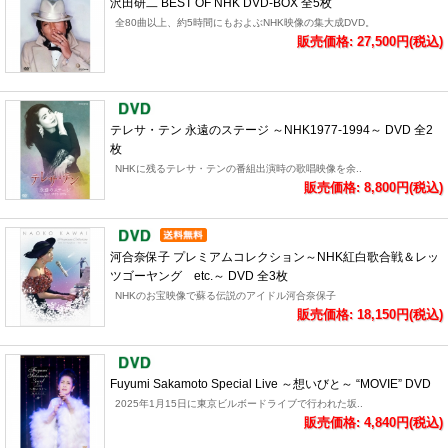
沢田研二 BEST OF NHK DVD-BOX 全5枚
全80曲以上、約5時間にもおよぶNHK映像の集大成DVD。
販売価格: 27,500円(税込)
テレサ・テン 永遠のステージ ～NHK1977-1994～ DVD 全2
枚
NHKに残るテレサ・テンの番組出演時の歌唱映像を余..
販売価格: 8,800円(税込)
河合奈保子 プレミアムコレクション～NHK紅白歌合戦＆レッ
ツゴーヤング etc.～ DVD 全3枚
NHKのお宝映像で蘇る伝説のアイドル河合奈保子
販売価格: 18,150円(税込)
Fuyumi Sakamoto Special Live ～想いびと～ “MOVIE” DVD
2025年1月15日に東京ビルボードライブで行われた坂..
販売価格: 4,840円(税込)