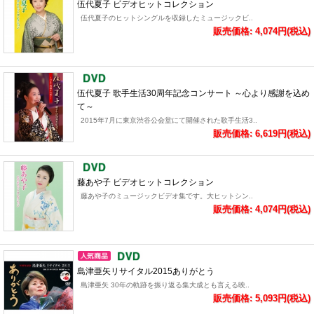
伍代夏子 ビデオヒットコレクション
伍代夏子のヒットシングルを収録したミュージックビ..
販売価格: 4,074円(税込)
伍代夏子 歌手生活30周年記念コンサート ～心より感謝を込め
て～
2015年7月に東京渋谷公会堂にて開催された歌手生活3..
販売価格: 6,619円(税込)
藤あや子 ビデオヒットコレクション
藤あや子のミュージックビデオ集です。大ヒットシン..
販売価格: 4,074円(税込)
島津亜矢リサイタル2015ありがとう
島津亜矢 30年の軌跡を振り返る集大成とも言える映..
販売価格: 5,093円(税込)