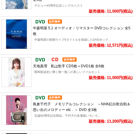
デビュー45周年記念シングルベスト
販売価格: 11,000円(税込)
中森明菜 5.1 オーディオ・リマスター DVDコレクション 全5
枚
中森明菜の初期ライブ5タイトルを収録したDVDボック..
販売価格: 12,571円(税込)
天地真理 私は歌手 CD5枚＋DVD1枚 全6枚
昭和歌謡史に輝く唯一無二の美しいファルセット
販売価格: 11,000円(税込)
島倉千代子 メモリアルコレクション ～NHK紅白歌合戦＆
思い出のメロディー etc．～ DVD 全3枚
生誕80周年記念商品。千代子の名場面いろいろ。
販売価格: 13,200円(税込)