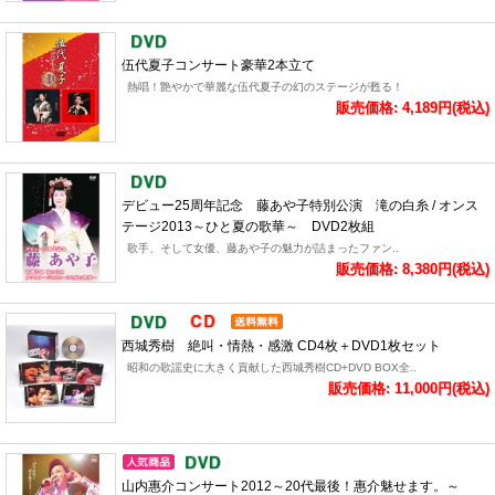
伍代夏子コンサート豪華2本立て
熱唱！艶やかで華麗な伍代夏子の幻のステージが甦る！
販売価格: 4,189円(税込)
デビュー25周年記念 藤あや子特別公演 滝の白糸 / オンス
テージ2013～ひと夏の歌華～ DVD2枚組
歌手、そして女優、藤あや子の魅力が詰まったファン..
販売価格: 8,380円(税込)
西城秀樹 絶叫・情熱・感激 CD4枚＋DVD1枚セット
昭和の歌謡史に大きく貢献した西城秀樹CD+DVD BOX全..
販売価格: 11,000円(税込)
山内惠介コンサート2012～20代最後！惠介魅せます。～