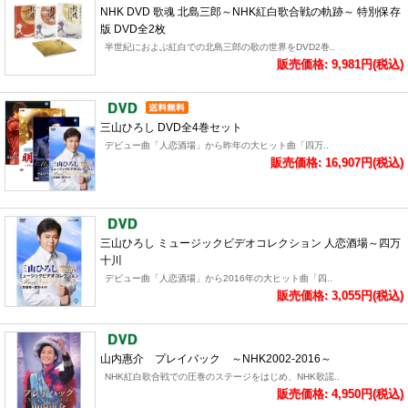
NHK DVD 歌魂 北島三郎～NHK紅白歌合戦の軌跡～ 特別保存
版 DVD全2枚
半世紀におよぶ紅白での北島三郎の歌の世界をDVD2巻..
販売価格: 9,981円(税込)
三山ひろし DVD全4巻セット
デビュー曲「人恋酒場」から昨年の大ヒット曲「四万..
販売価格: 16,907円(税込)
三山ひろし ミュージックビデオコレクション 人恋酒場～四万
十川
デビュー曲「人恋酒場」から2016年の大ヒット曲「四..
販売価格: 3,055円(税込)
山内惠介 プレイバック ～NHK2002-2016～
NHK紅白歌合戦での圧巻のステージをはじめ、NHK歌謡..
販売価格: 4,950円(税込)