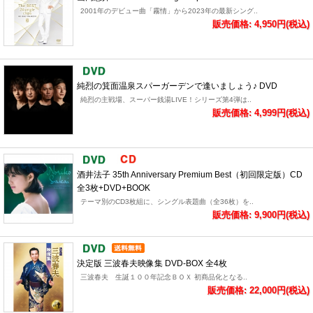
2001年のデビュー曲「霧情」から2023年の最新シング..
販売価格: 4,950円(税込)
純烈の箕面温泉スパーガーデンで逢いましょう♪ DVD
純烈の主戦場、スーパー銭湯LIVE！シリーズ第4弾は..
販売価格: 4,999円(税込)
酒井法子 35th Anniversary Premium Best（初回限定版）CD
全3枚+DVD+BOOK
テーマ別のCD3枚組に、シングル表題曲（全36枚）を..
販売価格: 9,900円(税込)
決定版 三波春夫映像集 DVD-BOX 全4枚
三波春夫 生誕１００年記念ＢＯＸ 初商品化となる..
販売価格: 22,000円(税込)