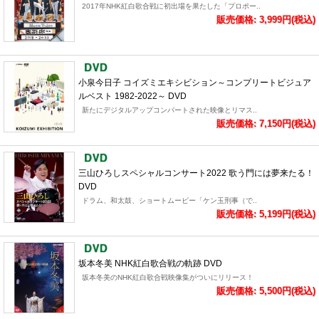
2017年NHK紅白歌合戦に初出場を果たした「プロポー..
販売価格: 3,999円(税込)
小泉今日子 コイズミエキシビション～コンプリートビジュア
ルベスト 1982-2022～ DVD
新たにデジタルアップコンバートされた映像とリマス..
販売価格: 7,150円(税込)
三山ひろしスペシャルコンサート2022 歌う門には夢来たる！
DVD
ドラム、和太鼓、ショートムービー「ケン玉刑事（で..
販売価格: 5,199円(税込)
坂本冬美 NHK紅白歌合戦の軌跡 DVD
坂本冬美のNHK紅白歌合戦映像集がついにリリース！
販売価格: 5,500円(税込)