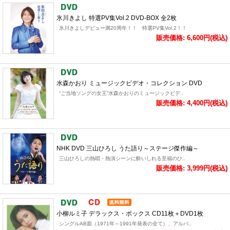
氷川きよし 特選PV集Vol.2 DVD-BOX 全2枚
氷川きよしデビュー満20周年！！ 特選PV集Vol.2！！
販売価格: 6,600円(税込)
水森かおり ミュージックビデオ・コレクション DVD
“ご当地ソングの女王”水森かおりのミュージックビデ..
販売価格: 4,400円(税込)
NHK DVD 三山ひろし うた語り～ステージ傑作編～
三山ひろしの熱唱・熱演シーンに酔いしれる至福のひ..
販売価格: 3,999円(税込)
小柳ルミ子 デラックス・ボックス CD11枚＋DVD1枚
シングルAB面（1971年～1991年発表の全て）、アルバ..