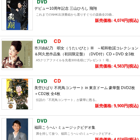
デビュー10周年記念 三山ひろし 飛翔
これまでのNHK出演番組から選りすぐりの楽曲全20曲..
販売価格: 4,074円(税込)
市川由紀乃 唄女（うたいびと）III ～昭和歌謡コレクション
＆阿久悠作品集（初回限定盤）（DVD付）CD＋DVD 全3枚
A5クリアファイルを先着300名様にプレゼント！ 唯..
販売価格: 4,583円(税込)
美空ひばり 不死鳥コンサート in 東京ドーム 豪華盤 DVD2枚
＋CD2枚 全4枚
伝説の「不死鳥コンサート」が豪華に甦る。
販売価格: 9,900円(税込)
福田こうへい ミュージックビデオ集
満を持して放つ、福田こうへいのミュージックビデオ..
販売価格: 4,074円(税込)