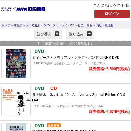
こんにちは ゲスト 様
トップ
> 商品ジャンルで選ぶ >
DVD・ブルーレイ・CD
>
音楽・舞台
> 演歌・歌謡曲
並び替え
絞り込み
1
～
100
商品表示中（全
125
商品中）
タイガース・メモリアル・クラブ・バンド of NHK DVD
1980年代後半に結成された「タイガース・メモリアル..
販売価格: 5,500円(税込)
井上陽水 氷の世界 40th Anniversary Special Edition CD &
DVD
この日本音楽シーンにおける金字塔的な作品が、当時..
販売価格: 4,074円(税込)