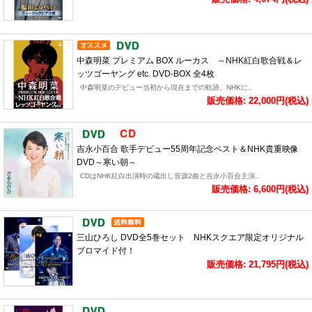
中森明菜 プレミアム BOX ルーカス ～NHK紅白歌合戦＆レ
ッツゴーヤング etc. DVD-BOX 全4枚
中森明菜のデビュー当初から現在までの軌跡。NHKに..
販売価格: 22,000円(税込)
吉永小百合 歌手デビュー55周年記念ベスト＆NHK貴重映像
DVD～寒い朝～
CDはNHK紅白出演時の蔵出し音源2曲と吉永小百合主演..
販売価格: 6,600円(税込)
三山ひろし DVD全5巻セット NHKスクエア限定オリジナル
ブロマイド付！
販売価格: 21,795円(税込)