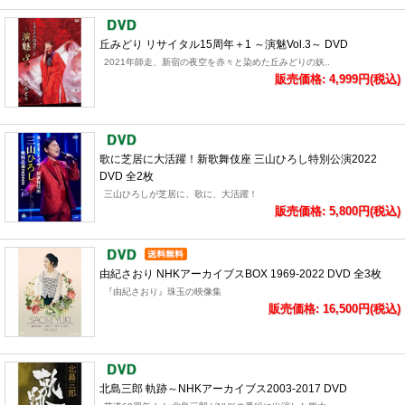
丘みどり リサイタル15周年＋1 ～演魅Vol.3～ DVD
2021年師走、新宿の夜空を赤々と染めた丘みどりの妖..
販売価格: 4,999円(税込)
歌に芝居に大活躍！新歌舞伎座 三山ひろし特別公演2022
DVD 全2枚
三山ひろしが芝居に、歌に、大活躍！
販売価格: 5,800円(税込)
由紀さおり NHKアーカイブスBOX 1969-2022 DVD 全3枚
『由紀さおり』珠玉の映像集
販売価格: 16,500円(税込)
北島三郎 軌跡～NHKアーカイブス2003-2017 DVD