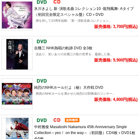
氷川きよし 新･演歌名曲コレクション10 -龍翔鳳舞- Aタイプ
（初回完全限定スペシャル盤）CD＋DVD
満を持して20周年始動 「新・演歌名曲コレクション..
販売価格: 3,700円(税込)
吉幾三 NHK熱唱の軌跡 DVD 全3枚
涙あり、笑いありの吉幾三の歌の世界を、凝縮した集..
販売価格: 9,900円(税込)
純烈のNHKホールだよ（秘）大作戦 DVD
満員のNHKホールを沸かせた純烈の2部構成のコンサー..
販売価格: 4,800円(税込)
中村雅俊 Masatoshi Nakamura 45th Anniversary Single
Collection～yes！ on the way～（初回盤）CD4枚＋DVD1枚
全5枚