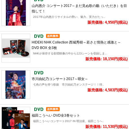
山内惠介 コンサート2017～まだ見ぬ歌の巓（いただき）を目
指して！
2017年山内惠介リサイタルの勢い、魅力、実力がたっ..
販売価格: 4,950円(税込)
HIDEKI NHK Collection 西城秀樹～若さと情熱と感激と～
DVD BOX 全3枚
NHKが保存する歌唱映像の中から123シーンを収録しま..
販売価格: 18,150円(税込)
市川由紀乃コンサート2017～唄女～
七色の声を持つ歌姫 市川由紀乃オンステージ！！待..
販売価格: 4,583円(税込)
福田こうへい DVD全3巻セット
福田こうへいコンサート2017 IN 明治座、福田こうへ..
販売価格: 11,530円(税込)