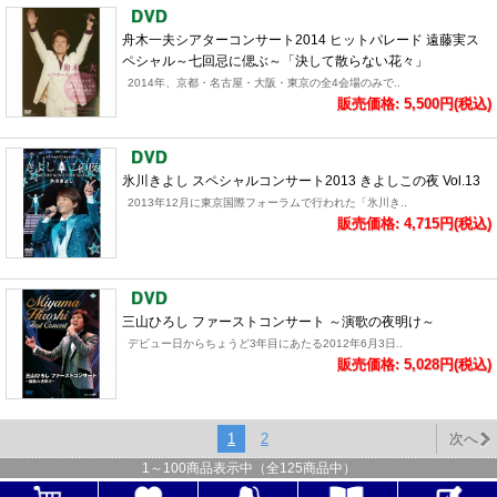
舟木一夫シアターコンサート2014 ヒットパレード 遠藤実ス
ペシャル～七回忌に偲ぶ～「決して散らない花々」
2014年、京都・名古屋・大阪・東京の全4会場のみで..
販売価格: 5,500円(税込)
氷川きよし スペシャルコンサート2013 きよしこの夜 Vol.13
2013年12月に東京国際フォーラムで行われた「氷川き..
販売価格: 4,715円(税込)
三山ひろし ファーストコンサート ～演歌の夜明け～
デビュー日からちょうど3年目にあたる2012年6月3日..
販売価格: 5,028円(税込)
1
2
次へ
1
～
100
商品表示中（全
125
商品中）