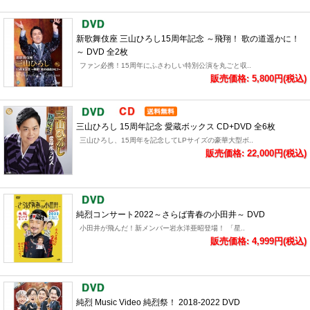
新歌舞伎座 三山ひろし15周年記念 ～飛翔！ 歌の道遥かに！
～ DVD 全2枚
ファン必携！15周年にふさわしい特別公演を丸ごと収..
販売価格: 5,800円(税込)
三山ひろし 15周年記念 愛蔵ボックス CD+DVD 全6枚
三山ひろし、15周年を記念してLPサイズの豪華大型ボ..
販売価格: 22,000円(税込)
純烈コンサート2022～さらば青春の小田井～ DVD
小田井が飛んだ！新メンバー岩永洋亜昭登場！ 「星..
販売価格: 4,999円(税込)
純烈 Music Video 純烈祭！ 2018-2022 DVD