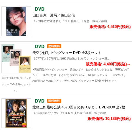
山口百恵 激写／篠山紀信
1979年に放送された「NHK特集 山口百恵 激写／篠山..
販売価格: 4,510円(税込)
美空ひばり ビッグショー DVD 全3枚セット
1977年と1978年にNHKで放送されたワンマンショー形..
販売価格: 4,400円(税込)～
●関連商品/NHKビッグショー 美空ひばり わが命燃えつきるとも、NHKビッグ
ショー 美空ひばり わが歌は永遠に語らん、NHKビッグショー 美空ひばり
※写真は美空ひばり ビッグ
わが歌のさだめに生きて、美空ひばり ビッグショー DVD 全3枚セット
ショー DVD 全3枚セットで
す。
北島三郎最終公演 4578回目のありがとう DVD-BOX 全2枚
46年間続いた北島三郎 座長公演の大千穐楽…涙と感動..
販売価格: 10,186円(税込)