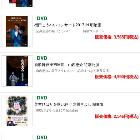
福田こうへいコンサート2017 IN 明治座
全身全霊の福田こうへい・・・ 熱唱コンサート
販売価格: 3,565円(税込)
新歌舞伎座初座長 山内惠介 特別公演
山内惠介の歌手人生において 記念すべき初座長公演..
販売価格: 4,950円(税込)
美空ひばりを歌い継ぐ 氷川きよし 映像集
美空ひばり 生誕80年記念企画
販売価格: 2,546円(税込)