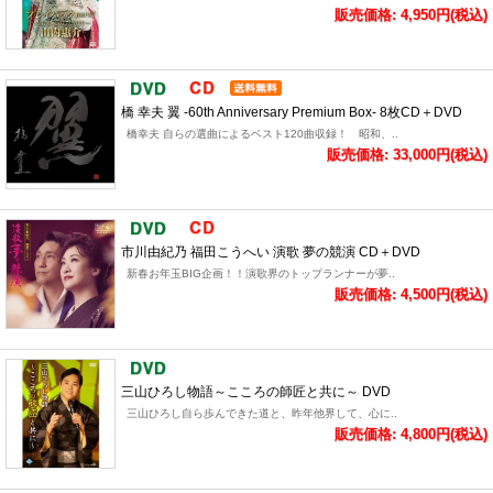
販売価格: 4,950円(税込)
橋 幸夫 翼 -60th Anniversary Premium Box- 8枚CD＋DVD
橋幸夫 自らの選曲によるベスト120曲収録！ 昭和、..
販売価格: 33,000円(税込)
市川由紀乃 福田こうへい 演歌 夢の競演 CD＋DVD
新春お年玉BIG企画！！演歌界のトップランナーが夢..
販売価格: 4,500円(税込)
三山ひろし物語～こころの師匠と共に～ DVD
三山ひろし自ら歩んできた道と、昨年他界して、心に..
販売価格: 4,800円(税込)