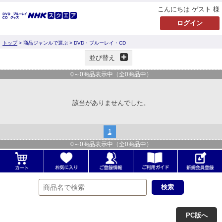
こんにちは ゲスト 様
トップ
> 商品ジャンルで選ぶ > DVD・ブルーレイ・CD
並び替え
0
～
0
商品表示中（全
0
商品中）
該当がありませんでした。
1
0
～
0
商品表示中（全
0
商品中）
PC版へ