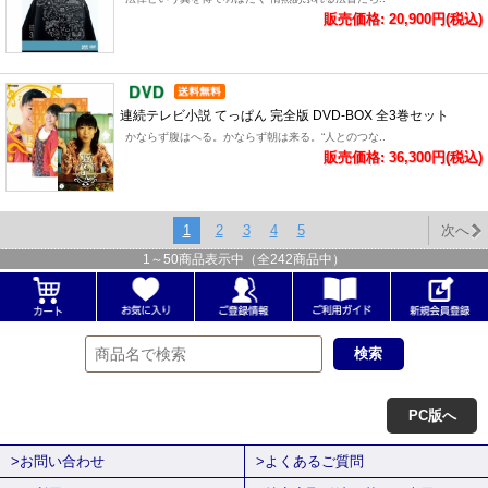
販売価格: 20,900円(税込)
連続テレビ小説 てっぱん 完全版 DVD-BOX 全3巻セット
かならず腹はへる。かならず朝は来る。“人とのつな..
販売価格: 36,300円(税込)
1
2
3
4
5
次へ
1
～
50
商品表示中（全
242
商品中）
PC版へ
>お問い合わせ
>よくあるご質問