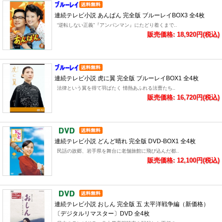
連続テレビ小説 あんぱん 完全版 ブルーレイBOX3 全4枚
“逆転しない正義”『アンパンマン』にたどり着くまで..
販売価格: 18,920円(税込)
連続テレビ小説 虎に翼 完全版 ブルーレイBOX1 全4枚
法律という翼を得て羽ばたく 情熱あふれる法曹たち..
販売価格: 16,720円(税込)
連続テレビ小説 どんど晴れ 完全版 DVD-BOX1 全4枚
民話の故郷、岩手県を舞台に老舗旅館に飛び込んだ都..
販売価格: 12,100円(税込)
連続テレビ小説 おしん 完全版 五 太平洋戦争編（新価格）
〔デジタルリマスター〕DVD 全4枚