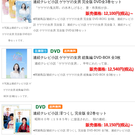
連続テレビ小説 ゲゲゲの女房 完全版 DVD全3巻セット
『ゲゲゲの鬼太郎』の水木しげると、妻・布美枝が歩..
販売価格: 12,100円(税込)～
●関連商品/連続テレビ小説 ゲゲゲの女房 完全版 DVD-BOX1 全4枚、連続テレビ小
説 ゲゲゲの女房 完全版 2、連続テレビ小説 ゲゲゲの女房 完全版 3、連続テレビ
※写真は連続テレビ小説 ゲ
小説 ゲゲゲの女房 完全版 DVD全3巻セット
ゲゲの女房 完全版 DVD全3
巻セットです。
連続テレビ小説 ゲゲゲの女房 総集編 DVD-BOX 全3枚
連続テレビ小説「ゲゲゲの女房」。半年にわたって放..
販売価格: 12,540円(税込)
●関連商品/連続テレビ小説 ゲゲゲの女房 総集編 DVD-BOX 全3枚セット
※写真は連続テレビ小説 ゲ
ゲゲの女房 総集編 DVD-
BOX 全3枚セットです。
連続テレビ小説 澪つくし 完全版 全2巻セット
昭和６０年（１９８５年）に放送された、 朝の連続..
販売価格: 18,150円(税込)～
●関連商品/連続テレビ小説 澪つくし 完全版 DVD-BOXI 全7枚、連続テレビ小説