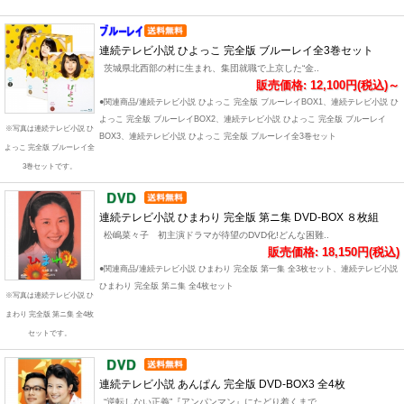
連続テレビ小説 ひよっこ 完全版 ブルーレイ全3巻セット
茨城県北西部の村に生まれ、集団就職で上京した“金..
販売価格: 12,100円(税込)～
●関連商品/連続テレビ小説 ひよっこ 完全版 ブルーレイBOX1、連続テレビ小説 ひ
よっこ 完全版 ブルーレイBOX2、連続テレビ小説 ひよっこ 完全版 ブルーレイ
※写真は連続テレビ小説 ひ
BOX3、連続テレビ小説 ひよっこ 完全版 ブルーレイ全3巻セット
よっこ 完全版 ブルーレイ全
3巻セットです。
連続テレビ小説 ひまわり 完全版 第ニ集 DVD-BOX ８枚組
松嶋菜々子 初主演ドラマが待望のDVD化!どんな困難..
販売価格: 18,150円(税込)
●関連商品/連続テレビ小説 ひまわり 完全版 第一集 全3枚セット、連続テレビ小説
ひまわり 完全版 第ニ集 全4枚セット
※写真は連続テレビ小説 ひ
まわり 完全版 第ニ集 全4枚
セットです。
連続テレビ小説 あんぱん 完全版 DVD-BOX3 全4枚
“逆転しない正義”『アンパンマン』にたどり着くまで..