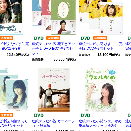
ビ小説 なつぞら 完
連続テレビ小説 花子とアン
連続テレビ小説 ひよっこ 完
連
-BOX1 全3枚
完全版 DVD-BOX 全3巻セ
全版 DVD全3巻セット
完全
ット
12,540円
12,100円
(税込)
販売価格
(税込)～
販
36,300円
販売価格
(税込)
ビ小説 純情きらり
連続テレビ小説 カーネーシ
連続テレビ小説 ウェルかめ
連
VD全3巻セット
ョン 総集編
総集編スペシャル 全2枚
総