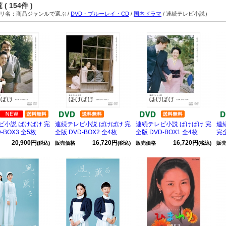
( 154件 )
名：商品ジャンルで選ぶ /
DVD・ブルーレイ・CD
/
国内ドラマ
/ 連続テレビ小説）
ビ小説 ばけばけ 完
連続テレビ小説 ばけばけ 完
連続テレビ小説 ばけばけ 完
連
-BOX3 全5枚
全版 DVD-BOX2 全4枚
全版 DVD-BOX1 全4枚
完全
20,900円
16,720円
16,720円
(税込)
販売価格
(税込)
販売価格
(税込)
販