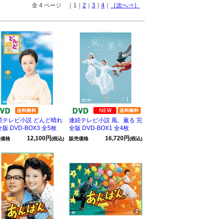
全 4 ページ ｜1｜
2
｜
3
｜
4
｜
［次へ⇒］
続テレビ小説 どんど晴れ
連続テレビ小説 風、薫る 完
版 DVD-BOX3 全5枚
全版 DVD-BOX1 全4枚
12,100円
16,720円
売価格
(税込)
販売価格
(税込)