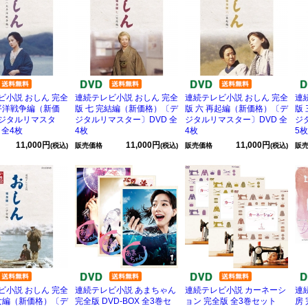
ビ小説 おしん 完全
連続テレビ小説 おしん 完全
連続テレビ小説 おしん 完全
連
太平洋戦争編（新価
版 七 完結編（新価格）〔デ
版 六 再起編（新価格）〔デ
版
ジタルリマスタ
ジタルリマスター〕DVD 全
ジタルリマスター〕DVD 全
ジ
 全4枚
4枚
4枚
5枚
11,000円
11,000円
11,000円
(税込)
販売価格
(税込)
販売価格
(税込)
販
ビ小説 おしん 完全
連続テレビ小説 あまちゃん
連続テレビ小説 カーネーシ
連
少女編（新価格）〔デ
完全版 DVD-BOX 全3巻セ
ョン 完全版 全3巻セット
房