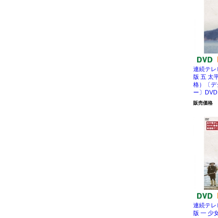
連続テレ
版 五 
格）〔デ
ー〕DVD
販売価格
連続テレ
版 一 