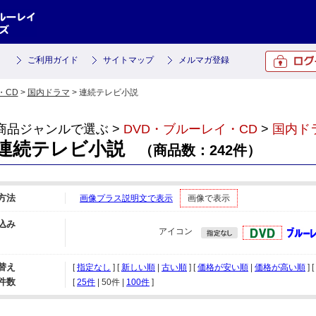
ご利用ガイド
サイトマップ
メルマガ登録
・CD
>
国内ドラマ
> 連続テレビ小説
商品ジャンルで選ぶ >
DVD・ブルーレイ・CD
>
国内ド
連続テレビ小説
（商品数：242件）
方法
画像プラス説明文で表示
画像で表示
込み
アイコン
替え
[
指定なし
] [
新しい順
|
古い順
] [
価格が安い順
|
価格が高い順
] [
件数
[ 
25件
 | 
50件
 | 
100件
 ]