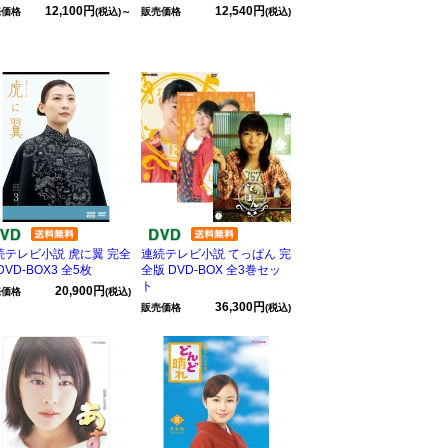
12,100円
12,540円
売価格
(税込)～
販売価格
(税込)
続テレビ小説 虎に翼 完全
連続テレビ小説 てっぱん 完
DVD-BOX3 全5枚
全版 DVD-BOX 全3巻セッ
ト
20,900円
売価格
(税込)
36,300円
販売価格
(税込)