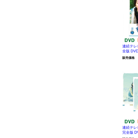
連続テレ
全版 DVD
販売価格
連続テレ
完全版 D