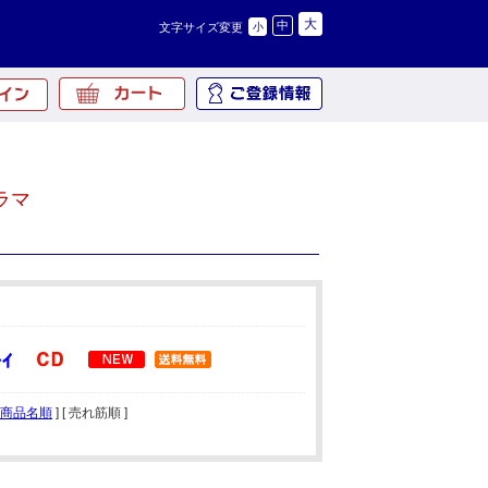
大
中
文字サイズ変更
小
ラマ
商品名順
] [ 売れ筋順 ]