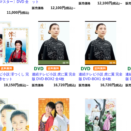
マスター〕DVD 全
ット
12,100円
販売価格
(税込)～
販
12,100円
販売価格
(税込)～
11,000円
(税込)
ビ小説 澪つくし 完
連続テレビ小説 虎に翼 完全
連続テレビ小説 虎に翼 完全
連
2巻セット
版 DVD-BOX2 全4枚
版 DVD-BOX1 全4枚
版 
18,150円
16,720円
16,720円
(税込)～
販売価格
(税込)
販売価格
(税込)
販