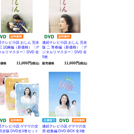
続テレビ小説 おしん 完全
連続テレビ小説 おしん 完全
 三 試練編（新価格）〔デ
版 二 青春編（新価格）〔デ
タルリマスター〕DVD 全
ジタルリマスター〕DVD 全
5枚
11,000円
11,000円
売価格
(税込)
販売価格
(税込)
続テレビ小説 ゲゲゲの女
連続テレビ小説 ゲゲゲの女
 完全版 DVD全3巻セット
房 総集編 DVD-BOX 全3枚