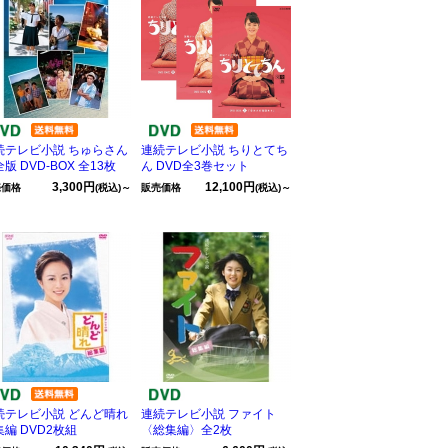
続テレビ小説 ちゅらさん
連続テレビ小説 ちりとてち
版 DVD-BOX 全13枚
ん DVD全3巻セット
3,300円
12,100円
売価格
(税込)～
販売価格
(税込)～
続テレビ小説 どんど晴れ
連続テレビ小説 ファイト
集編 DVD2枚組
〈総集編〉全2枚