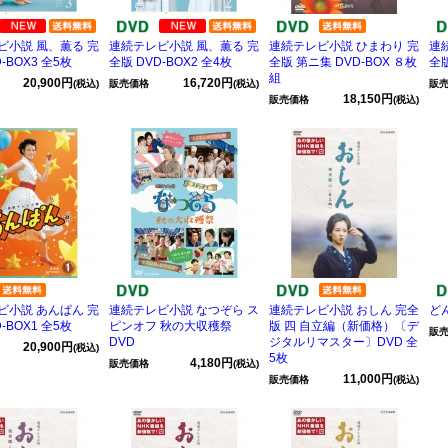
ビ小説 風、薫る 完
連続テレビ小説 風、薫る 完
連続テレビ小説 ひまわり 完
連
-BOX3 全5枚
全版 DVD-BOX2 全4枚
全版 第ニ集 DVD-BOX ８枚
全版
組
20,900円
16,720円
(税込)
販売価格
(税込)
販
18,150円
販売価格
(税込)
ビ小説 あんぱん 完
連続テレビ小説 なつぞら ス
連続テレビ小説 おしん 完全
ど
-BOX1 全5枚
ピンオフ 秋の大収穫祭
版 四 自立編（新価格）〔デ
販
DVD
ジタルリマスター〕DVD 全
20,900円
(税込)
5枚
4,180円
販売価格
(税込)
11,000円
販売価格
(税込)