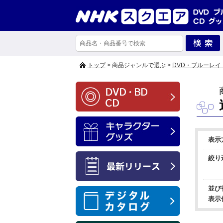
トップ
> 商品ジャンルで選ぶ >
DVD・ブルーレイ
表示
絞り
並び
表示