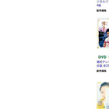
ジタルリ
4枚
販売価格
連続テレ
全版 全
販売価格