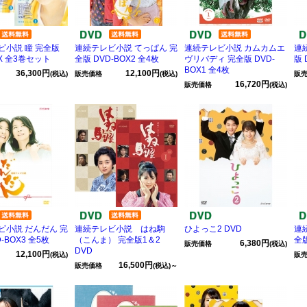
ビ小説 瞳 完全版
連続テレビ小説 てっぱん 完
連続テレビ小説 カムカムエ
連
OX 全3巻セット
全版 DVD-BOX2 全4枚
ヴリバディ 完全版 DVD-
版 
BOX1 全4枚
36,300円
12,100円
(税込)
販売価格
(税込)
販
16,720円
販売価格
(税込)
ビ小説 だんだん 完
連続テレビ小説 はね駒
ひよっこ2 DVD
連
-BOX3 全5枚
（こんま） 完全版1＆2
全版
6,380円
販売価格
(税込)
DVD
12,100円
(税込)
販
16,500円
販売価格
(税込)～