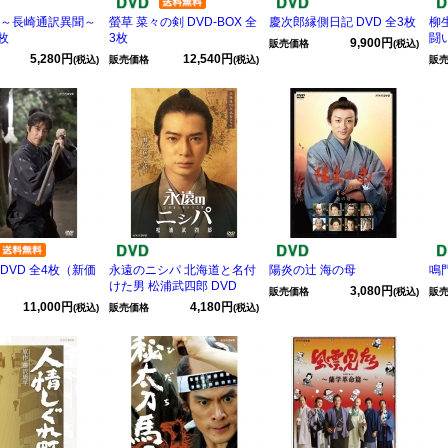
 ～長崎通訳異聞～
螢草 菜々の剣 DVD-BOX 全
慶次郎縁側日記 DVD 全3枚
柳
2枚
3枚
闘
9,900円
販売価格
(税込)
5,280円
12,540円
(税込)
販売価格
(税込)
販
DVD 全4枚（新価
永遠のニシパ 北海道と名付
陽炎の辻 海の母
鳴門
けた男 松浦武四郎 DVD
3,080円
販売価格
(税込)
販
11,000円
4,180円
(税込)
販売価格
(税込)