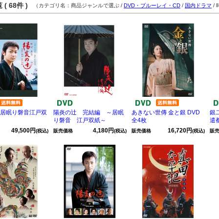
( 68件 )
（カテゴリ名：商品ジャンルで選ぶ /
DVD・ブルーレイ・CD
/
国内ドラマ
/
 居眠り磐音江戸双
陽炎の辻 完結編 ～居眠
あきない世傳 金と銀 DVD
銀二
り磐音 江戸双紙～
全4枚
遣
49,500円
4,180円
16,720円
(税込)
販売価格
(税込)
販売価格
(税込)
販