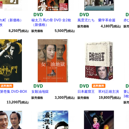
れ町（新価格）
秘太刀 馬の骨 DVD 全2枚
風雲児たち 蘭学革命篇
赤ひ
3枚
（新価格）
4,180円
販売価格
(税込)
販
8,250円
5,500円
(税込)
販売価格
(税込)
第壱集 DVD-BOX
女殺油地獄
日本巖窟王 草刈正雄主演
妻は
3枚
3,300円
19,800円
販売価格
(税込)
販売価格
(税込)
13,200円
(税込)
販