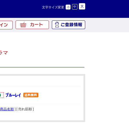
大
中
文字サイズ変更
小
ラマ
商品名順
] [ 売れ筋順 ]