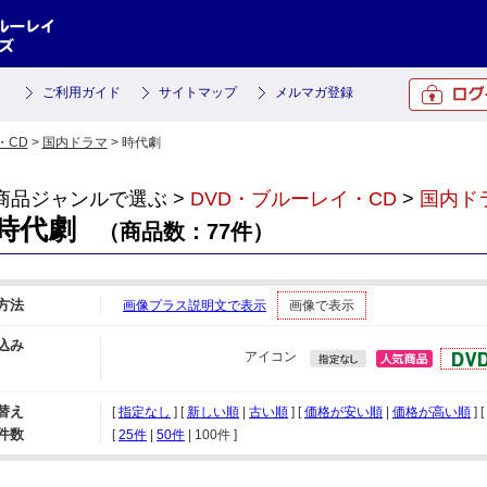
ご利用ガイド
サイトマップ
メルマガ登録
・CD
>
国内ドラマ
> 時代劇
商品ジャンルで選ぶ >
DVD・ブルーレイ・CD
>
国内ド
時代劇
（商品数：77件）
方法
画像プラス説明文で表示
画像で表示
込み
アイコン
替え
[
指定なし
] [
新しい順
|
古い順
] [
価格が安い順
|
価格が高い順
] [
件数
[ 
25件
 | 
50件
 | 
100件
 ]