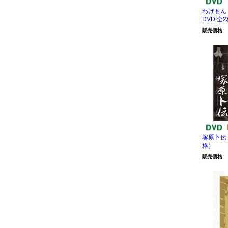
わげもん
DVD 全
販売価格
塚原卜伝 
格）
販売価格