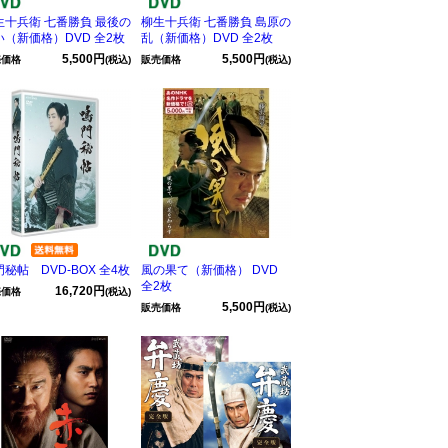
生十兵衛 七番勝負 最後の
柳生十兵衛 七番勝負 島原の
い（新価格）DVD 全2枚
乱（新価格）DVD 全2枚
5,500円
5,500円
売価格
(税込)
販売価格
(税込)
秘帖 DVD-BOX 全4枚
風の果て（新価格） DVD
全2枚
16,720円
売価格
(税込)
5,500円
販売価格
(税込)