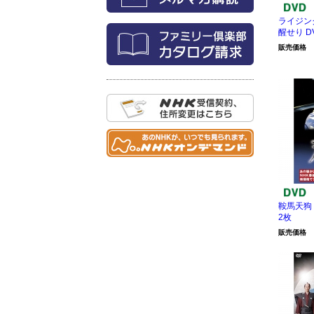
ライジン
醒せり D
販売価格
鞍馬天狗
2枚
販売価格