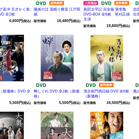
グ若冲 天才かく覚
陽炎の辻 居眠り磐音 江戸双
真田太平記 完全版 第壱集
忠
VD 全2枚
紙
DVD-BOX 全6枚 草刈正雄
出世
主演
6,600円
18,480円
(税込)
販売価格
(税込)
販
19,800円
販売価格
(税込)
（新価格）DVD 全
蝉しぐれ DVD 全2枚（新価
清左衛門残日録 DVD 全6枚
風の
格）
（新価格）
販
5,500円
5,500円
16,500円
(税込)
販売価格
(税込)
販売価格
(税込)