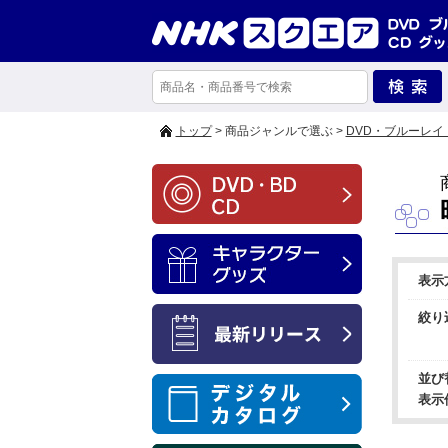
トップ
> 商品ジャンルで選ぶ >
DVD・ブルーレイ
表示
絞り
並び
表示