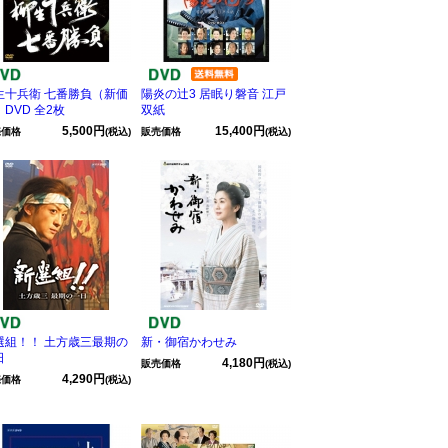
生十兵衛 七番勝負（新価
陽炎の辻3 居眠り磐音 江戸
DVD 全2枚
双紙
5,500円
15,400円
売価格
(税込)
販売価格
(税込)
選組！！ 土方歳三最期の
新・御宿かわせみ
日
4,180円
販売価格
(税込)
4,290円
売価格
(税込)