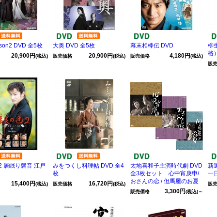
son2 DVD 全5枚
大奥 DVD 全5枚
幕末相棒伝 DVD
柳
格）
20,900円
20,900円
4,180円
(税込)
販売価格
(税込)
販売価格
(税込)
販
2 居眠り磐音 江戸
みをつくし料理帖 DVD 全4
太地喜和子主演時代劇 DVD
新
枚
全3枚セット 心中宵庚申/
一
おさんの恋 / 但馬屋のお夏
15,400円
16,720円
(税込)
販売価格
(税込)
販
3,300円
販売価格
(税込)～