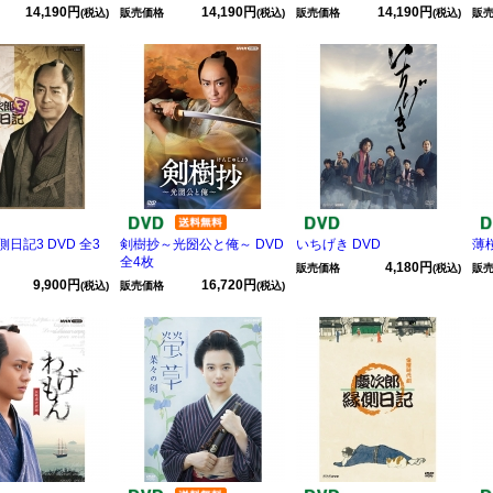
14,190円
14,190円
14,190円
(税込)
販売価格
(税込)
販売価格
(税込)
販
日記3 DVD 全3
剣樹抄～光圀公と俺～ DVD
いちげき DVD
薄桜
全4枚
4,180円
販売価格
(税込)
販
9,900円
16,720円
(税込)
販売価格
(税込)