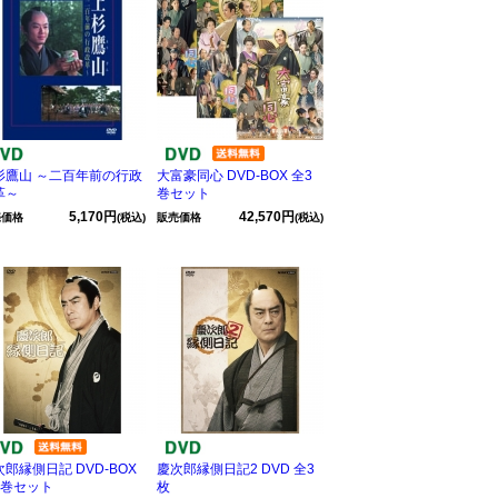
杉鷹山 ～二百年前の行政
大富豪同心 DVD-BOX 全3
革～
巻セット
5,170円
42,570円
売価格
(税込)
販売価格
(税込)
郎縁側日記 DVD-BOX
慶次郎縁側日記2 DVD 全3
3巻セット
枚