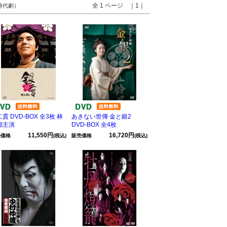
全 1 ページ ｜1｜
 時代劇）
貫 DVD-BOX 全3枚 林
あきない世傳 金と銀2
都主演
DVD-BOX 全4枚
11,550円
16,720円
売価格
(税込)
販売価格
(税込)