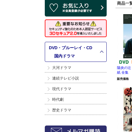
商品一覧 
DVD・ブルーレイ・CD
>
国内ドラマ
大河ドラマ
陽炎の辻
紙 全集
連続テレビ小説
販売価格
現代ドラマ
時代劇
歴史ドラマ