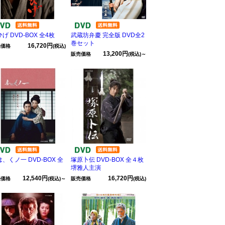
げ DVD-BOX 全4枚
武蔵坊弁慶 完全版 DVD全2
巻セット
16,720円
売価格
(税込)
13,200円
販売価格
(税込)～
、くノ一 DVD-BOX 全
塚原卜伝 DVD-BOX 全４枚
堺雅人主演
12,540円
16,720円
売価格
(税込)～
販売価格
(税込)