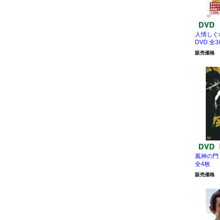
人情しぐ
DVD 全
販売価格
風神の門 
全4枚
販売価格