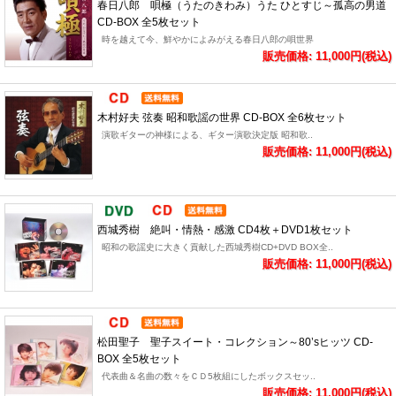
春日八郎 唄極（うたのきわみ）うた ひとすじ～孤高の男道
CD-BOX 全5枚セット
時を越えて今、鮮やかによみがえる春日八郎の唄世界
販売価格: 11,000円(税込)
木村好夫 弦奏 昭和歌謡の世界 CD-BOX 全6枚セット
演歌ギターの神様による、ギター演歌決定版 昭和歌..
販売価格: 11,000円(税込)
西城秀樹 絶叫・情熱・感激 CD4枚＋DVD1枚セット
昭和の歌謡史に大きく貢献した西城秀樹CD+DVD BOX全..
販売価格: 11,000円(税込)
松田聖子 聖子スイート・コレクション～80’sヒッツ CD-
BOX 全5枚セット
代表曲＆名曲の数々をＣＤ5枚組にしたボックスセッ..
販売価格: 11,000円(税込)