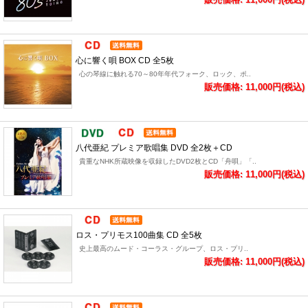
心に響く唄 BOX CD 全5枚
心の琴線に触れる70～80年年代フォーク、ロック、ポ..
販売価格: 11,000円(税込)
八代亜紀 プレミア歌唱集 DVD 全2枚＋CD
貴重なNHK所蔵映像を収録したDVD2枚とCD「舟唄」「..
販売価格: 11,000円(税込)
ロス・プリモス100曲集 CD 全5枚
史上最高のムード・コーラス・グループ、ロス・プリ..
販売価格: 11,000円(税込)