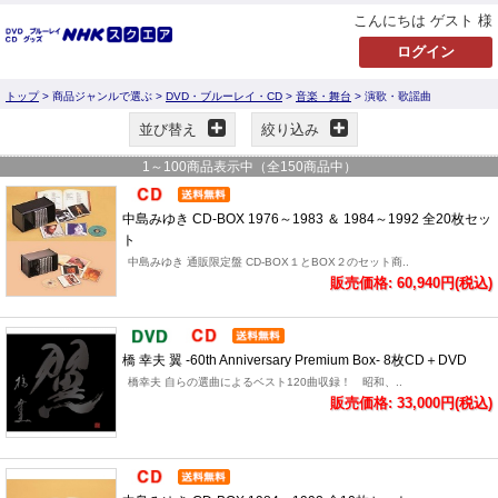
こんにちは ゲスト 様
トップ
> 商品ジャンルで選ぶ >
DVD・ブルーレイ・CD
>
音楽・舞台
> 演歌・歌謡曲
並び替え
絞り込み
1
～
100
商品表示中（全
150
商品中）
中島みゆき CD-BOX 1976～1983 ＆ 1984～1992 全20枚セッ
ト
中島みゆき 通販限定盤 CD-BOX１とBOX２のセット商..
販売価格: 60,940円(税込)
橋 幸夫 翼 -60th Anniversary Premium Box- 8枚CD＋DVD
橋幸夫 自らの選曲によるベスト120曲収録！ 昭和、..
販売価格: 33,000円(税込)