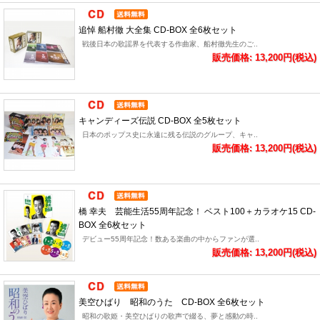
追悼 船村徹 大全集 CD-BOX 全6枚セット
戦後日本の歌謡界を代表する作曲家、船村徹先生のご..
販売価格: 13,200円(税込)
キャンディーズ伝説 CD-BOX 全5枚セット
日本のポップス史に永遠に残る伝説のグループ、キャ..
販売価格: 13,200円(税込)
橋 幸夫 芸能生活55周年記念！ ベスト100＋カラオケ15 CD-
BOX 全6枚セット
デビュー55周年記念！数ある楽曲の中からファンが選..
販売価格: 13,200円(税込)
美空ひばり 昭和のうた CD-BOX 全6枚セット
昭和の歌姫・美空ひばりの歌声で綴る、夢と感動の時..