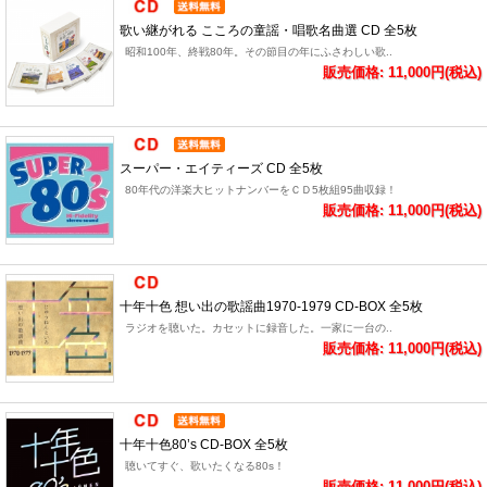
歌い継がれる こころの童謡・唱歌名曲選 CD 全5枚
昭和100年、終戦80年。その節目の年にふさわしい歌..
販売価格: 11,000円(税込)
スーパー・エイティーズ CD 全5枚
80年代の洋楽大ヒットナンバーをＣＤ5枚組95曲収録！
販売価格: 11,000円(税込)
十年十色 想い出の歌謡曲1970-1979 CD-BOX 全5枚
ラジオを聴いた。カセットに録音した。一家に一台の..
販売価格: 11,000円(税込)
十年十色80’s CD-BOX 全5枚
聴いてすぐ、歌いたくなる80s！
販売価格: 11,000円(税込)