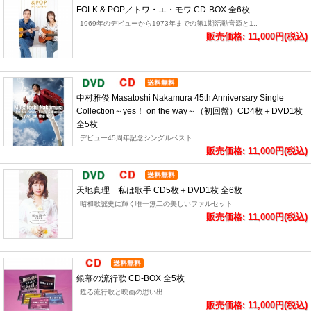
FOLK & POP／トワ・エ・モワ CD-BOX 全6枚
1969年のデビューから1973年までの第1期活動音源と1..
販売価格: 11,000円(税込)
中村雅俊 Masatoshi Nakamura 45th Anniversary Single
Collection～yes！ on the way～（初回盤）CD4枚＋DVD1枚
全5枚
デビュー45周年記念シングルベスト
販売価格: 11,000円(税込)
天地真理 私は歌手 CD5枚＋DVD1枚 全6枚
昭和歌謡史に輝く唯一無二の美しいファルセット
販売価格: 11,000円(税込)
銀幕の流行歌 CD-BOX 全5枚
甦る流行歌と映画の思い出
販売価格: 11,000円(税込)