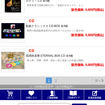
ロディ－ CD 全5枚
世界各地で演奏活動を行い「哀愁のギタリスト」とし..
販売価格: 8,800円(税込)
歌姫クラシックス CD-BOX 全4枚
昭和の歌謡曲黄金時代の女性ボーカルのヒット曲を90..
販売価格: 8,800円(税込)
琉球的哀華 ETERNAL BOX CD 全4枚
美ら島、沖縄・琉球。煌めく海と音楽への永遠の憧憬。
販売価格: 8,800円(税込)
1
2
次へ
1
～
100
商品表示中（全
150
商品中）