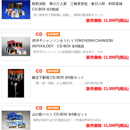
昭和演歌 華の三人衆 三橋美智也・春日八郎・村田英雄
CD-BOX 全5枚組
共に同年代で同時期に活躍し、昭和の歌謡界をリード..
販売価格: 11,000円(税込)
岸洋子シャンソンをうたう YOKO KISHI CHANSON
ANTHOLOGY CD-BOX 全6枚組
岸洋子のシャンソンの名歌唱の側面に光を当て、その..
販売価格: 11,000円(税込)
藤圭子劇場 CD-BOX 全6枚セット
「艶・怨・演歌」から構想5年、、、。1970年代の音..
販売価格: 11,000円(税込)
山の歌ベスト CD-BOX 全6枚セット
国民の祝日“山の日”制定記念！（平成28年8月11日よ..
販売価格: 11,000円(税込)