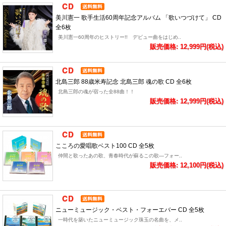
美川憲一 歌手生活60周年記念アルバム 「歌いつづけて」 CD
全6枚
美川憲一60周年のヒストリー!! デビュー曲をはじめ..
販売価格: 12,999円(税込)
北島三郎 88歳米寿記念 北島三郎 魂の歌 CD 全6枚
北島三郎の魂が宿った全88曲！！
販売価格: 12,999円(税込)
こころの愛唱歌ベスト100 CD 全5枚
仲間と歌ったあの歌、青春時代が蘇るこの歌―フォー..
販売価格: 12,100円(税込)
ニューミュージック・ベスト・フォーエバー CD 全5枚
一時代を築いたニューミュージック珠玉の名曲を、メ..