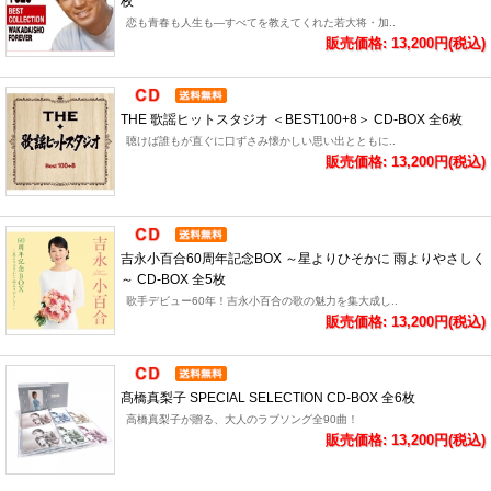
枚
恋も青春も人生も―すべてを教えてくれた若大将・加..
販売価格: 13,200円(税込)
THE 歌謡ヒットスタジオ ＜BEST100+8＞ CD-BOX 全6枚
聴けば誰もが直ぐに口ずさみ懐かしい思い出とともに..
販売価格: 13,200円(税込)
吉永小百合60周年記念BOX ～星よりひそかに 雨よりやさしく
～ CD-BOX 全5枚
歌手デビュー60年！吉永小百合の歌の魅力を集大成し..
販売価格: 13,200円(税込)
髙橋真梨子 SPECIAL SELECTION CD-BOX 全6枚
高橋真梨子が贈る、大人のラブソング全90曲！
販売価格: 13,200円(税込)