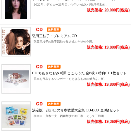
2022年、デビュー23年目。今年いっぱいで歌手活動を..
販売価格: 20,000円(税込)
弘田三枝子・プレミアム CD
弘田三枝子の歌手活動を集大成した追悼企画。
販売価格: 19,800円(税込)
CD ちあきなおみ 昭和こころうた 全8枚＋特典CD1枚セット
日本を代表するシンガー・ちあきなおみの魅力を、併..
販売価格: 19,800円(税込)
決定版 想い出の青春歌謡大全集 CD-BOX 全8枚セット
橋幸夫、舟木一夫、西郷輝彦の御三家。そして三田明..
販売価格: 19,360円(税込)