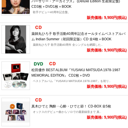
バーサリー・アーカイブス』 (Deluxe Edition 生産限定盤)
CD3枚＋DVD1枚＋BOOK
歌手デビュー40周年記念盤。
販売価格: 9,900円(税込)
薬師丸ひろ子 歌手活動40周年記念オールタイムベストアルバ
ム Indian Summer（初回限定版）CD 全4枚＋BOOK
薬師丸ひろ子 歌手活動40周年 全シングルを網羅した..
販売価格: 9,900円(税込)
松田優作 BEST ALBUM『YUSAKU MATSUDA 1978-1987
MEMORIAL EDITION』 CD2枚＋DVD
ベストアルバム「YUSAKU MATSUDA 1978-1987」を初リ..
販売価格: 9,900円(税込)
真木ひでと 陶酔・心酔・ひでと節！ CD-BOX 全5枚
オックスのデビュー曲からソロでの最新録音まで 真..
販売価格: 9,900円(税込)