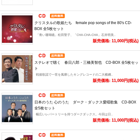
クリスタルの歌姫たち female pop songs of the 80's CD-
BOX 全5枚セット
「青い珊瑚礁」松田聖子、「CHA-CHA-CHA」石井明美..
販売価格: 11,000円(税込)
ステレオで聴く 春日八郎・三橋美智也 CD-BOX 全5枚セッ
ト
戦後歌謡で一世を風靡したキングレコードの二大横綱..
販売価格: 11,000円(税込)
日本のうた 心のうた ダーク・ダックス愛唱歌集 CD-BOX
全5枚セット
幅広いレパートリーを持つダークダックス。今回は日..
販売価格: 11,000円(税込)