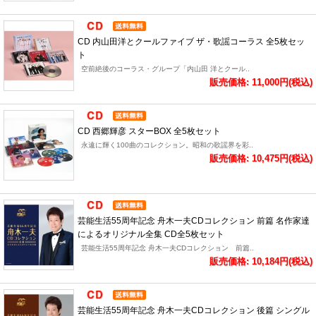
CD 内山田洋とクールファイブ ザ・歌謡コーラス 全5枚セッ
ト
空前絶後のコーラス・グループ「内山田 洋とクール..
販売価格: 11,000円(税込)
CD 西郷輝彦 スターBOX 全5枚セット
永遠に輝く100曲のコレクション。昭和の歌謡界を彩..
販売価格: 10,475円(税込)
芸能生活55周年記念 舟木一夫CDコレクション 前篇 名作家達
によるオリジナル全集 CD全5枚セット
芸能生活55周年記念 舟木一夫CDコレクション 前篇..
販売価格: 10,184円(税込)
芸能生活55周年記念 舟木一夫CDコレクション 後篇 シングル