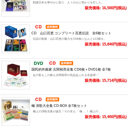
戦後日本を華やかに彩り、人々の心に明かりを灯した..
販売価格: 16,500円(税込)
CD 山口百恵 コンプリート百恵伝説 全6枚セット
伝説の歌姫・山口百恵の魅力をCD6枚になんと123曲を..
販売価格: 15,840円(税込)
国民的作曲家 古関裕而全集 CD6枚＋DVD1枚 全7枚
あの歌もこの曲も古関裕而の気品あふれる名旋律！
販売価格: 15,714円(税込)
極 演歌大全集 CD-BOX 全7枚セット
極上の演歌全集が誕生！その名も「 極 」！ 極上の..
販売価格: 15,400円(税込)