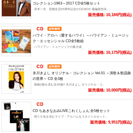
コレクション1963～2017 CD全5枚セット
舟木一夫 芸能生活55周年記念のCD-BOX 後編発売決..
販売価格: 10,184円(税込)
ハワイ・アロハ（愛するハワイ）～ハワイアン・ミュージッ
ク・エッセンシャル CD全5枚組
ハワイアン・ミュージックの集大成
販売価格: 10,175円(税込)
氷川きよし オリジナル・コレクション Vol.01 ～演歌＆歌謡曲
の世界～ CD 全3枚
新曲2曲を含む全30曲!! 氷川きよし オリジナル・コ..
販売価格: 10,000円(税込)
CD ちあきなおみLIVEこれくしょん 全5枚セット
初ＣＤ化を含むライブ・アルバムを３タイトルセット..
販売価格: 9,951円(税込)