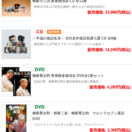
柳家小三治 新選独演会 CD 全12枚
昭和の大名人の至芸を継承し磨き上げた絶品の話芸が..
販売価格: 23,886円(税込)
～平成の落語名演～ 当代名作落語長講七選 CD 全8枚
落語通から入門者まですべての落語ファンにお勧め！..
販売価格: 14,245円(税込)
柳家喬太郎 寄席根多独演会 DVD全2巻セット
伝説の男、柳家喬太郎の爆笑独演会を遂に映像化！
販売価格: 6,285円(税込)
柳家喬太郎・林家二楽・柳家喬之助 ウルトラセブン落語
DVD
ウルトラファンならずとも楽しめる、ウルトラファン..
販売価格: 3,300円(税込)