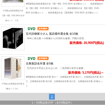
●関連商品/桂枝雀落語大全 【第一期】 DVD-BOX 全10枚セット 、桂枝雀落語大
全 【第二期】 DVD-BOX 全10枚セット 、桂枝雀落語大全 【第三期】 DVD-
※写真は桂枝雀落語大全
BOX 全10枚セット 、桂枝雀落語大全 【第四期】 DVD-BOX 全10枚セット
【第一期】 DVD-BOX 全10
枚セット です。
五代目柳家小さん 落語傑作選全集 全10枚
NHKに残る数々の映像から20演目を厳選。円熟の至芸..
販売価格: 20,900円(税込)
古典落語名作選 全5枚
五代目古今亭志ん生をはじめ、一流演者が名作を披露..
販売価格: 5,170円(税込)～
●関連商品/古典落語名作選 其の一、古典落語名作選 其の二、古典落語名作選 其の
三、古典落語名作選 其の四、古典落語名作選 其の五、古典落語名作選 全5枚セッ
※写真は古典落語名作選 全
ト
5枚セットです。
1
1
～
43
商品表示中（全
43
商品中）