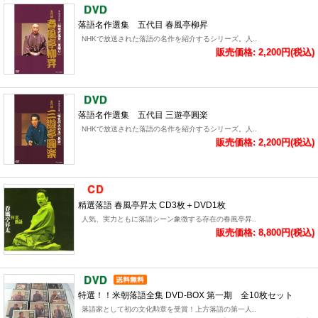
落語名作選集 五代目 春風亭柳昇
NHKで放送された落語の名作を紹介するシリーズ。人..
販売価格: 2,200円(税込)
落語名作選集 五代目 三遊亭圓楽
NHKで放送された落語の名作を紹介するシリーズ。人..
販売価格: 2,200円(税込)
精選落語 春風亭昇太 CD3枚＋DVD1枚
人気、実力ともに落語シーン象徴する存在の春風亭昇..
販売価格: 8,800円(税込)
特選！！米朝落語全集 DVD-BOX 第一期 全10枚セット
落語家として初の文化勲章を受賞！上方落語の第一人..