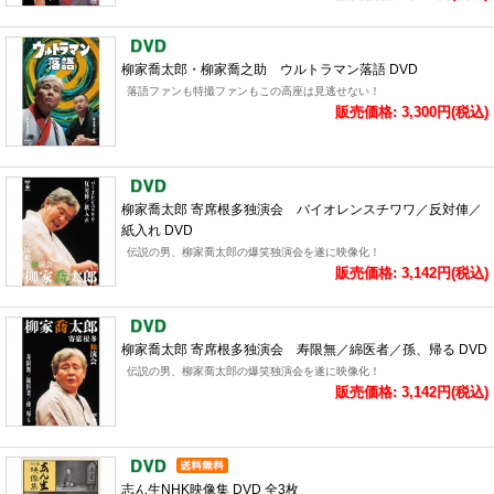
柳家喬太郎・柳家喬之助 ウルトラマン落語 DVD
落語ファンも特撮ファンもこの高座は見逃せない！
販売価格: 3,300円(税込)
柳家喬太郎 寄席根多独演会 バイオレンスチワワ／反対俥／
紙入れ DVD
伝説の男、柳家喬太郎の爆笑独演会を遂に映像化！
販売価格: 3,142円(税込)
柳家喬太郎 寄席根多独演会 寿限無／綿医者／孫、帰る DVD
伝説の男、柳家喬太郎の爆笑独演会を遂に映像化！
販売価格: 3,142円(税込)
志ん生NHK映像集 DVD 全3枚