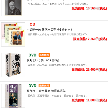
NHKに残る、名人・五代目 古今亭志ん生の貴重な映像..
販売価格: 10,560円(税込)
小沢昭一的 新宿末広亭 全3巻セット
連日満員札止めとなった新宿末廣亭での奇跡の夜がCD..
販売価格: 7,260円(税込)
歌丸という男 DVD 全8枚
落語界一の人気者・桂歌丸の魅力をより身近に堪能で..
販売価格: 26,400円(税込)
五代目 三遊亭圓楽 特選落語集
五代目 三遊亭圓楽 が魅せる、聴かせる、笑わせる..
販売価格: 11,000円(税込)