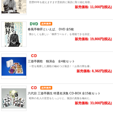
芸歴65年を超えますます意欲的に落語に取り組む桂歌..
販売価格: 11,000円(税込)
春風亭柳昇といえば、 DVD 全5枚
懐かしくも新しい「柳昇ワールド」を堪能できる決定..
販売価格: 19,800円(税込)
三遊亭圓歌 独演会 全4枚セット
一世を風靡した圓歌の極めつけ落語！！お茶の間を爆..
販売価格: 8,382円(税込)
六代目 三遊亭圓生 特選名演集 CD-BOX 全15枚セット
昭和の名人の至芸をたっぷりと。落語の真髄を極めた..
販売価格: 33,000円(税込)