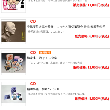
言わずと知れた、昭和の落語会を代表する大名人「五..
販売価格: 11,000円(税込)
春風亭昇太完全監修 にっかん飛切落語会 特撰 春風亭柳昇
柳昇落語の真骨頂、ここにあり！
販売価格: 6,809円(税込)
柳家小三治 まくら全集
「まくらの小三治」真骨頂、爆笑トークの集大成
販売価格: 11,000円(税込)
精選落語 柳家小三治 II
落語界を背負って立つ大看板！小三治ばなし第二集！
販売価格: 8,800円(税込)