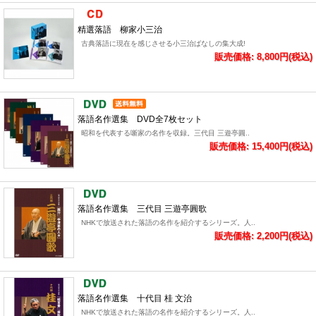
精選落語 柳家小三治
古典落語に現在を感じさせる小三治ばなしの集大成!
販売価格: 8,800円(税込)
落語名作選集 DVD全7枚セット
昭和を代表する噺家の名作を収録。三代目 三遊亭圓..
販売価格: 15,400円(税込)
落語名作選集 三代目 三遊亭圓歌
NHKで放送された落語の名作を紹介するシリーズ。人..
販売価格: 2,200円(税込)
落語名作選集 十代目 桂 文治
NHKで放送された落語の名作を紹介するシリーズ。人..