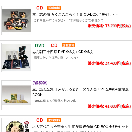
立川志の輔 らくごのごらく全集 CD-BOX 全6枚セット
これを聴かずに何を聴く。“志の輔らくご”の真髄がつ..
販売価格: 13,200円(税込)
志ん朝三十四席 DVD全8枚＋CD全5枚
高座に咲いた江戸の華、ふたたび
販売価格: 37,400円(税込)
立川談志全集 よみがえる若き日の名人芸 DVD全8枚＋愛蔵版
BOOK
NHKに残る名演映像を初DVD化！
販売価格: 41,800円(税込)
名人五代目古今亭志ん生 艶笑噺傑作選 CD-BOX 全7枚セット