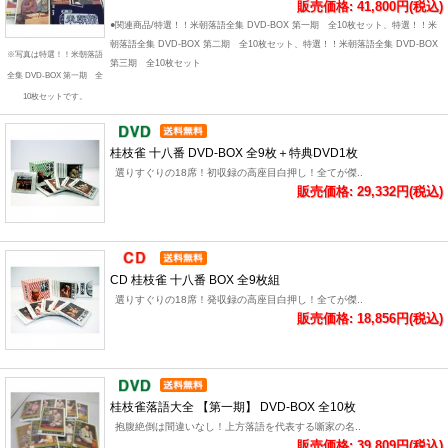
販売価格: 41,800円(税込)
●関連商品/特選！！米朝落語全集 DVD-BOX 第一期 全10枚セット、特選！！米
朝落語全集 DVD-BOX 第二期 全10枚セット、特選！！米朝落語全集 DVD-BOX
※写真は特選！！米朝落語
第三期 全10枚セット
全集 DVD-BOX 第一期 全
10枚セットです。
桂枝雀 十八番 DVD-BOX 全9枚＋特典DVD1枚
選りすぐりの18席！初収録の高座目白押し！全てが傑..
販売価格: 29,332円(税込)
CD 桂枝雀 十八番 BOX 全9枚組
選りすぐりの18席！発収録の高座目白押し！全てが傑..
販売価格: 18,856円(税込)
桂枝雀落語大全 【第一期】 DVD-BOX 全10枚
抱腹絶倒は間違いなし！上方落語を代表する噺家の名..
販売価格: 39,809円(税込)