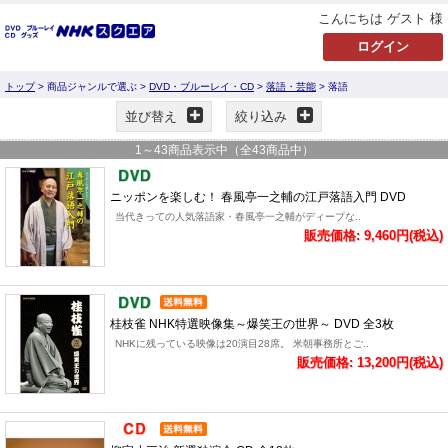
こんにちは ゲスト 様
トップ
> 商品ジャンルで選ぶ >
DVD・ブルーレイ・CD
>
落語・芸能
> 落語
並び替え
絞り込み
1
～
43
商品表示中（全
43
商品中）
ニッポンを楽しむ！ 春風亭一之輔の江戸落語入門 DVD
当代きっての人気落語家・春風亭一之輔がディープな..
販売価格: 9,460円(税込)
桂枝雀 NHK特選映像集～爆笑王の世界～ DVD 全3枚
NHKに残っている映像は20演目28席。 米朝事務所とご..
販売価格: 13,200円(税込)