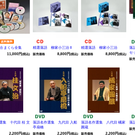
治 まくら全集
精選落語 柳家小三治 II
精選落語 柳家小三治
落
セ
11,000円
8,800円
8,800円
(税込)
販売価格
(税込)
販売価格
(税込)
販
選集 十代目 桂 文
落語名作選集 九代目 入船
落語名作選集 八代目 橘家
落
亭扇橋
圓蔵
販
2,200円
2,200円
2,200円
(税込)
販売価格
(税込)
販売価格
(税込)