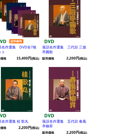
語名作選集 DVD全7枚
落語名作選集 三代目 三遊
ット
亭圓歌
15,400円
2,200円
売価格
(税込)
販売価格
(税込)
語名作選集 桂 歌丸
落語名作選集 五代目 春風
亭柳昇
2,200円
売価格
(税込)
2,200円
販売価格
(税込)