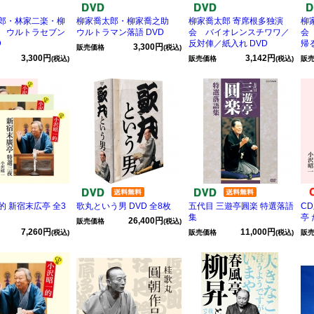
郎・林家二楽・柳
柳家喬太郎・柳家喬之助
柳家喬太郎 寄席根多独演
柳
 ウルトラセブン
ウルトラマン落語 DVD
会 バイオレンスチワワ／
会
D
反対俥／紙入れ DVD
帰る
3,300円
販売価格
(税込)
3,300円
3,142円
(税込)
販売価格
(税込)
販
的 新宿末広亭 全3
歌丸という男 DVD 全8枚
五代目 三遊亭圓楽 特選落語
C
集
亭
26,400円
販売価格
(税込)
7,260円
11,000円
(税込)
販売価格
(税込)
販