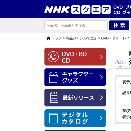
トップ
> 商品ジャンルで選ぶ >
DVD・ブルーレイ
表示
絞り
並び
表示