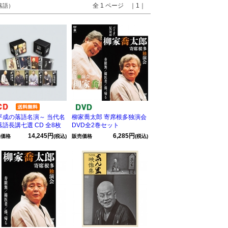
全 1 ページ ｜1｜
 落語）
平成の落語名演～ 当代名
柳家喬太郎 寄席根多独演会
落語長講七選 CD 全8枚
DVD全2巻セット
14,245円
6,285円
売価格
(税込)
販売価格
(税込)