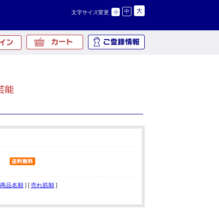
大
中
文字サイズ変更
小
芸能
商品名順
] [
売れ筋順
]