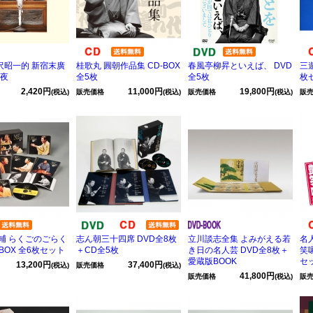
小沢昭一的 新宿末廣
桂歌丸 圓朝作品集 CD-BOX
春風亭柳昇といえば、 DVD
三
三夜
全5枚
全5枚
枚
2,420円
11,000円
19,800円
(税込)
販売価格
(税込)
販売価格
(税込)
販
輔 らくごのごらく
志ん朝三十四席 DVD全8枚
立川談志全集 よみがえる若
名
-BOX 全6枚セット
＋CD全5枚
き日の名人芸 DVD全8枚＋
笑噺
愛蔵版BOOK
セ
13,200円
37,400円
(税込)
販売価格
(税込)
41,800円
販売価格
(税込)
販