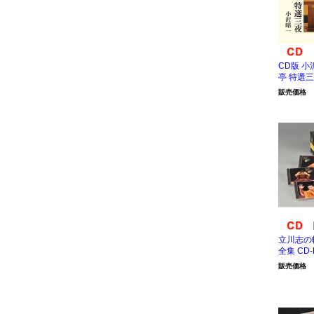
CD版 
亭 特選
販売価格
立川志の
全集 CD
販売価格