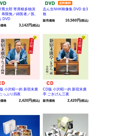
家喬太郎 寄席根多独演
志ん生NHK映像集 DVD 全3
 寿限無／綿医者／孫、
枚
 DVD
10,560円
販売価格
(税込)
3,142円
売価格
(税込)
D版 小沢昭一的 新宿末廣
CD版 小沢昭一的 新宿末廣
 たっぷり四夜
亭 ごきげん三夜
2,420円
2,420円
売価格
(税込)
販売価格
(税込)