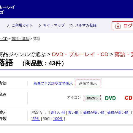
ご利用ガイド
サイトマップ
メルマガ登録
・CD
>
落語・芸能
> 落語
商品ジャンルで選ぶ >
DVD・ブルーレイ・CD
>
落語・
落語
（商品数：43件）
方法
画像プラス説明文で表示
画像で表示
込み
アイコン
替え
[ 指定なし ] [
新しい順
|
古い順
] [
価格が安い順
|
価格が高い順
] [
件数
[ 
25件
 | 
50件
 | 
100件
 ]