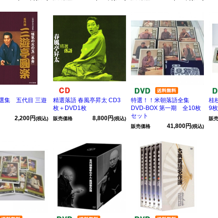
選集 五代目 三遊
精選落語 春風亭昇太 CD3
特選！！米朝落語全集
桂枝
枚＋DVD1枚
DVD-BOX 第一期 全10枚
9
セット
2,200円
8,800円
(税込)
販売価格
(税込)
販
41,800円
販売価格
(税込)