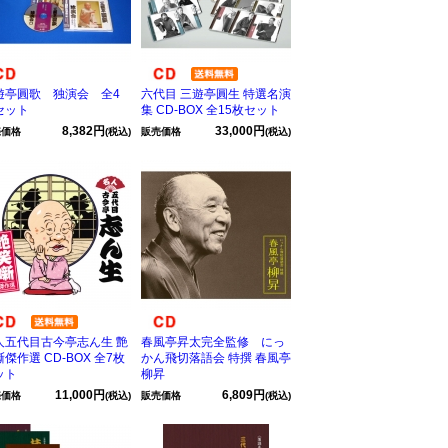
遊亭圓歌 独演会 全4
六代目 三遊亭圓生 特選名演
セット
集 CD-BOX 全15枚セット
8,382円
33,000円
売価格
(税込)
販売価格
(税込)
人五代目古今亭志ん生 艶
春風亭昇太完全監修 にっ
傑作選 CD-BOX 全7枚
かん飛切落語会 特撰 春風亭
ット
柳昇
11,000円
6,809円
売価格
(税込)
販売価格
(税込)