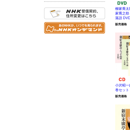
柳家喬太
家喬之助
落語 DV
販売価格
小沢昭一
巻セット
販売価格