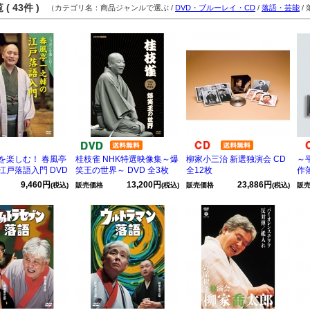
( 43件 )
（カテゴリ名：商品ジャンルで選ぶ /
DVD・ブルーレイ・CD
/
落語・芸能
/
を楽しむ！ 春風亭
桂枝雀 NHK特選映像集～爆
柳家小三治 新選独演会 CD
～
江戸落語入門 DVD
笑王の世界～ DVD 全3枚
全12枚
作
9,460円
13,200円
23,886円
(税込)
販売価格
(税込)
販売価格
(税込)
販