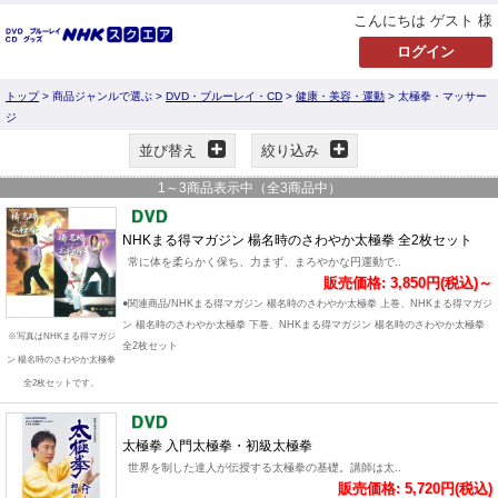
こんにちは ゲスト 様
トップ
> 商品ジャンルで選ぶ >
DVD・ブルーレイ・CD
>
健康・美容・運動
> 太極拳・マッサー
ジ
並び替え
絞り込み
1
～
3
商品表示中（全
3
商品中）
NHKまる得マガジン 楊名時のさわやか太極拳 全2枚セット
常に体を柔らかく保ち、力まず、まろやかな円運動で..
販売価格: 3,850円(税込)～
●関連商品/NHKまる得マガジン 楊名時のさわやか太極拳 上巻、NHKまる得マガジ
ン 楊名時のさわやか太極拳 下巻、NHKまる得マガジン 楊名時のさわやか太極拳
※写真はNHKまる得マガジ
全2枚セット
ン 楊名時のさわやか太極拳
全2枚セットです。
太極拳 入門太極拳・初級太極拳
世界を制した達人が伝授する太極拳の基礎。講師は太..
販売価格: 5,720円(税込)