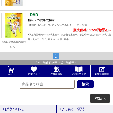
楊名時の健康太極拳
体内に流れる目には見えないエネルギー「気」を養っ..
販売価格: 3,520円(税込)～
●関連商品/楊名時の気功太極拳1 気を養う太極拳、楊名時の気功太極拳2 気功八段
錦・気功二十四式、楊名時の健康太極拳
※写真は楊名時の健康太極
拳です。
1
1
～
3
商品表示中（全
3
商品中）
PC版へ
>お問い合わせ
>よくあるご質問