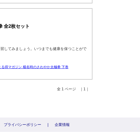
 全2枚セット
練習してみましょう。いつまでも健康を保つことがで
まる得マガジン 楊名時のさわやか太極拳 下巻
全 1 ページ ｜1｜
プライバシーポリシー
|
企業情報