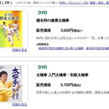
( 3件 )
（カテゴリ名：商品ジャンルで選ぶ /
DVD・ブルーレイ・CD
/
健康・美容・運
楊名時の健康太極拳
販売価格
3,520円
(税込)～
体内に流れる目には見えないエネルギー「気」を養っ
●関連商品
楊名時の気功太極拳1 気を養う太極拳
楊名時の気功太極拳
詳細を見る
太極拳 入門太極拳・初級太極拳
販売価格
5,720円
(税込)
世界を制した達人が伝授する太極拳の基礎。講師は太
詳細を見る