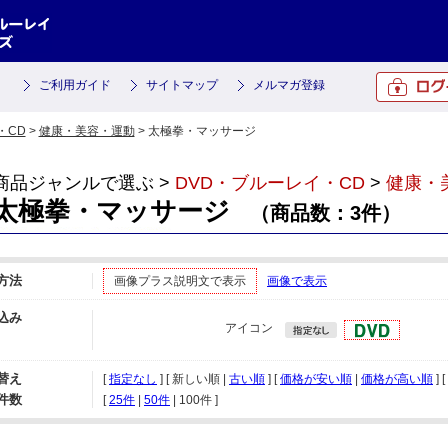
ご利用ガイド
サイトマップ
メルマガ登録
・CD
>
健康・美容・運動
> 太極拳・マッサージ
商品ジャンルで選ぶ >
DVD・ブルーレイ・CD
>
健康・
太極拳・マッサージ
（商品数：3件）
方法
画像プラス説明文で表示
画像で表示
込み
アイコン
替え
[
指定なし
] [ 新しい順 |
古い順
] [
価格が安い順
|
価格が高い順
] [
件数
[ 
25件
 | 
50件
 | 
100件
 ]