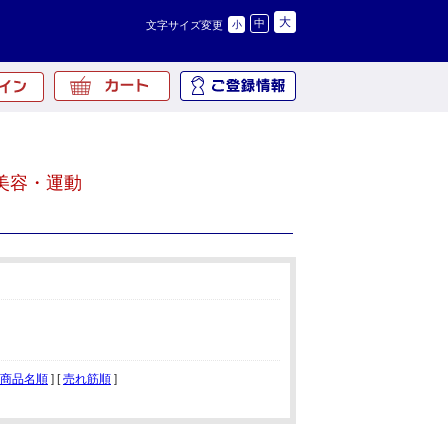
大
中
文字サイズ変更
小
美容・運動
商品名順
] [
売れ筋順
]