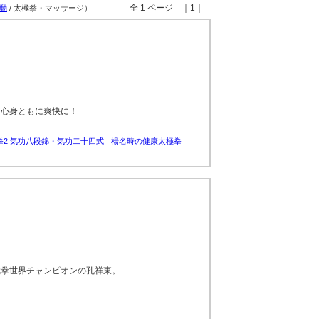
全 1 ページ ｜1｜
動
/ 太極拳・マッサージ）
て心身ともに爽快に！
2 気功八段錦・気功二十四式
楊名時の健康太極拳
極拳世界チャンピオンの孔祥東。