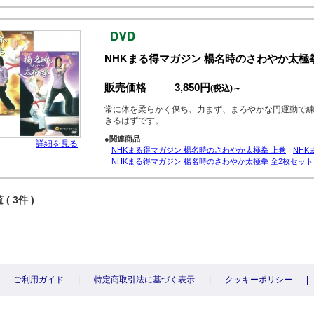
NHKまる得マガジン 楊名時のさわやか太極拳
販売価格
3,850円
(税込)～
常に体を柔らかく保ち、力まず、まろやかな円運動で
きるはずです。
●関連商品
詳細を見る
NHKまる得マガジン 楊名時のさわやか太極拳 上巻
NHK
NHKまる得マガジン 楊名時のさわやか太極拳 全2枚セット
( 3件 )
ご利用ガイド
|
特定商取引法に基づく表示
|
クッキーポリシー
|