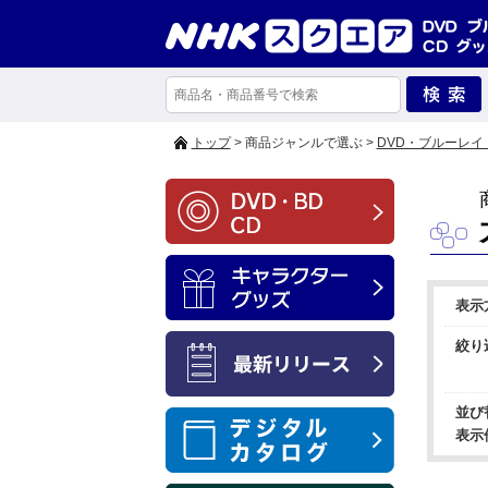
トップ
> 商品ジャンルで選ぶ >
DVD・ブルーレイ
表示
絞り
並び
表示