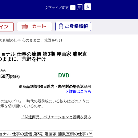
大
中
文字サイズ変更
小
 浦沢直樹の仕事 心のままに、荒野を行け
ョナル 仕事の流儀 第3期 漫画家 浦沢直
のままに、荒野を行け
4AA
850円
(税込)
※商品到着後8日以内・未開封の場合返品可
＞詳細はこちら
その道のプロ」…時代の最前線にいる彼らはどのように
仕事を切り開いているのか。
「関連商品」バリエーションと説明を見る