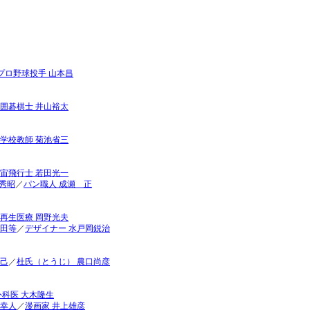
プロ野球投手 山本昌
囲碁棋士 井山裕太
学校教師 菊池省三
宙飛行士 若田光一
秀昭
／
パン職人 成瀬 正
再生医療 岡野光夫
古田等
／
デザイナー 水戸岡鋭治
泰己
／
杜氏（とうじ） 農口尚彦
外科医 大木隆生
本幸人
／
漫画家 井上雄彦