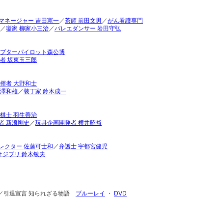
マネージャー 吉田憲一
／
茶師 前田文男
／
がん看護専門
／
噺家 柳家小三治
／
バレエダンサー 岩田守弘
プターパイロット森公博
者 坂東玉三郎
揮者 大野和士
藤澤和雄
／
装丁家 鈴木成一
棋士 羽生善治
者 新浪剛史
／
玩具企画開発者 横井昭裕
レクター 佐藤可士和
／
弁護士 宇都宮健児
オジブリ 鈴木敏夫
記録／引退宣言 知られざる物語
ブルーレイ
・
DVD