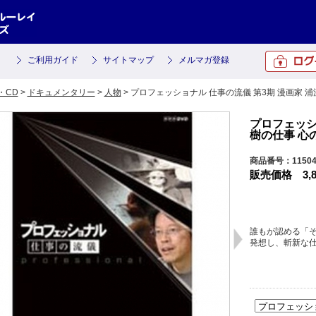
ご利用ガイド
サイトマップ
メルマガ登録
・CD
>
ドキュメンタリー
>
人物
> プロフェッショナル 仕事の流儀 第3期 漫画家
プロフェッシ
樹の仕事 心
商品番号：1150
販売価格
3,
誰もが認める「
発想し、斬新な