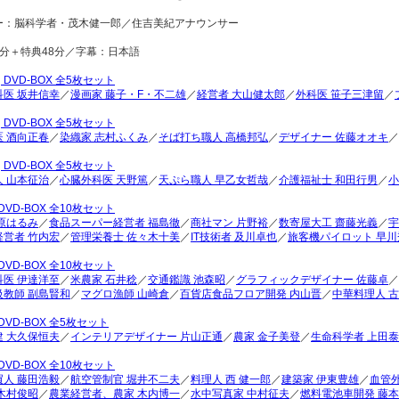
ー：脳科学者・茂木健一郎／住吉美紀アナウンサー
3分＋特典48分／字幕：日本語
期
DVD-BOX 全5枚セット
医 坂井信幸
／
漫画家 藤子・F・不二雄
／
経営者 大山健太郎
／
外科医 笹子三津留
／
期
DVD-BOX 全5枚セット
 酒向正春
／
染織家 志村ふくみ
／
そば打ち職人 高橋邦弘
／
デザイナー 佐藤オオキ
／
期
DVD-BOX 全5枚セット
 山本征治
／
心臓外科医 天野篤
／
天ぷら職人 早乙女哲哉
／
介護福祉士 和田行男
／
小
DVD-BOX 全10枚セット
原はるみ
／
食品スーパー経営者 福島徹
／
商社マン 片野裕
／
数寄屋大工 齋藤光義
／
宇
経営者 竹内宏
／
管理栄養士 佐々木十美
／
IT技術者 及川卓也
／
旅客機パイロット 早川
DVD-BOX 全10枚セット
医 伊達洋至
／
米農家 石井稔
／
交通鑑識 池森昭
／
グラフィックデザイナー 佐藤卓
／
級教師 副島賢和
／
マグロ漁師 山崎倉
／
百貨店食品フロア開発 内山晋
／
中華料理人 
DVD-BOX 全5枚セット
 大久保恒夫
／
インテリアデザイナー 片山正通
／
農家 金子美登
／
生命科学者 上田
DVD-BOX 全10枚セット
人 藤田浩毅
／
航空管制官 堀井不二夫
／
料理人 西 健一郎
／
建築家 伊東豊雄
／
血管
木村俊昭
／
農業経営者、農家 木内博一
／
水中写真家 中村征夫
／
燃料電池車開発 藤