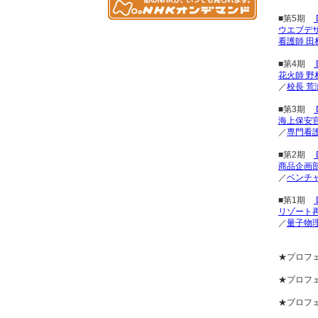
■第5期
ウエブデ
看護師 田
■第4期
花火師 野
／
校長 荒
■第3期
海上保安官
／
専門看
■第2期
商品企画部
／
ベンチ
■第1期
リゾート
／
量子物
★プロフ
★プロフェ
★プロフ