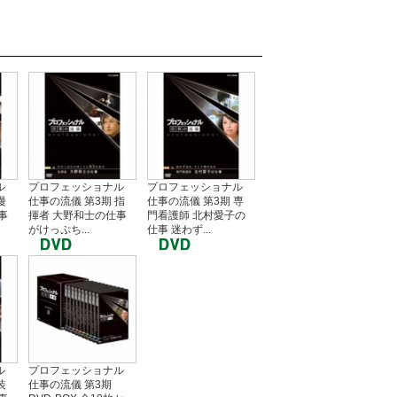
ル
プロフェッショナル
プロフェッショナル
漫
仕事の流儀 第3期 指
仕事の流儀 第3期 専
事
揮者 大野和士の仕事
門看護師 北村愛子の
がけっぷち...
仕事 迷わず...
ル
プロフェッショナル
装
仕事の流儀 第3期