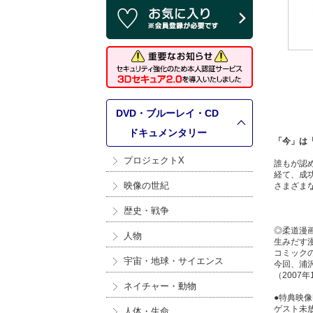
DVD・ブルーレイ・CD
>
ドキュメンタリー
「今」は
プロジェクトX
誰もが認
経て、成
映像の世紀
さまざま
歴史・戦争
◎柔道漫画
人物
生みだす
コミック
宇宙・地球・サイエンス
今回、浦
（2007
ネイチャー・動物
●特典映
ゲスト未
人体・生命