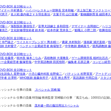
DVD-BOX 全10枚セット
ザイナー 中村勇吾
／
ハイパーレスキュー部隊長 宮本和敏
／
洋上加工船 ファクトリー
村恵子
／
名人戦 森内俊之ＶＳ羽生善治
／
京菓子司 山口富藏
／
動物園飼育員 細田孝久
DVD-BOX 全10枚セット
村陽一
／
海獣医師 勝俣悦子
／
盲導犬訓練士 多和田悟
／
デザイナー 吉岡徳仁
／
ヘリコ
瀬克己
／
文化財修理技術者 鈴木裕
／
絵本作家 荒井良二
／
鮨職人 小野二郎
／
歌舞伎役
DVD-BOX 全10枚セット
 寺門嘉之
／
ウイスキーブレンダー 輿水精一
／
農家 木村秋則
／
漫画家 浦沢直樹
／
指
護師 北村愛子
／
ベンチャー企業経営者 南場智子
／
中学教師 鹿嶋真弓
／
競馬調教師 
DVD-BOX 全10枚セット
長 佐藤章
／
樹木医 塚本こなみ
／
高校教師 大瀧雅良
／
ゲーム開発部長 植村比呂志
／
ャー企業経営者 飯塚哲哉
／
中学英語教師 田尻悟郎
／
編集者 石原正康
／
コンビニ経営
DVD-BOX 全10枚セット
再生請負人 星野佳路
／
小児心臓外科医 佐野俊二
／
パティシエ 杉野英実
／
アートディ
理学者 古澤明
／
WHO医師 進藤奈邦子
／
左官 挾土秀平
／
英語講師 竹岡広信
／
スタジ
ェッショナル 仕事の流儀
スペシャル 宮崎 駿
ッショナル 仕事の流儀 特別編 映画監督 宮崎駿の仕事 「風立ちぬ」1000日の
ェッショナル 仕事の流儀
茂木健一郎の脳活用法スペシャル