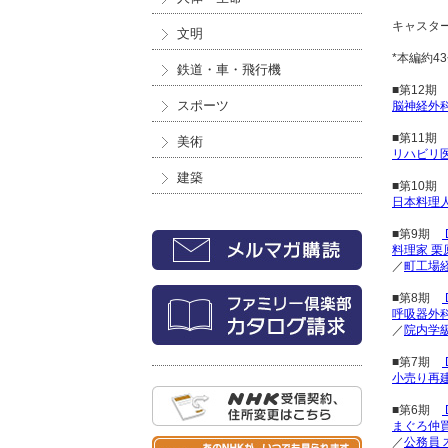
キャスタ
文明
*本編約4
鉄道・車・飛行機
■第12
スポーツ
脳神経外科
■第11
美術
リハビリ医
建築
■第10
日本料理人
■第9期
料理家 栗
／
町工場
■第8期
呼吸器外科
／
院内学
■第7期
小売り再建
■第6期
まぐろ仲買
／
公務員 