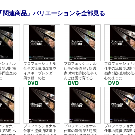
「関連商品」バリエーションを全部見る
ッショナル
プロフェッショナル
プロフェッショナル
プロフェッショナ
 第3期 海
仕事の流儀 第3期 ウ
仕事の流儀 第3期 農
仕事の流儀 第3期 
寺門嘉之の
イスキーブレンダー
家 木村秋則の仕事 り
画家 浦沢直樹の仕
..
輿水精一の仕...
んごは愛で育てる
心のままに...
ッショナル
プロフェッショナル
プロフェッショナル
プロフェッショナ
 第3期 ベ
仕事の流儀 第3期 中
仕事の流儀 第3期 競
仕事の流儀 第3期 