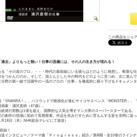
この商品をシェ
「過去」よりもっと熱い！仕事の流儀には、その人の生き方が現れる！
める「その道のプロ」・・・時代の最前線にいる彼らはどのように発想し、斬新な仕
功をつかんだのか。そして、混とんとした今の時代をどのように見つめ、次に進んで
な分野の第一線で活躍中の一流のプロの「仕事」を徹底的に掘り下げるドキュメンタ
「YAWARA！」、ハリウッドで映画化が進むサイコサスペンス「MONSTER」、
漫画家・浦沢直樹（47歳）。
の総発行部数は1億を超え、国際的な人気を博すマンガ界のスーパースターである。
沢の創作の現場に初めて長期密着。作品を生みだすために苦もんする姿を克明に追っ
年1月18日（木）NHK総合テレビにて放送）
像収録！
放送インタビュー／テーマ曲「Ｐｒｏｇｒｅｓｓ」紹介／第III期・全10巻のライン