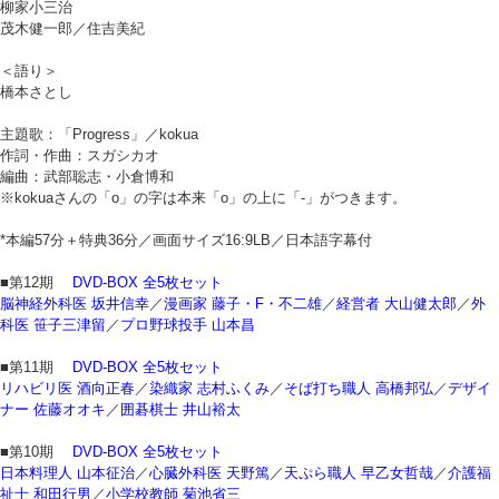
柳家小三治
茂木健一郎／住吉美紀
＜語り＞
橋本さとし
主題歌：「Progress」／kokua
作詞・作曲：スガシカオ
編曲：武部聡志・小倉博和
※kokuaさんの「o」の字は本来「o」の上に「-」がつきます。
*本編57分＋特典36分／画面サイズ16:9LB／日本語字幕付
■第12期
DVD-BOX 全5枚セット
脳神経外科医 坂井信幸
／
漫画家 藤子・F・不二雄
／
経営者 大山健太郎
／
外
科医 笹子三津留
／
プロ野球投手 山本昌
■第11期
DVD-BOX 全5枚セット
リハビリ医 酒向正春
／
染織家 志村ふくみ
／
そば打ち職人 高橋邦弘
／
デザイ
ナー 佐藤オオキ
／
囲碁棋士 井山裕太
■第10期
DVD-BOX 全5枚セット
日本料理人 山本征治
／
心臓外科医 天野篤
／
天ぷら職人 早乙女哲哉
／
介護福
祉士 和田行男
／
小学校教師 菊池省三