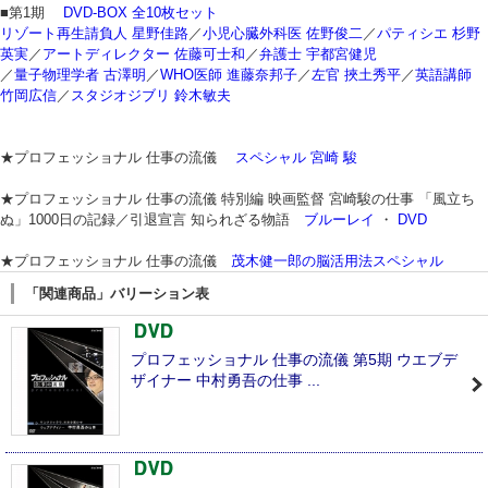
■第1期
DVD-BOX 全10枚セット
リゾート再生請負人 星野佳路
／
小児心臓外科医 佐野俊二
／
パティシエ 杉野
英実
／
アートディレクター 佐藤可士和
／
弁護士 宇都宮健児
／
量子物理学者 古澤明
／
WHO医師 進藤奈邦子
／
左官 挾土秀平
／
英語講師
竹岡広信
／
スタジオジブリ 鈴木敏夫
★プロフェッショナル 仕事の流儀
スペシャル 宮崎 駿
★プロフェッショナル 仕事の流儀 特別編 映画監督 宮崎駿の仕事 「風立ち
ぬ」1000日の記録／引退宣言 知られざる物語
ブルーレイ
・
DVD
★プロフェッショナル 仕事の流儀
茂木健一郎の脳活用法スペシャル
「関連商品」バリーション表
プロフェッショナル 仕事の流儀 第5期 ウエブデ
ザイナー 中村勇吾の仕事 ...