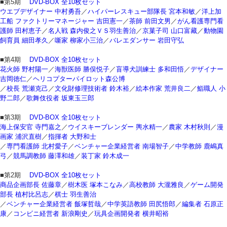
■第5期
DVD-BOX 全10枚セット
ウエブデザイナー 中村勇吾
／
ハイパーレスキュー部隊長 宮本和敏
／
洋上加
工船 ファクトリーマネージャー 吉田憲一
／
茶師 前田文男
／
がん看護専門看
護師 田村恵子
／
名人戦 森内俊之ＶＳ羽生善治
／
京菓子司 山口富藏
／
動物園
飼育員 細田孝久
／
噺家 柳家小三治
／
バレエダンサー 岩田守弘
■第4期
DVD-BOX 全10枚セット
花火師 野村陽一
／
海獣医師 勝俣悦子
／
盲導犬訓練士 多和田悟
／
デザイナー
吉岡徳仁
／
ヘリコプターパイロット森公博
／
校長 荒瀬克己
／
文化財修理技術者 鈴木裕
／
絵本作家 荒井良二
／
鮨職人 小
野二郎
／
歌舞伎役者 坂東玉三郎
■第3期
DVD-BOX 全10枚セット
海上保安官 寺門嘉之
／
ウイスキーブレンダー 輿水精一
／
農家 木村秋則
／
漫
画家 浦沢直樹
／
指揮者 大野和士
／
専門看護師 北村愛子
／
ベンチャー企業経営者 南場智子
／
中学教師 鹿嶋真
弓
／
競馬調教師 藤澤和雄
／
装丁家 鈴木成一
■第2期
DVD-BOX 全10枚セット
商品企画部長 佐藤章
／
樹木医 塚本こなみ
／
高校教師 大瀧雅良
／
ゲーム開発
部長 植村比呂志
／
棋士 羽生善治
／
ベンチャー企業経営者 飯塚哲哉
／
中学英語教師 田尻悟郎
／
編集者 石原正
康
／
コンビニ経営者 新浪剛史
／
玩具企画開発者 横井昭裕