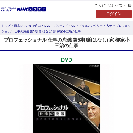
こんにちは ゲスト 様
トップ
>
商品ジャンルで選ぶ
>
DVD・ブルーレイ・CD
>
ドキュメンタリー
>
人物
> プロフェッ
ショナル 仕事の流儀 第5期 噺(はなし) 家 柳家小三治の仕事
プロフェッショナル 仕事の流儀 第5期 噺(はなし) 家 柳家小
三治の仕事