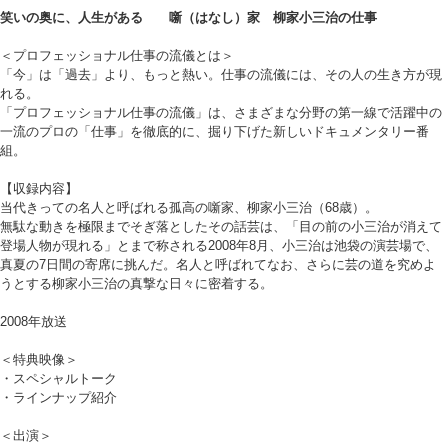
笑いの奥に、人生がある 噺（はなし）家 柳家小三治の仕事
＜プロフェッショナル仕事の流儀とは＞
「今」は「過去」より、もっと熱い。仕事の流儀には、その人の生き方が現
れる。
「プロフェッショナル仕事の流儀」は、さまざまな分野の第一線で活躍中の
一流のプロの「仕事」を徹底的に、掘り下げた新しいドキュメンタリー番
組。
【収録内容】
当代きっての名人と呼ばれる孤高の噺家、柳家小三治（68歳）。
無駄な動きを極限までそぎ落としたその話芸は、「目の前の小三治が消えて
登場人物が現れる」とまで称される2008年8月、小三治は池袋の演芸場で、
真夏の7日間の寄席に挑んだ。名人と呼ばれてなお、さらに芸の道を究めよ
うとする柳家小三治の真撃な日々に密着する。
2008年放送
＜特典映像＞
・スペシャルトーク
・ラインナップ紹介
＜出演＞