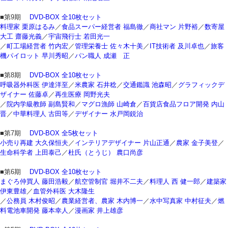
■第9期
DVD-BOX 全10枚セット
料理家 栗原はるみ
／
食品スーパー経営者 福島徹
／
商社マン 片野裕
／
数寄屋
大工 齋藤光義
／
宇宙飛行士 若田光一
／
町工場経営者 竹内宏
／
管理栄養士 佐々木十美
／
IT技術者 及川卓也
／
旅客
機パイロット 早川秀昭
／
パン職人 成瀬 正
■第8期
DVD-BOX 全10枚セット
呼吸器外科医 伊達洋至
／
米農家 石井稔
／
交通鑑識 池森昭
／
グラフィックデ
ザイナー 佐藤卓
／
再生医療 岡野光夫
／
院内学級教師 副島賢和
／
マグロ漁師 山崎倉
／
百貨店食品フロア開発 内山
晋
／
中華料理人 古田等
／
デザイナー 水戸岡鋭治
■第7期
DVD-BOX 全5枚セット
小売り再建 大久保恒夫
／
インテリアデザイナー 片山正通
／
農家 金子美登
／
生命科学者 上田泰己
／
杜氏（とうじ） 農口尚彦
■第6期
DVD-BOX 全10枚セット
まぐろ仲買人 藤田浩毅
／
航空管制官 堀井不二夫
／
料理人 西 健一郎
／
建築家
伊東豊雄
／
血管外科医 大木隆生
／
公務員 木村俊昭
／
農業経営者、農家 木内博一
／
水中写真家 中村征夫
／
燃
料電池車開発 藤本幸人
／
漫画家 井上雄彦