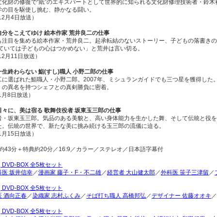
文化財の修復で“紙”のエキスパートとして世界的に知られる文化財修理技術者・鈴
学の目を駆使し挑む、静かなる闘い。
年12月4日放送）
自分をこえてゆけ 絵本作家 荒井良二の仕事
も注目を集める絵本作家・荒井良二。起承転結のないストーリー、子どもの落書きのよ
いていては子どもの心はつかめない」と荒井は言い切る。
12月11日放送）
生終わらない 鮨(すし)職人 小野二郎の仕事
工に選ばれた鮨職人・小野二郎。2007年、ミシュランガイドでも三つ星を獲得した
」の異名を持つシェフとの真剣勝負に密着。
年1月8日放送）
日々に、美は宿る 歌舞伎役者 坂東玉三郎の仕事
者・坂東玉三郎。気品のある美貌と、高い身体能力を生かした舞、そして伝統と役を
た。伝統の世界で、新たな美に挑み続ける玉三郎の流儀に迫る。
年1月15日放送）
約43分＋特典約20分／16:9／カラー／ステレオ／日本語字幕付
期
DVD-BOX 全5枚セット
医 坂井信幸
／
漫画家 藤子・F・不二雄
／
経営者 大山健太郎
／
外科医 笹子三津留
／
期
DVD-BOX 全5枚セット
 酒向正春
／
染織家 志村ふくみ
／
そば打ち職人 高橋邦弘
／
デザイナー 佐藤オオキ
／
期
DVD-BOX 全5枚セット