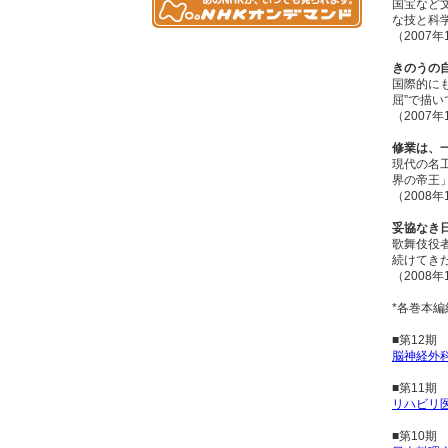
国宝など
な技と科
（2007
きのうの
国際的に
屈”で描
（2007年
修業は、一
現代の名
界の帝王
（2008
妥協なき
歌舞伎役
続けてき
（2008
*各巻本編
■第12
脳神経外科
■第11
リハビリ医
■第10