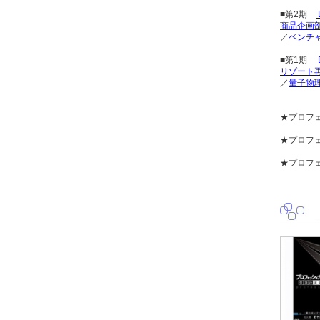
■第2期
商品企画部
／
ベンチ
■第1期
リゾート
／
量子物
★プロフ
★プロフェ
★プロフ