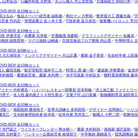
 山本征治
／
心臓外科医 天野篤
／
天ぷら職人 早乙女哲哉
／
介護福祉士 和田行男
／
小
DVD-BOX 全10枚セット
原はるみ
／
食品スーパー経営者 福島徹
／
商社マン 片野裕
／
数寄屋大工 齋藤光義
／
宇
経営者 竹内宏
／
管理栄養士 佐々木十美
／
IT技術者 及川卓也
／
旅客機パイロット 早川
DVD-BOX 全10枚セット
医 伊達洋至
／
米農家 石井稔
／
交通鑑識 池森昭
／
グラフィックデザイナー 佐藤卓
／
級教師 副島賢和
／
マグロ漁師 山崎倉
／
百貨店食品フロア開発 内山晋
／
中華料理人 
DVD-BOX 全5枚セット
 大久保恒夫
／
インテリアデザイナー 片山正通
／
農家 金子美登
／
生命科学者 上田
DVD-BOX 全10枚セット
人 藤田浩毅
／
航空管制官 堀井不二夫
／
料理人 西 健一郎
／
建築家 伊東豊雄
／
血管
木村俊昭
／
農業経営者、農家 木内博一
／
水中写真家 中村征夫
／
燃料電池車開発 藤
DVD-BOX 全10枚セット
ザイナー 中村勇吾
／
ハイパーレスキュー部隊長 宮本和敏
／
洋上加工船 ファクトリー
村恵子
／
名人戦 森内俊之ＶＳ羽生善治
／
京菓子司 山口富藏
／
動物園飼育員 細田孝久
DVD-BOX 全10枚セット
村陽一
／
海獣医師 勝俣悦子
／
盲導犬訓練士 多和田悟
／
デザイナー 吉岡徳仁
／
ヘリコ
瀬克己
／
文化財修理技術者 鈴木裕
／
絵本作家 荒井良二
／
鮨職人 小野二郎
／
歌舞伎役
DVD-BOX 全10枚セット
 寺門嘉之
／
ウイスキーブレンダー 輿水精一
／
農家 木村秋則
／
漫画家 浦沢直樹
／
指
護師 北村愛子
／
ベンチャー企業経営者 南場智子
／
中学教師 鹿嶋真弓
／
競馬調教師 