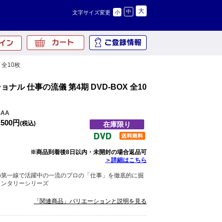
大
中
文字サイズ変更
小
 全10枚
ナル 仕事の流儀 第4期 DVD-BOX 全10
5AA
,500円
(税込)
在庫限り
※商品到着後8日以内・未開封の場合返品可
＞詳細はこちら
の第一線で活躍中の一流のプロの「仕事」を徹底的に掘
メンタリーシリーズ
「関連商品」バリエーションと説明を見る