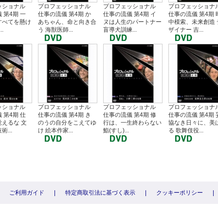
ッショナル
プロフェッショナル
プロフェッショナル
プロフェッショナ
 第4期 一
仕事の流儀 第4期 か
仕事の流儀 第4期 イ
仕事の流儀 第4期 
すべてを懸け
あちゃん、命と向き合
ヌは人生のパートナー
中模索、未来創造 
.
う 海獣医師...
盲導犬訓練...
ザイナー 吉...
ッショナル
プロフェッショナル
プロフェッショナル
プロフェッショナ
 第4期 仕
仕事の流儀 第4期 き
仕事の流儀 第4期 修
仕事の流儀 第4期 
えるな 文
のうの自分をこえてゆ
行は、一生終わらない
協なき日々に、美
...
け 絵本作家...
鮨(すし)...
る 歌舞伎役...
ご利用ガイド
|
特定商取引法に基づく表示
|
クッキーポリシー
|
〕