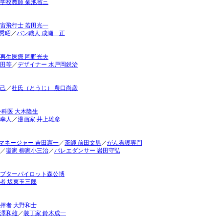
学校教師 菊池省三
宙飛行士 若田光一
秀昭
／
パン職人 成瀬 正
再生医療 岡野光夫
古田等
／
デザイナー 水戸岡鋭治
泰己
／
杜氏（とうじ） 農口尚彦
外科医 大木隆生
本幸人
／
漫画家 井上雄彦
マネージャー 吉田憲一
／
茶師 前田文男
／
がん看護専門
／
噺家 柳家小三治
／
バレエダンサー 岩田守弘
プターパイロット森公博
者 坂東玉三郎
揮者 大野和士
藤澤和雄
／
装丁家 鈴木成一