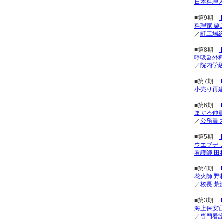
日本料理人
■第9期
料理家 栗
／
町工場
■第8期
呼吸器外科
／
院内学
■第7期
小売り再建
■第6期
まぐろ仲買
／
公務員 
■第5期
ウエブデ
看護師 田
■第4期
花火師 野
／
校長 荒
■第3期
海上保安官
／
専門看