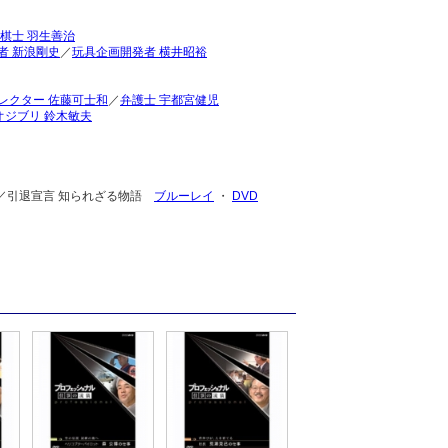
棋士 羽生善治
者 新浪剛史
／
玩具企画開発者 横井昭裕
レクター 佐藤可士和
／
弁護士 宇都宮健児
オジブリ 鈴木敏夫
記録／引退宣言 知られざる物語
ブルーレイ
・
DVD