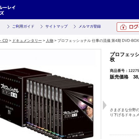
ご利用ガイド
サイトマップ
メルマガ登録
・CD
>
ドキュメンタリー
>
人物
> プロフェッショナル 仕事の流儀 第4期 DVD-BOX
プロフェッショ
枚
商品番号：1227
販売価格
38
さまざまな分野
り下げるドキュ