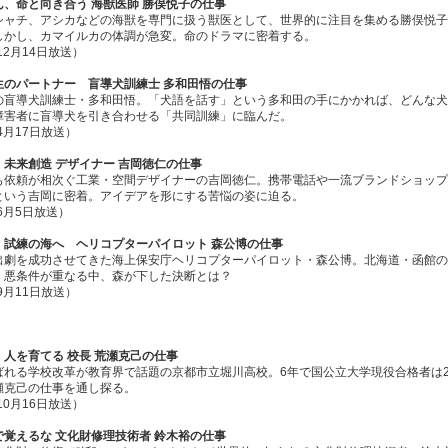
ん、命と向き合う 海獣医師 勝俣悦子の仕事
シャチ、アシカなどの海獣を専門に扱う獣医として、世界的に注目を集める勝俣悦子
しかし、カマイルカの体調が急変。命のドラマに密着する。
12月14日放送）
生のパートナー 盲導犬訓練士 多和田悟の仕事
の盲導犬訓練士・多和田悟。「犬語を話す」という多和田の手にかかれば、どんな犬
障害者に盲導犬を引き合わせる「共同訓練」に臨んだ。
年4月17日放送）
、未来創造 デザイナー 吉岡徳仁の仕事
も依頼が相次ぐ工業・空間デザイナーの吉岡徳仁。携帯電話や一流ブランドショップ
という吉岡に密着。アイデアを形にする苦悩の姿に迫る。
年6月5日放送）
、試練の海へ ヘリコプターパイロット 森公博の仕事
出劇を成功させてきた海上保安庁ヘリコプターパイロット・森公博。北海道・函館の
。悪条件が重なる中、森が下した決断とは？
年9月11日放送）
人を育てる 校長 荒瀬克己の仕事
ばれる学校改革が教育界で話題の京都市立堀川高校。6年で国公立大学現役合格者は
瀬克己の仕事を通し探る。
10月16日放送）
で覚えるな 文化財修理技術者 鈴木裕の仕事