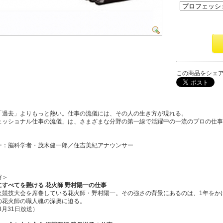
この商品をシェ
「過去」よりもっと熱い。仕事の流儀には、その人の生き方が現れる。
ェッショナル仕事の流儀」は、さまざまな分野の第一線で活躍中の一流のプロの仕事
ー：脳科学者・茂木健一郎／住吉美紀アナウンサー
容＞
にすべてを懸ける 花火師 野村陽一の仕事
火競技大会を席巻している花火師・野村陽一。その強さの背景にあるのは、1年をか
の花火師の職人魂の深奥に迫る。
年8月31日放送）