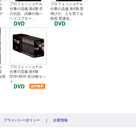
ル
プロフェッショナル
プロフェッショナル
暗
仕事の流儀 第4期 空
仕事の流儀 第4期 背
デ
の伝説、試練の海へ
伸びが、人を育てる
ヘリコプター...
校長 荒瀬克...
ル
プロフェッショナル
妥
仕事の流儀 第4期
は宿
DVD-BOX 全10枚セッ
ト
プライバシーポリシー
|
企業情報