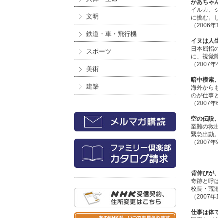
かあちゃ
イルカ、
文明
に挑む。
（2006年
鉄道・車・飛行機
イヌは人
日本屈指
スポーツ
に、視覚
（2007
美術
暗中模索
建築
海外から
のが仕事
（2007
空の伝説
至難の救
緊急出動
（2007
背伸びが、
奇跡と呼
校長・荒
（2007年
仕事は体