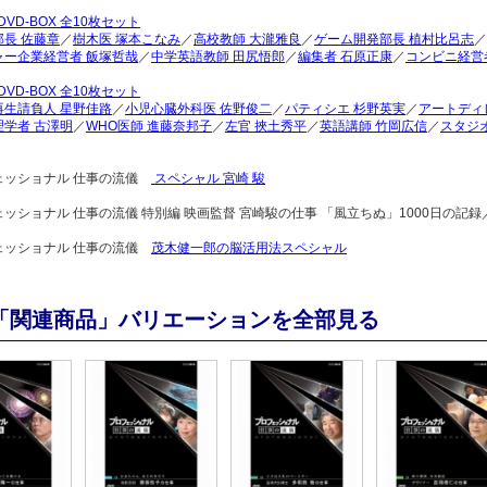
DVD-BOX 全10枚セット
長 佐藤章
／
樹木医 塚本こなみ
／
高校教師 大瀧雅良
／
ゲーム開発部長 植村比呂志
／
ャー企業経営者 飯塚哲哉
／
中学英語教師 田尻悟郎
／
編集者 石原正康
／
コンビニ経営
DVD-BOX 全10枚セット
再生請負人 星野佳路
／
小児心臓外科医 佐野俊二
／
パティシエ 杉野英実
／
アートディ
理学者 古澤明
／
WHO医師 進藤奈邦子
／
左官 挾土秀平
／
英語講師 竹岡広信
／
スタジ
ェッショナル 仕事の流儀
スペシャル 宮崎 駿
ッショナル 仕事の流儀 特別編 映画監督 宮崎駿の仕事 「風立ちぬ」1000日の
ェッショナル 仕事の流儀
茂木健一郎の脳活用法スペシャル
「関連商品」バリエーションを全部見る