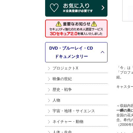
DVD・ブルーレイ・CD
>
ドキュメンタリー
「今」は
プロジェクトX
「プロフ
組。
映像の世紀
キャスタ
歴史・戦争
人物
＜収録内
一瞬の美
宇宙・地球・サイエンス
全国の花
念。希代
ネイチャー・動物
（2006
人体・生命