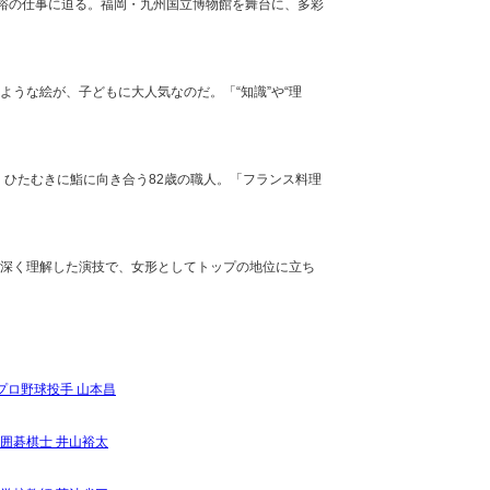
木裕の仕事に迫る。福岡・九州国立博物館を舞台に、多彩
うな絵が、子どもに大人気なのだ。「“知識”や“理
。ひたむきに鮨に向き合う82歳の職人。「フランス料理
深く理解した演技で、女形としてトップの地位に立ち
プロ野球投手 山本昌
囲碁棋士 井山裕太