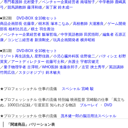
／
専門看護師 北村愛子
／
ベンチャー企業経営者 南場智子
／
中学教師 鹿嶋真
弓
／
競馬調教師 藤澤和雄
／
装丁家 鈴木成一
■第2期
DVD-BOX 全10枚セット
商品企画部長 佐藤章
／
樹木医 塚本こなみ
／
高校教師 大瀧雅良
／
ゲーム開発
部長 植村比呂志
／
棋士 羽生善治
／
ベンチャー企業経営者 飯塚哲哉
／
中学英語教師 田尻悟郎
／
編集者 石原正
康
／
コンビニ経営者 新浪剛史
／
玩具企画開発者 横井昭裕
■第1期
DVD-BOX 全10枚セット
リゾート再生請負人 星野佳路
／
小児心臓外科医 佐野俊二
／
パティシエ 杉野
英実
／
アートディレクター 佐藤可士和
／
弁護士 宇都宮健児
／
量子物理学者 古澤明
／
WHO医師 進藤奈邦子
／
左官 挾土秀平
／
英語講師
竹岡広信
／
スタジオジブリ 鈴木敏夫
★プロフェッショナル 仕事の流儀
スペシャル 宮崎 駿
★プロフェッショナル 仕事の流儀 特別編 映画監督 宮崎駿の仕事 「風立ち
ぬ」1000日の記録／引退宣言 知られざる物語
ブルーレイ
・
DVD
★プロフェッショナル 仕事の流儀
茂木健一郎の脳活用法スペシャル
「関連商品」バリーション表