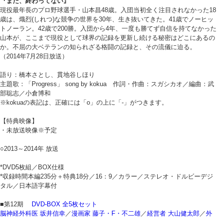
『まだ、終わってない』
現役最年長のプロ野球選手・山本昌48歳。入団当初全く注目されなかった18
歳は、熾烈(しれつ)な競争の世界を30年、生き抜いてきた。41歳でノーヒッ
トノーラン。42歳で200勝。入団から4年、一度も勝てず自信を持てなかった
山本が、ここまで現役として球界の記録を更新し続ける秘密はどこにあるの
か。不屈の大ベテランの知られざる格闘の記録と、その流儀に迫る。
（2014年7月28日放送）
語り：橋本さとし、貫地谷しほり
主題歌：「Progress」 song by kokua 作詞・作曲：スガシカオ／編曲：武
部聡志／小倉博和
※kokuaの表記は、正確には「o」の上に「-」がつきます。
【特典映像】
・未放送映像※予定
○2013～2014年 放送
*DVD5枚組／BOX仕様
*収録時間本編235分＋特典18分／16：9／カラー／ステレオ・ドルビーデジ
タル／日本語字幕付
■第12期
DVD-BOX 全5枚セット
脳神経外科医 坂井信幸
／
漫画家 藤子・F・不二雄
／
経営者 大山健太郎
／
外