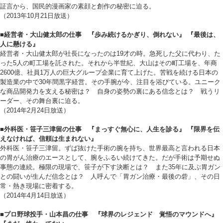
証言から、国民的漫画家の素顔と創作の秘密に迫る。
（2013年10月21日放送）
■経営者・大山健太郎の仕事 『歩み続けるかぎり、倒れない』 『最後は、
人に懸ける』
経営者・大山健太郎が社長になったのは19才の時。急死した父に代わり、た
った5人の町工場を託された。それから半世紀、大山はその町工場を、年商
2600億、社員1万人の巨大グループ企業に育て上げた。苦戦を続ける日本の
製造業の中で30年間黒字経営。その手腕が今、注目を浴びている。ユニーク
な商品開発力を支える秘密は？ 自身の姿勢の裏にある信念とは？ 戦うリ
ーダー、その舞台裏に迫る。
（2014年2月24日放送）
■外科医・笹子三津留の仕事 『まっすぐ無心に、人生を診る』 『限界を伝
えなければ、信頼は生まれない』
外科医・笹子三津留。ずば抜けた手術の腕を持ち、世界最高と言われる日本
の胃がん治療のエースとして、腕をふるい続けてきた。だが手術は予期せぬ
事態の連続。極限の現場で、笹子が下す決断とは？ また35年に及ぶ胃ガン
との闘いが生んだ信念とは？ 人呼んで「胃ガン治療・最後の砦」、その日
常・熱き現場に密着する。
（2014年4月14日放送）
■プロ野球投手・山本昌の仕事 『球界のレジェンド 覚悟のマウンドへ』