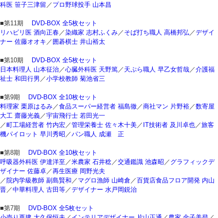
科医 笹子三津留
／
プロ野球投手 山本昌
■第11期
DVD-BOX 全5枚セット
リハビリ医 酒向正春
／
染織家 志村ふくみ
／
そば打ち職人 高橋邦弘
／
デザイ
ナー 佐藤オオキ
／
囲碁棋士 井山裕太
■第10期
DVD-BOX 全5枚セット
日本料理人 山本征治
／
心臓外科医 天野篤
／
天ぷら職人 早乙女哲哉
／
介護福
祉士 和田行男
／
小学校教師 菊池省三
■第9期
DVD-BOX 全10枚セット
料理家 栗原はるみ
／
食品スーパー経営者 福島徹
／
商社マン 片野裕
／
数寄屋
大工 齋藤光義
／
宇宙飛行士 若田光一
／
町工場経営者 竹内宏
／
管理栄養士 佐々木十美
／
IT技術者 及川卓也
／
旅客
機パイロット 早川秀昭
／
パン職人 成瀬 正
■第8期
DVD-BOX 全10枚セット
呼吸器外科医 伊達洋至
／
米農家 石井稔
／
交通鑑識 池森昭
／
グラフィックデ
ザイナー 佐藤卓
／
再生医療 岡野光夫
／
院内学級教師 副島賢和
／
マグロ漁師 山崎倉
／
百貨店食品フロア開発 内山
晋
／
中華料理人 古田等
／
デザイナー 水戸岡鋭治
■第7期
DVD-BOX 全5枚セット
小売り再建 大久保恒夫
／
インテリアデザイナー 片山正通
／
農家 金子美登
／