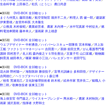
生命科学者 上田泰己
／
杜氏（とうじ） 農口尚彦
■第6期
DVD-BOX 全10枚セット
まぐろ仲買人 藤田浩毅
／
航空管制官 堀井不二夫
／
料理人 西 健一郎
／
建築家
伊東豊雄
／
血管外科医 大木隆生
／
公務員 木村俊昭
／
農業経営者、農家 木内博一
／
水中写真家 中村征夫
／
燃
料電池車開発 藤本幸人
／
漫画家 井上雄彦
■第5期
DVD-BOX 全10枚セット
ウエブデザイナー 中村勇吾
／
ハイパーレスキュー部隊長 宮本和敏
／
洋上加
工船 ファクトリーマネージャー 吉田憲一
／
茶師 前田文男
／
がん看護専門看
護師 田村恵子
／
名人戦 森内俊之ＶＳ羽生善治
／
京菓子司 山口富藏
／
動物園
飼育員 細田孝久
／
噺家 柳家小三治
／
バレエダンサー 岩田守弘
■第4期
DVD-BOX 全10枚セット
花火師 野村陽一
／
海獣医師 勝俣悦子
／
盲導犬訓練士 多和田悟
／
デザイナー
吉岡徳仁
／
ヘリコプターパイロット森公博
／
校長 荒瀬克己
／
文化財修理技術者 鈴木裕
／
絵本作家 荒井良二
／
鮨職人 小
野二郎
／
歌舞伎役者 坂東玉三郎
■第3期
DVD-BOX 全10枚セット
海上保安官 寺門嘉之
／
ウイスキーブレンダー 輿水精一
／
農家 木村秋則
／
漫
画家 浦沢直樹
／
指揮者 大野和士