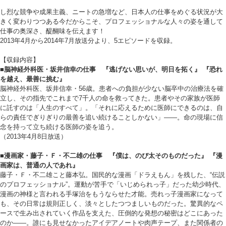
し烈な競争や成果主義、ニートの急増など、日本人の仕事をめぐる状況が大
きく変わりつつある今だからこそ、プロフェッショナルな人々の姿を通して
仕事の奥深さ、醍醐味を伝えます！
2013年4月から2014年7月放送分より、5エピソードを収録。
【収録内容】
■脳神経外科医・坂井信幸の仕事 『逃げない思いが、明日を拓く』 『恐れ
を越え、最善に挑む』
脳神経外科医、坂井信幸・56歳。患者への負担が少ない脳卒中の治療法を確
立し、その指先でこれまで7千人の命を救ってきた。患者やその家族が医師
に託すのは「人生のすべて」。「それに応えるために医師にできるのは、自
らの責任でぎりぎりの最善を追い続けることしかない」――。命の現場に信
念を持って立ち続ける医師の姿を追う。
（2013年4月8日放送）
■漫画家・藤子・Ｆ・不二雄の仕事 『僕は、のび太そのものだった』 『漫
画家は、普通の人であれ』
藤子・Ｆ・不二雄こと藤本弘。国民的な漫画「ドラえもん」を残した、“伝説
のプロフェッショナル”。運動が苦手で「いじめられっ子」だった幼少時代、
漫画の神様と言われる手塚治をもうならせた才能。売れっ子漫画家になって
も、その日常は規則正しく、淡々としたつつましいものだった。驚異的なペ
ースで生み出されていく作品を支えた、圧倒的な発想の秘密はどこにあった
のか――。誰にも見せなかったアイデアノートや肉声テープ、また関係者の