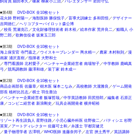
飼育員 細田孝久
／
噺家 柳家小三治
／
バレエダンサー 岩田守弘
■第4期
DVD-BOX 全10枚セット
花火師 野村陽一
／
海獣医師 勝俣悦子
／
盲導犬訓練士 多和田悟
／
デザイナー
吉岡徳仁
／
ヘリコプターパイロット森公博
／
校長 荒瀬克己
／
文化財修理技術者 鈴木裕
／
絵本作家 荒井良二
／
鮨職人 小
野二郎
／
歌舞伎役者 坂東玉三郎
■第3期
DVD-BOX 全10枚セット
海上保安官 寺門嘉之
／
ウイスキーブレンダー 輿水精一
／
農家 木村秋則
／
漫
画家 浦沢直樹
／
指揮者 大野和士
／
専門看護師 北村愛子
／
ベンチャー企業経営者 南場智子
／
中学教師 鹿嶋真
弓
／
競馬調教師 藤澤和雄
／
装丁家 鈴木成一
■第2期
DVD-BOX 全10枚セット
商品企画部長 佐藤章
／
樹木医 塚本こなみ
／
高校教師 大瀧雅良
／
ゲーム開発
部長 植村比呂志
／
棋士 羽生善治
／
ベンチャー企業経営者 飯塚哲哉
／
中学英語教師 田尻悟郎
／
編集者 石原正
康
／
コンビニ経営者 新浪剛史
／
玩具企画開発者 横井昭裕
■第1期
DVD-BOX 全10枚セット
リゾート再生請負人 星野佳路
／
小児心臓外科医 佐野俊二
／
パティシエ 杉野
英実
／
アートディレクター 佐藤可士和
／
弁護士 宇都宮健児
／
量子物理学者 古澤明
／
WHO医師 進藤奈邦子
／
左官 挾土秀平
／
英語講師