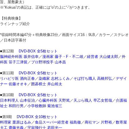
旨、屋敷豪太）
※“Kokua”の表記は、正確には“o”の上に“‐”がつきます。
【特典映像】
ラインナップ紹介
*収録時間本編47分＋特典映像23分／画面サイズ16：9LB／カラー／ステレオ
／日本語字幕付
■第12期
DVD-BOX 全5枚セット
脳神経外科医 坂井信幸
／
漫画家 藤子・F・不二雄
／
経営者 大山健太郎
／
外
科医 笹子三津留
／
プロ野球投手 山本昌
■第11期
DVD-BOX 全5枚セット
リハビリ医 酒向正春
／
染織家 志村ふくみ
／
そば打ち職人 高橋邦弘
／
デザイ
ナー 佐藤オオキ
／
囲碁棋士 井山裕太
■第10期
DVD-BOX 全5枚セット
日本料理人 山本征治
／
心臓外科医 天野篤
／
天ぷら職人 早乙女哲哉
／
介護福
祉士 和田行男
／
小学校教師 菊池省三
■第9期
DVD-BOX 全10枚セット
料理家 栗原はるみ
／
食品スーパー経営者 福島徹
／
商社マン 片野裕
／
数寄屋
大工 齋藤光義
／
宇宙飛行士 若田光一