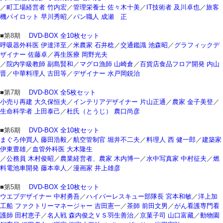
／
町工場経営者 竹内宏
／
管理栄養士 佐々木十美
／
IT技術者 及川卓也
／
旅客
機パイロット 早川秀昭
／
パン職人 成瀬 正
■第8期
DVD-BOX 全10枚セット
呼吸器外科医 伊達洋至
／
米農家 石井稔
／
交通鑑識 池森昭
／
グラフィックデ
ザイナー 佐藤卓
／
再生医療 岡野光夫
／
院内学級教師 副島賢和
／
マグロ漁師 山崎倉
／
百貨店食品フロア開発 内山
晋
／
中華料理人 古田等
／
デザイナー 水戸岡鋭治
■第7期
DVD-BOX 全5枚セット
小売り再建 大久保恒夫
／
インテリアデザイナー 片山正通
／
農家 金子美登
／
生命科学者 上田泰己
／
杜氏（とうじ） 農口尚彦
■第6期
DVD-BOX 全10枚セット
まぐろ仲買人 藤田浩毅
／
航空管制官 堀井不二夫
／
料理人 西 健一郎
／
建築家
伊東豊雄
／
血管外科医 大木隆生
／
公務員 木村俊昭
／
農業経営者、農家 木内博一
／
水中写真家 中村征夫
／
燃
料電池車開発 藤本幸人
／
漫画家 井上雄彦
■第5期
DVD-BOX 全10枚セット
ウエブデザイナー 中村勇吾
／
ハイパーレスキュー部隊長 宮本和敏
／
洋上加
工船 ファクトリーマネージャー 吉田憲一
／
茶師 前田文男
／
がん看護専門看
護師 田村恵子
／
名人戦 森内俊之ＶＳ羽生善治
／
京菓子司 山口富藏
／
動物園