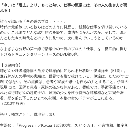
「今」は「過去」より、もっと熱い。仕事の流儀には、その人の生き方が現
れる！
誰もが認める「その道のプロ」・・・。
時代の最前線にいる彼らはどのように発想し、斬新な仕事を切り開いている
のか。これまでどんな試行錯誤を経て、成功をつかんだのか。そして、混と
んとした今の時代をどのように見つめ、次に進んでいこうとしているのか
―。
さまざまな分野の第一線で活躍中の一流のプロの「仕事」を、徹底的に掘り
下げるドキュメンタリーシリーズのDVD第8弾。
【収録内容】
肺がんや呼吸器難病の治療で世界的に知られる外科医・伊達洋至（51歳）。
進行肺がんの手術の実績は、世界でも飛び抜けている。伊達は、ただの”すご
腕”ではない。その流儀は、患者や家族の思いを自らの力とすること。伊達の
現場には、医師と患者・家族の確かな絆がある。番組では、手術不能といわ
れた進行肺がんの超絶手術、難病の少女を救う特殊な肺移植などに完全密
着。壁を前に下したひとつの決断。本物の命のドラマがここにある。
（2010年放送）
語り：橋本さとし、貫地谷しほり
主題歌：「Progress」／Kokua（武部聡志、スガ シカオ、小倉博和、根岸孝