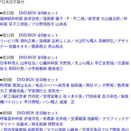
*日本語字幕付
■第12期
DVD-BOX 全5枚セット
脳神経外科医 坂井信幸
／
漫画家 藤子・F・不二雄
／
経営者 大山健太郎
／
外
科医 笹子三津留
／
プロ野球投手 山本昌
■第11期
DVD-BOX 全5枚セット
リハビリ医 酒向正春
／
染織家 志村ふくみ
／
そば打ち職人 高橋邦弘
／
デザイ
ナー 佐藤オオキ
／
囲碁棋士 井山裕太
■第10期
DVD-BOX 全5枚セット
日本料理人 山本征治
／
心臓外科医 天野篤
／
天ぷら職人 早乙女哲哉
／
介護福
祉士 和田行男
／
小学校教師 菊池省三
■第9期
DVD-BOX 全10枚セット
料理家 栗原はるみ
／
食品スーパー経営者 福島徹
／
商社マン 片野裕
／
数寄屋
大工 齋藤光義
／
宇宙飛行士 若田光一
／
町工場経営者 竹内宏
／
管理栄養士 佐々木十美
／
IT技術者 及川卓也
／
旅客
機パイロット 早川秀昭
／
パン職人 成瀬 正
■第8期
DVD-BOX 全10枚セット
呼吸器外科医 伊達洋至
／
米農家 石井稔
／
交通鑑識 池森昭
／
グラフィックデ
ザイナー 佐藤卓
／
再生医療 岡野光夫
／
院内学級教師 副島賢和
／
マグロ漁師 山崎倉
／
百貨店食品フロア開発 内山