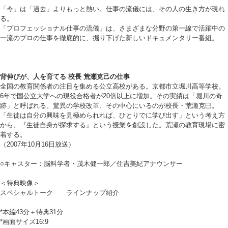
「今」は「過去」よりもっと熱い。仕事の流儀には、その人の生き方が現れ
る。
「プロフェッショナル仕事の流儀」は、さまざまな分野の第一線で活躍中の
一流のプロの仕事を徹底的に、掘り下げた新しいドキュメンタリー番組。
背伸びが、人を育てる 校長 荒瀬克己の仕事
全国の教育関係者の注目を集める公立高校がある。京都市立堀川高等学校。
6年で国公立大学への現役合格者が20倍以上に増加。その実績は「堀川の奇
跡」と呼ばれる。驚異の学校改革、その中心にいるのが校長・荒瀬克巳。
「生徒は自分の興味を見極められれば、ひとりでに学び出す」という考え方
から、『生徒自身が探求する』という授業を創設した。荒瀬の教育現場に密
着する。
（2007年10月16日放送）
○キャスター：脳科学者・茂木健一郎／住吉美紀アナウンサー
＜特典映像＞
スペシャルトーク ラインナップ紹介
*本編43分＋特典31分
*画面サイズ16:9