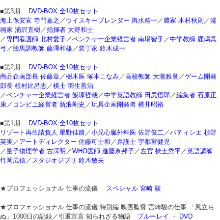
■第3期
DVD-BOX 全10枚セット
海上保安官 寺門嘉之
／
ウイスキーブレンダー 輿水精一
／
農家 木村秋則
／
漫
画家 浦沢直樹
／
指揮者 大野和士
／
専門看護師 北村愛子
／
ベンチャー企業経営者 南場智子
／
中学教師 鹿嶋真
弓
／
競馬調教師 藤澤和雄
／
装丁家 鈴木成一
■第2期
DVD-BOX 全10枚セット
商品企画部長 佐藤章
／
樹木医 塚本こなみ
／
高校教師 大瀧雅良
／
ゲーム開発
部長 植村比呂志
／
棋士 羽生善治
／
ベンチャー企業経営者 飯塚哲哉
／
中学英語教師 田尻悟郎
／
編集者 石原正
康
／
コンビニ経営者 新浪剛史
／
玩具企画開発者 横井昭裕
■第1期
DVD-BOX 全10枚セット
リゾート再生請負人 星野佳路
／
小児心臓外科医 佐野俊二
／
パティシエ 杉野
英実
／
アートディレクター 佐藤可士和
／
弁護士 宇都宮健児
／
量子物理学者 古澤明
／
WHO医師 進藤奈邦子
／
左官 挾土秀平
／
英語講師
竹岡広信
／
スタジオジブリ 鈴木敏夫
★プロフェッショナル 仕事の流儀
スペシャル 宮崎 駿
★プロフェッショナル 仕事の流儀 特別編 映画監督 宮崎駿の仕事 「風立ち
ぬ」1000日の記録／引退宣言 知られざる物語
ブルーレイ
・
DVD