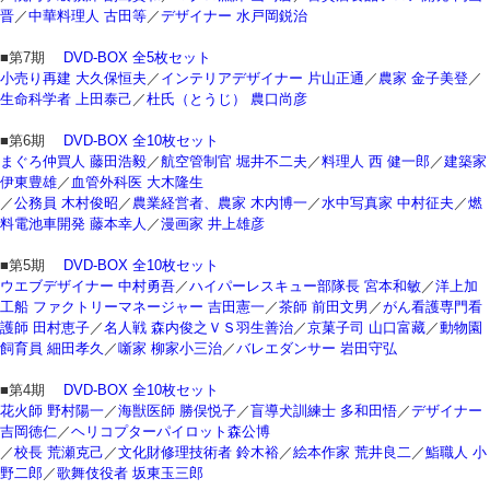
晋
／
中華料理人 古田等
／
デザイナー 水戸岡鋭治
■第7期
DVD-BOX 全5枚セット
小売り再建 大久保恒夫
／
インテリアデザイナー 片山正通
／
農家 金子美登
／
生命科学者 上田泰己
／
杜氏（とうじ） 農口尚彦
■第6期
DVD-BOX 全10枚セット
まぐろ仲買人 藤田浩毅
／
航空管制官 堀井不二夫
／
料理人 西 健一郎
／
建築家
伊東豊雄
／
血管外科医 大木隆生
／
公務員 木村俊昭
／
農業経営者、農家 木内博一
／
水中写真家 中村征夫
／
燃
料電池車開発 藤本幸人
／
漫画家 井上雄彦
■第5期
DVD-BOX 全10枚セット
ウエブデザイナー 中村勇吾
／
ハイパーレスキュー部隊長 宮本和敏
／
洋上加
工船 ファクトリーマネージャー 吉田憲一
／
茶師 前田文男
／
がん看護専門看
護師 田村恵子
／
名人戦 森内俊之ＶＳ羽生善治
／
京菓子司 山口富藏
／
動物園
飼育員 細田孝久
／
噺家 柳家小三治
／
バレエダンサー 岩田守弘
■第4期
DVD-BOX 全10枚セット
花火師 野村陽一
／
海獣医師 勝俣悦子
／
盲導犬訓練士 多和田悟
／
デザイナー
吉岡徳仁
／
ヘリコプターパイロット森公博
／
校長 荒瀬克己
／
文化財修理技術者 鈴木裕
／
絵本作家 荒井良二
／
鮨職人 小
野二郎
／
歌舞伎役者 坂東玉三郎