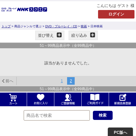
こんにちは ゲスト 様
トップ
> 商品ジャンルで選ぶ >
DVD・ブルーレイ・CD
>
映画
> 日本映画
並び替え
絞り込み
51
～
99
商品表示中（全
99
商品中）
該当がありませんでした。
前へ
1
2
51
～
99
商品表示中（全
99
商品中）
PC版へ