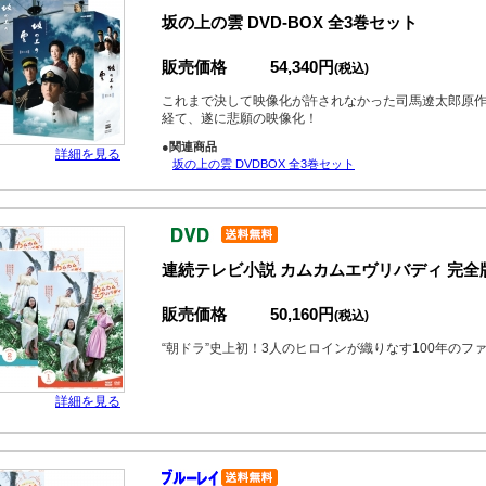
坂の上の雲 DVD-BOX 全3巻セット
販売価格
54,340円
(税込)
これまで決して映像化が許されなかった司馬遼太郎原
経て、遂に悲願の映像化！
●関連商品
詳細を見る
坂の上の雲 DVDBOX 全3巻セット
連続テレビ小説 カムカムエヴリバディ 完全版 
販売価格
50,160円
(税込)
“朝ドラ”史上初！3人のヒロインが織りなす100年の
詳細を見る