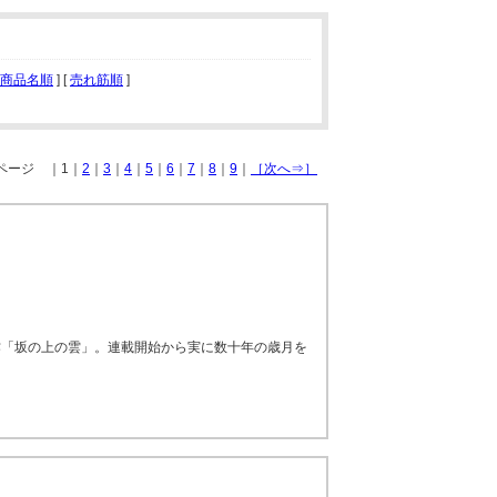
商品名順
] [
売れ筋順
]
 ページ ｜1｜
2
｜
3
｜
4
｜
5
｜
6
｜
7
｜
8
｜
9
｜
［次へ⇒］
作「坂の上の雲」。連載開始から実に数十年の歳月を