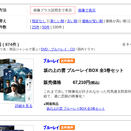
方法
画像プラス説明文で表示
画像で表示
替え
[
指定なし
] [
新しい順
|
古い順
] [
価格が安い順
| 価格が高い順 ] [
件数
[ 
25件
 | 
50件
 | 
100件
 ]
( 874件 )
全 9
名：商品ジャンルで選ぶ /
DVD・ブルーレイ・CD
/ 国内ドラマ）
坂の上の雲 ブルーレイBOX 全3巻セット
販売価格
67,210円
(税込)
これまで決して映像化が許されなかった司馬遼太郎原
経て、遂に悲願の映像化！
●関連商品
詳細を見る
坂の上の雲 ブルーレイBOX 全3巻セット