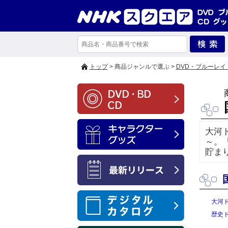
トップ
> 商品ジャンルで選ぶ >
DVD・ブルーレイ
大河
～。
貯ま
大河
歴史