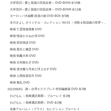
大宋宮詞～愛と策謀の宮廷絵巻～ DVD-BOXII 全10枚
大宋宮詞～愛と策謀の宮廷絵巻～ DVD-BOXIII 全11枚
ヨーロッパ大縦断 鉄道の旅 DVD-BOX 全5枚
氷川きよし オリジナル・コレクション Vol.01 ～演歌＆歌謡曲の世界～...
映画 亡霊怪猫屋敷 DVD
映画 怪談かさねが渕 DVD
映画 四谷怪談 DVD
映画 憲兵と幽霊 DVD
映画 戦艦大和 DVD
映画 日本敗れず DVD
映画 潜水艦ろ号未だ浮上せず DVD
映画 人間魚雷回天 DVD
映画 叛乱 DVD
路～台湾エクスプレス 特別編集版 DVD 全2枚
2022/06/01
わげもん ～長崎通訳異聞～ ブルーレイ 全2枚
わげもん ～長崎通訳異聞～ DVD 全2枚
名曲アルバム＋（プラス） セレクション ブルーレイ