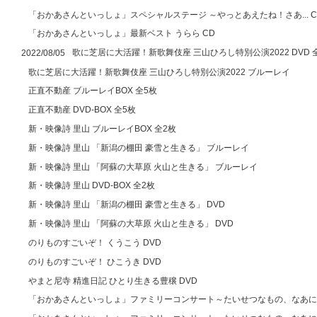
「おかあさんといっしょ」スペシャルステージ ～やっとあえたね！さあ... C
「おかあさんといっしょ」最新ベスト うらら CD
歌に芝居に大活躍！新歌舞伎座 三山ひろし特別公演2022 DVD 
2022/08/05
歌に芝居に大活躍！新歌舞伎座 三山ひろし特別公演2022 ブルーレイ
正直不動産 ブルーレイBOX 全5枚
正直不動産 DVD-BOX 全5枚
新・映像詩 里山 ブルーレイBOX 全2枚
新・映像詩 里山 「新潟の棚田 豪雪と生きる」 ブルーレイ
新・映像詩 里山 「阿蘇の大草原 火山と生きる」 ブルーレイ
新・映像詩 里山 DVD-BOX 全2枚
新・映像詩 里山 「新潟の棚田 豪雪と生きる」 DVD
新・映像詩 里山 「阿蘇の大草原 火山と生きる」 DVD
のりものすごいぞ！ くうこう DVD
のりものすごいぞ！ ひこうき DVD
やまと尼寺 精進日記 ひとり生きる豊穣 DVD
「おかあさんといっしょ」ファミリーコンサート～たいせつなもの、なあに？