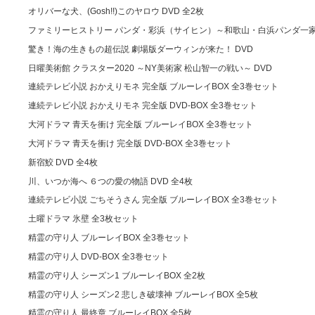
オリバーな犬、(Gosh!!)このヤロウ DVD 全2枚
ファミリーヒストリー パンダ・彩浜（サイヒン）～和歌山・白浜パンダ一
驚き！海の生きもの超伝説 劇場版ダーウィンが来た！ DVD
日曜美術館 クラスター2020 ～NY美術家 松山智一の戦い～ DVD
連続テレビ小説 おかえりモネ 完全版 ブルーレイBOX 全3巻セット
連続テレビ小説 おかえりモネ 完全版 DVD-BOX 全3巻セット
大河ドラマ 青天を衝け 完全版 ブルーレイBOX 全3巻セット
大河ドラマ 青天を衝け 完全版 DVD-BOX 全3巻セット
新宿鮫 DVD 全4枚
川、いつか海へ ６つの愛の物語 DVD 全4枚
連続テレビ小説 ごちそうさん 完全版 ブルーレイBOX 全3巻セット
土曜ドラマ 氷壁 全3枚セット
精霊の守り人 ブルーレイBOX 全3巻セット
精霊の守り人 DVD-BOX 全3巻セット
精霊の守り人 シーズン1 ブルーレイBOX 全2枚
精霊の守り人 シーズン2 悲しき破壊神 ブルーレイBOX 全5枚
精霊の守り人 最終章 ブルーレイBOX 全5枚