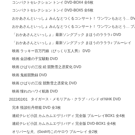
コンパクトセレクション トンイ DVD-BOX4 全6枚
コンパクトセレクション トンイ DVD-BOX5 全6枚
おかあさんといっしょ みんなとつくるコンサート！ ワンワンもおとう… DV
おかあさんといっしょ みんなとつくるコンサート！ ワンワンもおとう… ブ
「おかあさんといっしょ」最新ソングブック まほうのラララ♪ DVD
「おかあさんといっしょ」最新ソングブック まほうのラララ♪ ブルーレイ
映画 ラッキー百万円娘（びっくり五人男） DVD
映画 金語楼の子宝騒動 DVD
映画 ひばりの三役 続 競艶雪之丞変化 DVD
映画 鬼姫競艶録 DVD
映画 ひばりの三役 競艶雪之丞変化 DVD
映画 憧れのハワイ航路 DVD
タイガース・メモリアル・クラブ・バンド of NHK DVD
2022/02/01
完本 怪談牡丹燈籠 DVD 全3枚
連続テレビ小説 カムカムエヴリバディ 完全版 ブルーレイBOX1 全4枚
連続テレビ小説 カムカムエヴリバディ 完全版 DVD-BOX1 全4枚
オリバーな犬、(Gosh!!)このヤロウ ブルーレイ 全2枚