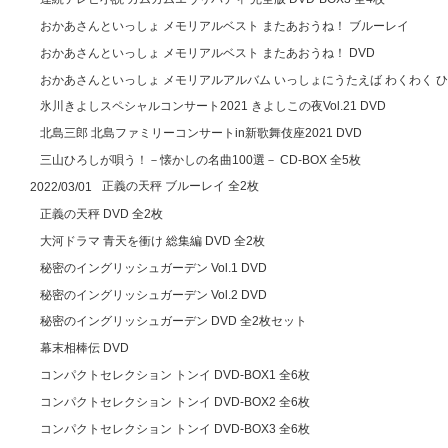
おかあさんといっしょ メモリアルベスト またあおうね！ ブルーレイ
おかあさんといっしょ メモリアルベスト またあおうね！ DVD
おかあさんといっしょ メモリアルアルバム いっしょにうたえば わくわく 
氷川きよしスペシャルコンサート2021 きよしこの夜Vol.21 DVD
北島三郎 北島ファミリーコンサートin新歌舞伎座2021 DVD
三山ひろしが唄う！－懐かしの名曲100選－ CD-BOX 全5枚
正義の天秤 ブルーレイ 全2枚
2022/03/01
正義の天秤 DVD 全2枚
大河ドラマ 青天を衝け 総集編 DVD 全2枚
秘密のイングリッシュガーデン Vol.1 DVD
秘密のイングリッシュガーデン Vol.2 DVD
秘密のイングリッシュガーデン DVD 全2枚セット
幕末相棒伝 DVD
コンパクトセレクション トンイ DVD-BOX1 全6枚
コンパクトセレクション トンイ DVD-BOX2 全6枚
コンパクトセレクション トンイ DVD-BOX3 全6枚