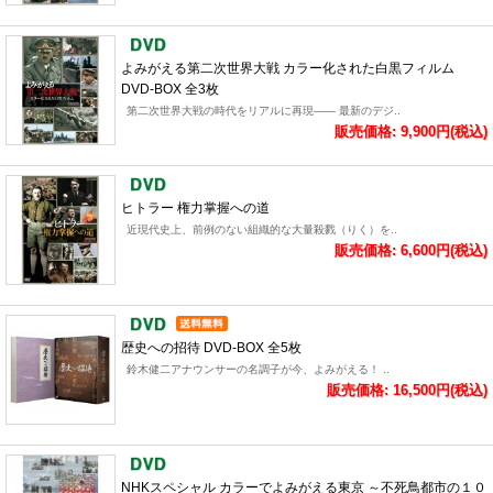
よみがえる第二次世界大戦 カラー化された白黒フィルム
DVD-BOX 全3枚
第二次世界大戦の時代をリアルに再現―― 最新のデジ..
販売価格: 9,900円(税込)
ヒトラー 権力掌握への道
近現代史上、前例のない組織的な大量殺戮（りく）を..
販売価格: 6,600円(税込)
歴史への招待 DVD-BOX 全5枚
鈴木健二アナウンサーの名調子が今、よみがえる！ ..
販売価格: 16,500円(税込)
NHKスペシャル カラーでよみがえる東京 ～不死鳥都市の１０