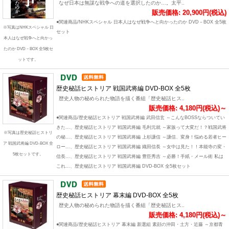
なぜ日本は無謀な戦争への道を選択したのか…。太平..
販売価格: 20,900円(税込)
●関連商品/NHKスペシャル 日本人はなぜ戦争へと向かったのか DVD－BOX 全5枚
※写真はNHKスペシャル 日
セット
本人はなぜ戦争へと向かっ
たのか DVD－BOX 全5枚セ
ットです。
歴史秘話ヒストリア 戦国武将編 DVD-BOX 全5枚
歴史人物の秘められた物語を描く番組「歴史秘話ヒス..
販売価格: 4,180円(税込)～
●関連商品/歴史秘話ヒストリア 戦国武将編 武田信玄 ～こんなBOSSならついてい
きた...、歴史秘話ヒストリア 戦国武将編 毛利元就 ～家族って大変だ！？戦国武将
※写真は歴史秘話ヒストリ
の秘...、歴史秘話ヒストリア 戦国武将編 上杉謙信 ～謙信、変身！悩める若者ヒー
ア 戦国武将編 DVD-BOX 全
ロー...、歴史秘話ヒストリア 戦国武将編 織田信長 ～女中は見た！！本能寺の変・
5枚セットです。
信長...、歴史秘話ヒストリア 戦国武将編 豊臣秀吉 ～必勝！手紙・メール術 私は
これ...、歴史秘話ヒストリア 戦国武将編 DVD-BOX 全5枚セット
歴史秘話ヒストリア 幕末編 DVD-BOX 全5枚
歴史人物の秘められた物語を描く番組「歴史秘話ヒス..
販売価格: 4,180円(税込)～
●関連商品/歴史秘話ヒストリア 幕末編 新選組 素顔の沖田・土方・近藤 ～京都青