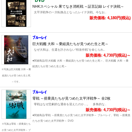
NHKスペシャル 果てなき消耗戦 ～証言記録 レイテ決戦～
太平洋戦争の一大転換点となったレイテ決戦。今なお..
販売価格: 4,180円(税込)
巨大戦艦 大和 ～乗組員たちが見つめた生と死～
なぜ大和は、生還を許されない“特攻作戦”を命じられ..
販売価格: 4,730円(税込)～
●関連商品/巨大戦艦 大和 ～乗組員たちが見つめた生と死～、巨大戦艦 大和 ～乗
組員たちが見つめた生と死～
※写真は巨大戦艦 大和 ～乗
組員たちが見つめた生と死
～です。
零戦 ～搭乗員たちが見つめた太平洋戦争～ 全2枚
零戦はなぜ悲劇的な運命を迎えたのか…。 多角的な..
販売価格: 4,730円(税込)～
●関連商品/零戦 ～搭乗員たちが見つめた太平洋戦争～ ブルーレイ、零戦 ～搭乗員
たちが見つめた太平洋戦争～ DVD
※写真は零戦 ～搭乗員たち
が見つめた太平洋戦争～ ブ