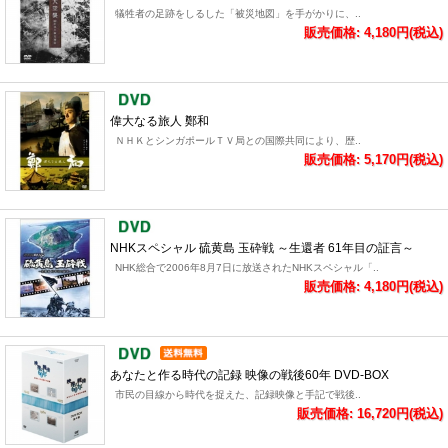
犠牲者の足跡をしるした「被災地図」を手がかりに、..
販売価格: 4,180円(税込)
偉大なる旅人 鄭和
ＮＨＫとシンガポールＴＶ局との国際共同により、歴..
販売価格: 5,170円(税込)
NHKスペシャル 硫黄島 玉砕戦 ～生還者 61年目の証言～
NHK総合で2006年8月7日に放送されたNHKスペシャル「..
販売価格: 4,180円(税込)
あなたと作る時代の記録 映像の戦後60年 DVD-BOX
市民の目線から時代を捉えた、記録映像と手記で戦後..
販売価格: 16,720円(税込)