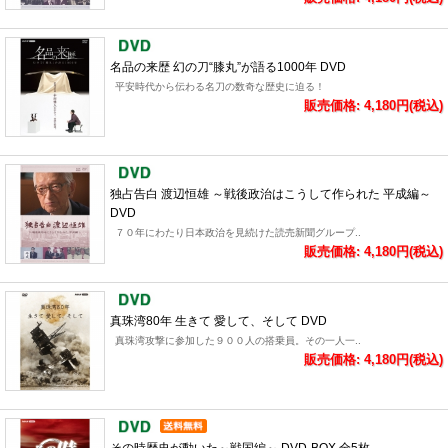
名品の来歴 幻の刀“膝丸”が語る1000年 DVD
平安時代から伝わる名刀の数奇な歴史に迫る！
販売価格: 4,180円(税込)
独占告白 渡辺恒雄 ～戦後政治はこうして作られた 平成編～
DVD
７０年にわたり日本政治を見続けた読売新聞グループ..
販売価格: 4,180円(税込)
真珠湾80年 生きて 愛して、そして DVD
真珠湾攻撃に参加した９００人の搭乗員。その一人一..
販売価格: 4,180円(税込)