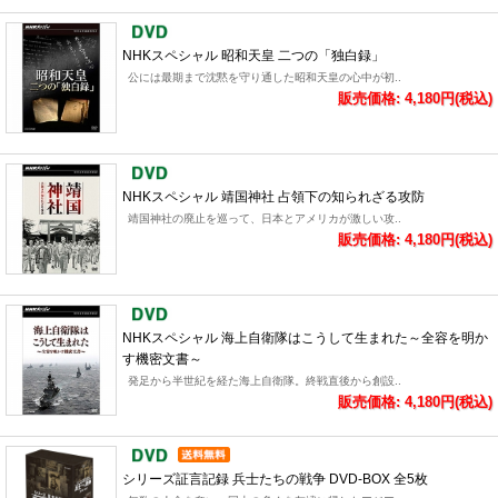
NHKスペシャル 昭和天皇 二つの「独白録」
公には最期まで沈黙を守り通した昭和天皇の心中が初..
販売価格: 4,180円(税込)
NHKスペシャル 靖国神社 占領下の知られざる攻防
靖国神社の廃止を巡って、日本とアメリカが激しい攻..
販売価格: 4,180円(税込)
NHKスペシャル 海上自衛隊はこうして生まれた～全容を明か
す機密文書～
発足から半世紀を経た海上自衛隊。終戦直後から創設..
販売価格: 4,180円(税込)
シリーズ証言記録 兵士たちの戦争 DVD-BOX 全5枚