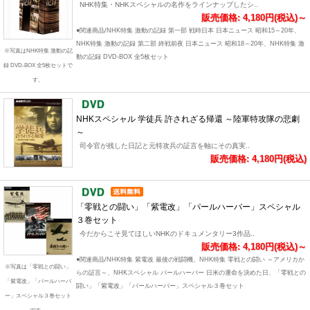
NHK特集・NHKスペシャルの名作をラインナップしたシ..
販売価格: 4,180円(税込)～
●関連商品/NHK特集 激動の記録 第一部 戦時日本 日本ニュース 昭和15～20年、
NHK特集 激動の記録 第二部 終戦前夜 日本ニュース 昭和18～20年、NHK特集 激
※写真はNHK特集 激動の記
動の記録 DVD-BOX 全5枚セット
録 DVD-BOX 全5枚セットで
す。
NHKスペシャル 学徒兵 許されざる帰還 ～陸軍特攻隊の悲劇
～
司令官が残した日記と元特攻兵の証言を軸にその真実..
販売価格: 4,180円(税込)
「零戦との闘い」「紫電改」「パールハーバー」スペシャル
３巻セット
今だからこそ見てほしいNHKのドキュメンタリー3作品..
販売価格: 4,180円(税込)～
●関連商品/NHK特集 紫電改 最後の戦闘機、NHK特集 零戦との闘い ～アメリカか
※写真は「零戦との闘い」
らの証言～、NHKスペシャル パールハーバー 日米の運命を決めた日、「零戦との
「紫電改」「パールハーバ
闘い」「紫電改」「パールハーバー」スペシャル３巻セット
ー」スペシャル３巻セット