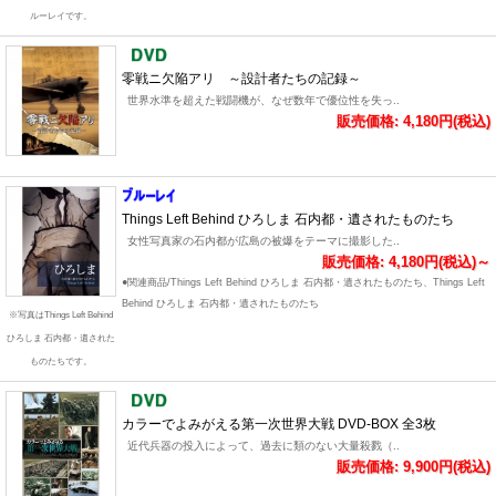
ルーレイです。
零戦ニ欠陥アリ ～設計者たちの記録～
世界水準を超えた戦闘機が、なぜ数年で優位性を失っ..
販売価格: 4,180円(税込)
Things Left Behind ひろしま 石内都・遺されたものたち
女性写真家の石内都が広島の被爆をテーマに撮影した..
販売価格: 4,180円(税込)～
●関連商品/Things Left Behind ひろしま 石内都・遺されたものたち、Things Left
Behind ひろしま 石内都・遺されたものたち
※写真はThings Left Behind
ひろしま 石内都・遺された
ものたちです。
カラーでよみがえる第一次世界大戦 DVD-BOX 全3枚
近代兵器の投入によって、過去に類のない大量殺戮（..
販売価格: 9,900円(税込)