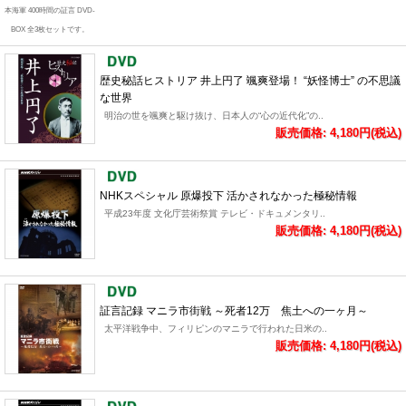
本海軍 400時間の証言 DVD-
BOX 全3枚セットです。
歴史秘話ヒストリア 井上円了 颯爽登場！ “妖怪博士” の不思議
な世界
明治の世を颯爽と駆け抜け、日本人の“心の近代化”の..
販売価格: 4,180円(税込)
NHKスペシャル 原爆投下 活かされなかった極秘情報
平成23年度 文化庁芸術祭賞 テレビ・ドキュメンタリ..
販売価格: 4,180円(税込)
証言記録 マニラ市街戦 ～死者12万 焦土への一ヶ月～
太平洋戦争中、フィリピンのマニラで行われた日米の..
販売価格: 4,180円(税込)