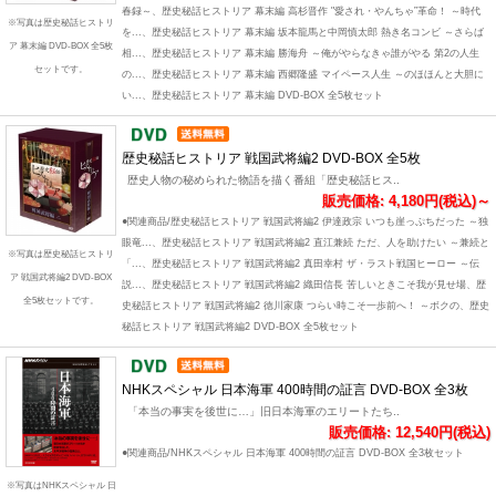
春録～、歴史秘話ヒストリア 幕末編 高杉晋作 "愛され・やんちゃ”革命！ ～時代
※写真は歴史秘話ヒストリ
を...、歴史秘話ヒストリア 幕末編 坂本龍馬と中岡慎太郎 熱き名コンビ ～さらば
ア 幕末編 DVD-BOX 全5枚
相...、歴史秘話ヒストリア 幕末編 勝海舟 ～俺がやらなきゃ誰がやる 第2の人生
セットです。
の...、歴史秘話ヒストリア 幕末編 西郷隆盛 マイペース人生 ～のほほんと大胆に
い...、歴史秘話ヒストリア 幕末編 DVD-BOX 全5枚セット
歴史秘話ヒストリア 戦国武将編2 DVD-BOX 全5枚
歴史人物の秘められた物語を描く番組「歴史秘話ヒス..
販売価格: 4,180円(税込)～
●関連商品/歴史秘話ヒストリア 戦国武将編2 伊達政宗 いつも崖っぷちだった ～独
眼竜...、歴史秘話ヒストリア 戦国武将編2 直江兼続 ただ、人を助けたい ～兼続と
※写真は歴史秘話ヒストリ
「...、歴史秘話ヒストリア 戦国武将編2 真田幸村 ザ・ラスト戦国ヒーロー ～伝
ア 戦国武将編2 DVD-BOX
説...、歴史秘話ヒストリア 戦国武将編2 織田信長 苦しいときこそ我が見せ場、歴
全5枚セットです。
史秘話ヒストリア 戦国武将編2 徳川家康 つらい時こそ一歩前へ！ ～ボクの、歴史
秘話ヒストリア 戦国武将編2 DVD-BOX 全5枚セット
NHKスペシャル 日本海軍 400時間の証言 DVD-BOX 全3枚
「本当の事実を後世に…」旧日本海軍のエリートたち..
販売価格: 12,540円(税込)
●関連商品/NHKスペシャル 日本海軍 400時間の証言 DVD-BOX 全3枚セット
※写真はNHKスペシャル 日