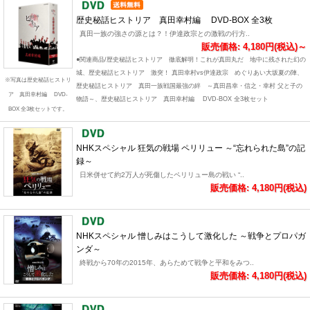
歴史秘話ヒストリア 真田幸村編 DVD-BOX 全3枚
真田一族の強さの源とは？！伊達政宗との激戦の行方..
販売価格: 4,180円(税込)～
●関連商品/歴史秘話ヒストリア 徹底解明！これが真田丸だ 地中に残された幻の
城、歴史秘話ヒストリア 激突！ 真田幸村vs伊達政宗 めぐりあい大坂夏の陣、
※写真は歴史秘話ヒストリ
歴史秘話ヒストリア 真田一族戦国最強の絆 ～真田昌幸・信之・幸村 父と子の
ア 真田幸村編 DVD-
物語～、歴史秘話ヒストリア 真田幸村編 DVD-BOX 全3枚セット
BOX 全3枚セットです。
NHKスペシャル 狂気の戦場 ペリリュー ～“忘れられた島”の記
録～
日米併せて約2万人が死傷したペリリュー島の戦い “..
販売価格: 4,180円(税込)
NHKスペシャル 憎しみはこうして激化した ～戦争とプロパガ
ンダ～
終戦から70年の2015年、あらためて戦争と平和をみつ..
販売価格: 4,180円(税込)