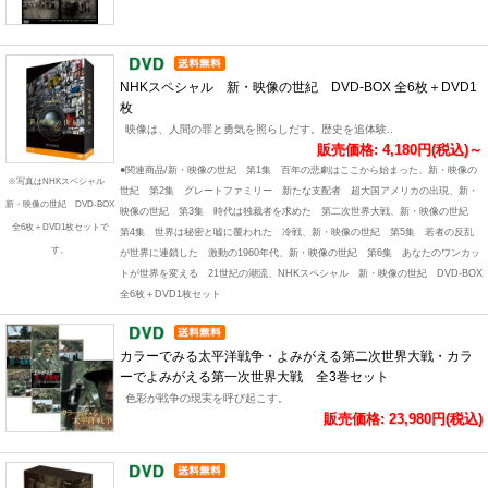
NHKスペシャル 新・映像の世紀 DVD-BOX 全6枚＋DVD1
枚
映像は、人間の罪と勇気を照らしだす。歴史を追体験..
販売価格: 4,180円(税込)～
●関連商品/新・映像の世紀 第1集 百年の悲劇はここから始まった、新・映像の
※写真はNHKスペシャル
世紀 第2集 グレートファミリー 新たな支配者 超大国アメリカの出現、新・
新・映像の世紀 DVD-BOX
映像の世紀 第3集 時代は独裁者を求めた 第二次世界大戦、新・映像の世紀
全6枚＋DVD1枚セットで
第4集 世界は秘密と嘘に覆われた 冷戦、新・映像の世紀 第5集 若者の反乱
す。
が世界に連鎖した 激動の1960年代、新・映像の世紀 第6集 あなたのワンカッ
トが世界を変える 21世紀の潮流、NHKスペシャル 新・映像の世紀 DVD-BOX
全6枚＋DVD1枚セット
カラーでみる太平洋戦争・よみがえる第二次世界大戦・カラ
ーでよみがえる第一次世界大戦 全3巻セット
色彩が戦争の現実を呼び起こす。
販売価格: 23,980円(税込)