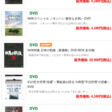
販売価格: 4,180円(税込)
NHKスペシャル ノモンハン 責任なき戦い DVD
1939年 ノモンハン事件 兵士たちは何のために死ん..
販売価格: 4,180円(税込)
NHK特集 日本の戦後（新価格）DVD-BOX 全10枚
戦後日本で何が起こったのか？変革を迫られた日本の..
販売価格: 20,900円(税込)
幻の巨大空母“信濃”～乗組員が語る 大和型“不沈空母”の悲劇～
DVD
巨大空母“信濃”はなぜ幻となったのか？幻に追いやっ..
販売価格: 4,180円(税込)