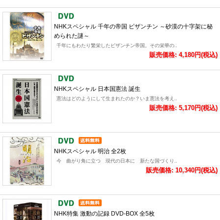
NHKスペシャル 千年の帝国 ビザンチン ～砂漠の十字架に秘
められた謎～
千年にもわたり繁栄したビザンチン帝国。その栄華の..
販売価格: 4,180円(税込)
NHKスペシャル 日本国憲法 誕生
憲法はどのようにして生まれたのか？いま憲法を考え..
販売価格: 5,170円(税込)
NHKスペシャル 明治 全2枚
今 曲がり角に立つ 現代の日本に 新たな国づくり..
販売価格: 10,340円(税込)
NHK特集 激動の記録 DVD-BOX 全5枚