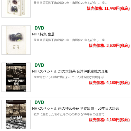
天皇皇后両陛下御成婚50年・御即位20年を記念し、皇..
販売価格: 11,440円(税込)
NHK特集 皇居
天皇皇后両陛下御成婚50年・御即位20年を記念し、皇..
販売価格: 3,630円(税込)
NHKスペシャル 幻の大戦果 台湾沖航空戦の真相
大本営という組織に横たわっていた構造的な問題を浮..
販売価格: 4,180円(税込)
NHKスペシャル 雨の神宮外苑 学徒出陣・56年目の証言
戦争に直面した若者たちの心の動きを56年目の証言で..
販売価格: 4,180円(税込)