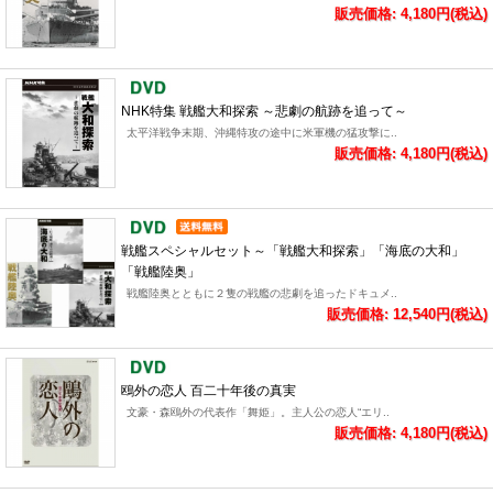
販売価格: 4,180円(税込)
NHK特集 戦艦大和探索 ～悲劇の航跡を追って～
太平洋戦争末期、沖縄特攻の途中に米軍機の猛攻撃に..
販売価格: 4,180円(税込)
戦艦スペシャルセット～「戦艦大和探索」「海底の大和」
「戦艦陸奥」
戦艦陸奥とともに２隻の戦艦の悲劇を追ったドキュメ..
販売価格: 12,540円(税込)
鴎外の恋人 百二十年後の真実
文豪・森鴎外の代表作「舞姫」。主人公の恋人“エリ..
販売価格: 4,180円(税込)