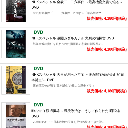
NHKスペシャル 全貌二・二六事件 ～最高機密文書で迫る～
DVD
歴史的大事件「二・二六事件」に関する「最高機密文..
販売価格: 4,180円(税込)
NHKスペシャル 激闘ガダルカナル 悲劇の指揮官 DVD
部隊全滅の責任を負わされた指揮官の悲劇に新発見の..
販売価格: 4,180円(税込)
NHKスペシャル 天皇が創った至宝 ～正倉院宝物が伝える“日
本誕生”～ DVD
正倉院宝物が語る“日本誕生”の壮大な歴史ドラマ
販売価格: 4,180円(税込)
独占告白 渡辺恒雄 ～戦後政治はこうして作られた 昭和編
DVD
70年にわたって日本政治の実像を見つめ続けてきた読..
販売価格: 4,180円(税込)