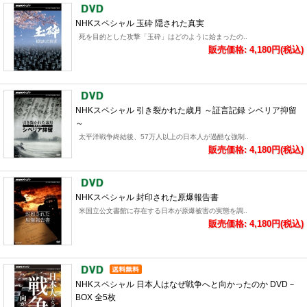
NHKスペシャル 玉砕 隠された真実
死を目的とした攻撃「玉砕」はどのように始まったの..
販売価格: 4,180円(税込)
NHKスペシャル 引き裂かれた歳月 ～証言記録 シベリア抑留
～
太平洋戦争終結後、57万人以上の日本人が過酷な強制..
販売価格: 4,180円(税込)
NHKスペシャル 封印された原爆報告書
米国立公文書館に存在する日本が原爆被害の実態を調..
販売価格: 4,180円(税込)
NHKスペシャル 日本人はなぜ戦争へと向かったのか DVD－
BOX 全5枚