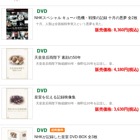
です。
NHKスペシャル キューバ危機・戦慄の記録 十月の悪夢 全2枚
十月。人類は全面核戦争突入という悪夢を見た。
販売価格: 8,360円(税込)
天皇皇后両陛下 素顔の50年
天皇皇后両陛下御成婚50年・御即位20年を記念し、皇..
販売価格: 4,180円(税込)
皇室を伝える記録映像集
天皇皇后両陛下御成婚50年・御即位20年を記念し、皇..
販売価格: 3,630円(税込)
NHKが記録した皇室 DVD-BOX 全3枚