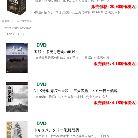
無数の人命を奪い、国土の多くを灰燼に帰したアジア..
販売価格: 20,900円(税込)
●関連商品/シリーズ証言記録 兵士たちの戦争 DVD-BOX 全5枚セット
※写真はシリーズ証言記録
兵士たちの戦争 DVD-BOX
全5枚セットです。
零戦 ～栄光と悲劇の航跡～
当時世界最高の性能を持ち華々しく登場した零戦の真..
販売価格: 4,180円(税込)
NHK特集 海底の大和 ～巨大戦艦・４０年目の鎮魂～
1985年、海底に沈んだ大和の撮影に史上初めて成功し..
販売価格: 4,180円(税込)
ドキュメンタリー 戦艦陸奥
瀬戸内海・柱島で停泊中に突然爆発が起こり、千数百..