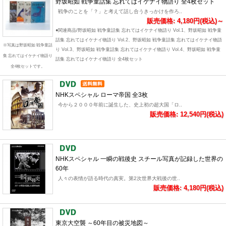
野坂昭如 戦争童話集 忘れてはイケナイ物語り 全4枚セット
戦争のことを「？」と考えて話し合うきっかけを作ろ..
販売価格: 4,180円(税込)～
●関連商品/野坂昭如 戦争童話集 忘れてはイケナイ物語り Vol.1、野坂昭如 戦争童
話集 忘れてはイケナイ物語り Vol.2、野坂昭如 戦争童話集 忘れてはイケナイ物語
※写真は野坂昭如 戦争童話
り Vol.3、野坂昭如 戦争童話集 忘れてはイケナイ物語り Vol.4、野坂昭如 戦争童
集 忘れてはイケナイ物語り
話集 忘れてはイケナイ物語り 全4枚セット
全4枚セットです。
NHKスペシャル ローマ帝国 全3枚
今から２０００年前に誕生した、史上初の超大国「ロ..
販売価格: 12,540円(税込)
NHKスペシャル 一瞬の戦後史 スチール写真が記録した世界の
60年
人々の表情が語る時代の真実。第2次世界大戦後の世..
販売価格: 4,180円(税込)
東京大空襲 ～60年目の被災地図～