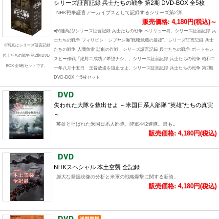
シリーズ証言記録 兵士たちの戦争 第2期 DVD-BOX 全5枚
NHK戦争証言アーカイブスとして記録するシリーズ第2弾
販売価格: 4,180円(税込)～
●関連商品/シリーズ証言記録 兵士たちの戦争 ペリリュー島、シリーズ証言記録 兵
士たちの戦争 フィリピン・シブヤン海“戦艦武蔵の最後”、シリーズ証言記録 兵士
※写真はシリーズ証言記録
たちの戦争 人間魚雷 悲劇の作戦、シリーズ証言記録 兵士たちの戦争 ポートモレ
兵士たちの戦争 第2期 DVD-
スビー作戦「絶対ニ成功ノ希望ナシ」、シリーズ証言記録 兵士たちの戦争 昭和二
BOX 全5枚セットです。
十年八月十五日 玉音放送を阻止せよ、シリーズ証言記録 兵士たちの戦争 第2期
DVD-BOX 全5枚セット
失われた大隊を救出せよ ～米国日系人部隊 “英雄”たちの真実
～
英雄と呼ばれた米国日系人部隊、陸軍442連隊。最も..
販売価格: 4,180円(税込)
NHKスペシャル 本土空襲 全記録
膨大な発掘映像の分析と米軍の戦略爆撃に関する新資..
販売価格: 4,180円(税込)