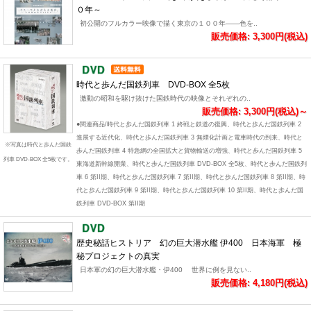
０年～
初公開のフルカラー映像で描く東京の１００年――色を..
販売価格: 3,300円(税込)
時代と歩んだ国鉄列車 DVD-BOX 全5枚
激動の昭和を駆け抜けた国鉄時代の映像とそれぞれの..
販売価格: 3,300円(税込)～
●関連商品/時代と歩んだ国鉄列車 1 終戦と鉄道の復興、時代と歩んだ国鉄列車 2
進展する近代化、時代と歩んだ国鉄列車 3 無煙化計画と電車時代の到来、時代と
※写真は時代と歩んだ国鉄
歩んだ国鉄列車 4 特急網の全国拡大と貨物輸送の増強、時代と歩んだ国鉄列車 5
列車 DVD-BOX 全5枚です。
東海道新幹線開業、時代と歩んだ国鉄列車 DVD-BOX 全5枚、時代と歩んだ国鉄列
車 6 第II期、時代と歩んだ国鉄列車 7 第II期、時代と歩んだ国鉄列車 8 第II期、時
代と歩んだ国鉄列車 9 第II期、時代と歩んだ国鉄列車 10 第II期、時代と歩んだ国
鉄列車 DVD-BOX 第II期
歴史秘話ヒストリア 幻の巨大潜水艦 伊400 日本海軍 極
秘プロジェクトの真実
日本軍の幻の巨大潜水艦・伊400 世界に例を見ない..
販売価格: 4,180円(税込)