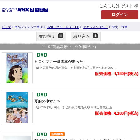
こんにちは ゲスト 様
トップ
> 商品ジャンルで選ぶ >
DVD・ブルーレイ・CD
>
ドキュメンタリー
> 歴史・戦争
並び替え
絞り込み
1
～
94
商品表示中（全
94
商品中）
ヒロシマに一番電車が走った
NHK広島放送局が募集した被爆体験記に寄せられた300..
販売価格: 4,180円(税込)
夏服の少女たち
昭和20年8月6日、学徒動員で建物の取り壊し作業にあ..
販売価格: 4,180円(税込)